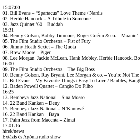
15:07:00
01. Bill Evans – “Spartacus” Love Theme / Nardis
02. Herbie Hancock – A Tribute to Someone
03. Jazz Quintet ’60 – Buddah
15:31
04. Benny Golson, Bobby Timmons, Roger Guérin & co. – Moanin’
05. The Film Studio Orchestra – Fist of Fury
06. Jimmy Heath Sextet – The Quota
07. Brew Moore – Piger
08. Lee Morgan, Jackie McLean, Hank Mobley, Herbie Hancock, Bo
16:00
09. The Film Studio Orchestra – The Big Boss
10. Benny Golson, Ray Bryant, Lee Morgan & co. – You’re Not The
11. Bill Evans – My Favorite Things / Easy To Love / Baubles, Bang
12. Baden Powell Quartet – Canção Do Filho
16:25
13. Bembeya Jazz National – Sina Mosso
14. 22 Band Kankan – Deny
15. Bembeya Jazz National – N’Kanuwé
16. 22 Band Kankan – Baya
17. Palm Jazz from Macenta – Zimai
17:01:16
hírek/news
Extázis és Agónia radio show