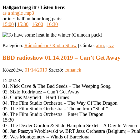
Hallgasd meg itt / Listen here
:
as a single .mp3
or in ~ half an hour long parts:
15:00
|
15:30
|
16:00
|
16:30
Kategória:
Rádióműsor / Radio Show
|
Címke:
afro
,
jazz
BBD radioshow 01.14.2019 – Can’t Get Away
Közzétéve
01/14/2019
Szerző:
tomanek
15:09:53
01. Nick Cave & The Bad Seeds – The Weeping Song
02. Sixto Rodriguez – Can’t Get Away
03. Curtis Mayfield – Hard Times
04. The Film Studio Orchestra – The Way Of The Dragon
05. The Film Studio Orchestra – Theme from “Shaft”
06. The Film Studio Orchestra – Enter The Dragon
15:30
07. The Dexter Gordon & Slide Hampton Sextet – A Day In Vienna
08. Jan Ptaszyn Wroblewski w. BRT Jazz Orchestra (Belgium) – Pun
09. Wes Montgomery – Winds of Barcelona