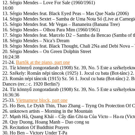
12. Sérgio Mendes – Love For Sale (1960/1961)
16:00
13. Sérgio Mendes feat. Black Eyed Peas – Mas Que Nada (2006)
14. Sérgio Mendes Sextet – Samba de Uma Nota Só (Live at Carnegie
15. Sérgio Mendes feat. Mr Vegas – Bananeira (Banana Tree)
16. Sérgio Mendes – Olhou Para Mim (1960/1961)
17. Sérgio Mendes feat. Marcelo D2 – Samba da Bencao (Samba of t
18. Sérgio Mendes – Nica’s Dream
19. Sérgio Mendes feat. Black Thought, Chali 2Na and Debi Nova – 
20. Sérgio Mendes – On Green Dolphin Street
16:24:38
21-24.
Bartók at the piano, part one
21. Tíz könnyű zongoradarab (1908) Sz. 39, No. 5 Este a székelyekné
22. Székely: Román népi táncok (1925) 1. Jocul cu bata (Bot-tánc) 2.
23. Román népi táncok (1915) Sz. 56 1. Jocul cu bata (Bot-tánc) 2.
Dances (rec.: c. 1920 Berlin?)
24. Tíz könnyű zongoradarab (1908) Sz. 39, No. 5 Este a székelyekné
16:36:36
25-33.
Vietnamese block, part one
25. Ho Ben, Le Dykh Thin, Thao Zhang – Tryng On Protection Of 
26. unknown artists – Morning in the Mountain
27. Mạnh Hà, Quang Khải – Cây đàn Ghi-ta Của Victo – Ha-ra (Victo
28. Quy Duong, Hoang Manh – Dao cong su
29. Recitation Of Buddhist Prayers
30. Ho Ben – Victory Under T-Pa