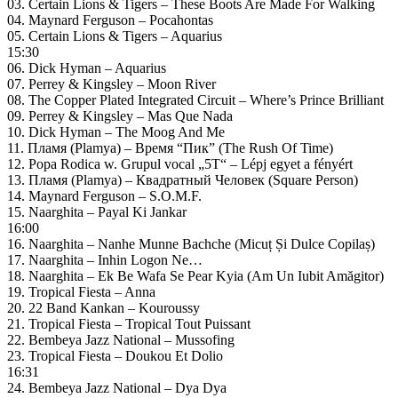
03. Certain Lions & Tigers – These Boots Are Made For Walking
04. Maynard Ferguson – Pocahontas
05. Certain Lions & Tigers – Aquarius
15:30
06. Dick Hyman – Aquarius
07. Perrey & Kingsley – Moon River
08. The Copper Plated Integrated Circuit – Where’s Prince Brilliant
09. Perrey & Kingsley – Mas Que Nada
10. Dick Hyman – The Moog And Me
11. Пламя (Plamya) ‎– Время “Пик” (The Rush Of Time)
12. Popa Rodica w. Grupul vocal „5T“ – Lépj egyet a fényért
13. Пламя (Plamya) ‎– Квадратный Человек (Square Person)
14. Maynard Ferguson – S.O.M.F.
15. Naarghita – Payal Ki Jankar
16:00
16. Naarghita – Nanhe Munne Bachche (Micuț Și Dulce Copilaș)
17. Naarghita – Inhin Logon Ne…
18. Naarghita – Ek Be Wafa Se Pear Kyia (Am Un Iubit Amăgitor)
19. Tropical Fiesta – Anna
20. 22 Band Kankan – Kouroussy
21. Tropical Fiesta – Tropical Tout Puissant
22. Bembeya Jazz National – Mussofing
23. Tropical Fiesta – Doukou Et Dolio
16:31
24. Bembeya Jazz National – Dya Dya