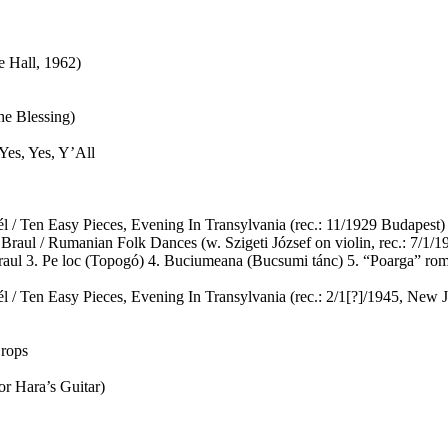
 Hall, 1962)
he Blessing)
Yes, Yes, Y’All
l / Ten Easy Pieces, Evening In Transylvania (rec.: 11/1929 Budapest)
 Braul / Rumanian Folk Dances (w. Szigeti József on violin, rec.: 7/1/
 Braul 3. Pe loc (Topogó) 4. Buciumeana (Bucsumi tánc) 5. “Poarga” 
l / Ten Easy Pieces, Evening In Transylvania (rec.: 2/1[?]/1945, New 
Crops
r Hara’s Guitar)