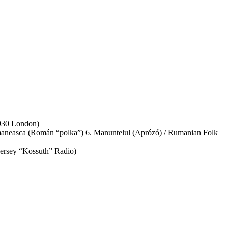
1930 London)
romaneasca (Román “polka”) 6. Manuntelul (Aprózó) / Rumanian Folk
Jersey “Kossuth” Radio)