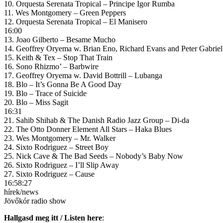
10. Orquesta Serenata Tropical – Principe Igor Rumba
11. Wes Montgomery – Green Peppers
12. Orquesta Serenata Tropical – El Manisero
16:00
13. Joao Gilberto – Besame Mucho
14. Geoffrey Oryema w. Brian Eno, Richard Evans and Peter Gabrie
15. Keith & Tex – Stop That Train
16. Sono Rhizmo’ – Barbwire
17. Geoffrey Oryema w. David Bottrill – Lubanga
18. Blo – It’s Gonna Be A Good Day
19. Blo – Trace of Suicide
20. Blo – Miss Sagit
16:31
21. Sahib Shihab & The Danish Radio Jazz Group – Di-da
22. The Otto Donner Element All Stars – Haka Blues
23. Wes Montgomery – Mr. Walker
24. Sixto Rodriguez – Street Boy
25. Nick Cave & The Bad Seeds – Nobody’s Baby Now
26. Sixto Rodriguez – I’ll Slip Away
27. Sixto Rodriguez – Cause
16:58:27
hírek/news
Jövőkór radio show
Hallgasd meg itt / Listen here
: