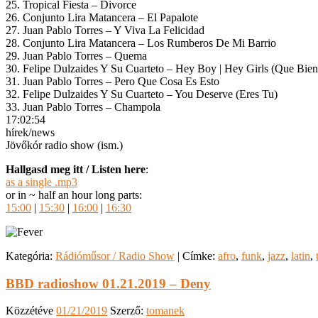
25. Tropical Fiesta – Divorce
26. Conjunto Lira Matancera – El Papalote
27. Juan Pablo Torres – Y Viva La Felicidad
28. Conjunto Lira Matancera – Los Rumberos De Mi Barrio
29. Juan Pablo Torres – Quema
30. Felipe Dulzaides Y Su Cuarteto – Hey Boy | Hey Girls (Que Bien
31. Juan Pablo Torres – Pero Que Cosa Es Esto
32. Felipe Dulzaides Y Su Cuarteto – You Deserve (Eres Tu)
33. Juan Pablo Torres – Champola
17:02:54
hírek/news
Jövőkór radio show (ism.)
Hallgasd meg itt / Listen here
:
as a single .mp3
or in ~ half an hour long parts:
15:00
|
15:30
|
16:00
|
16:30
Kategória:
Rádióműsor / Radio Show
|
Címke:
afro
,
funk
,
jazz
,
latin
,
BBD radioshow 01.21.2019 – Deny
Közzétéve
01/21/2019
Szerző:
tomanek