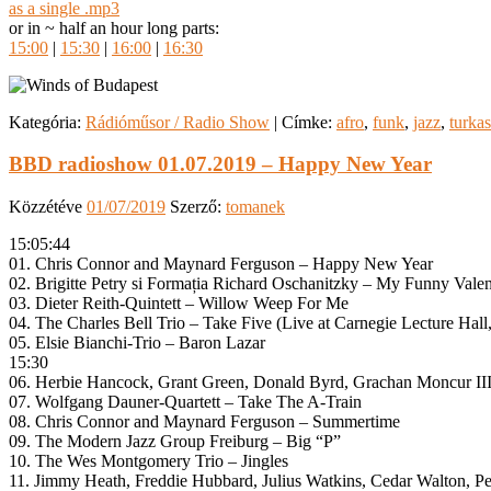
as a single .mp3
or in ~ half an hour long parts:
15:00
|
15:30
|
16:00
|
16:30
Kategória:
Rádióműsor / Radio Show
|
Címke:
afro
,
funk
,
jazz
,
turka
BBD radioshow 01.07.2019 – Happy New Year
Közzétéve
01/07/2019
Szerző:
tomanek
15:05:44
01. Chris Connor and Maynard Ferguson – Happy New Year
02. Brigitte Petry si Formația Richard Oschanitzky – My Funny Valen
03. Dieter Reith-Quintett – Willow Weep For Me
04. The Charles Bell Trio – Take Five (Live at Carnegie Lecture Hall
05. Elsie Bianchi-Trio – Baron Lazar
15:30
06. Herbie Hancock, Grant Green, Donald Byrd, Grachan Moncur II
07. Wolfgang Dauner-Quartett – Take The A-Train
08. Chris Connor and Maynard Ferguson – Summertime
09. The Modern Jazz Group Freiburg – Big “P”
10. The Wes Montgomery Trio – Jingles
11. Jimmy Heath, Freddie Hubbard, Julius Watkins, Cedar Walton, P