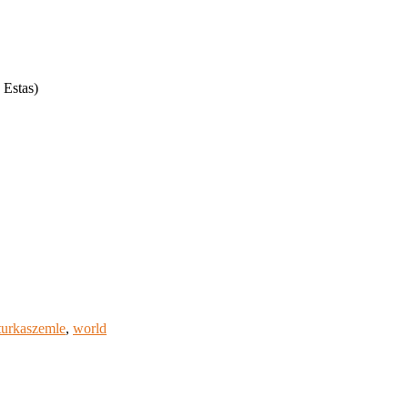
 Estas)
turkaszemle
,
world