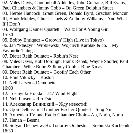
02. Miles Davis, Cannonball Adderley, John Coltrane, Bill Evans,
Paul Chambers & Jimmy Cobb – On Green Dolphin Street
03. Herbie Hancock, Grant Green, Donald Byrd, Grachan Moncur
III, Hank Mobley, Chuck Israels & Anthony Williams – And What
If I Don’t
04. Wolfgang Dauner Quartett – Waltz For A Young Girl
15:30
05. Bobby Enriquez – Groovin’ High (Live in Tokyo)
06. Jan “Ptaszyn” Wróblewski, Wojciech Karolak ‎& co. – My
Favourite Things
07. Dieter Reith Quintett – Robin’s Nest
08. Miles Davis, Bob Dorough, Frank Rehak, Wayne Shorter, Paul
Chambers, Willie Bobo & Jimmy Cobb – Blue Xmas
09. Dieter Reith Quintett – Goofin’ Each Other
10. Emil Viklicky – Boston
11. Neil Larsen – Demonette
16:00
12. Toshiyuki Honda – 747 Wind Flight
13. Neil Larsen – Rio Este
14. Александр Виницкий – Жду известий
15. Gjon Delhusa mit Günther Fischer-Quintett – Sing Nur
16. Armenian TV and Radio Chamber Choir – Ah, Narin, Narin
17. Hanan – Besma
18. Sotyan Dechev w. Hr. Todorov Orchestra – Sreburski Ruchenik
16:30