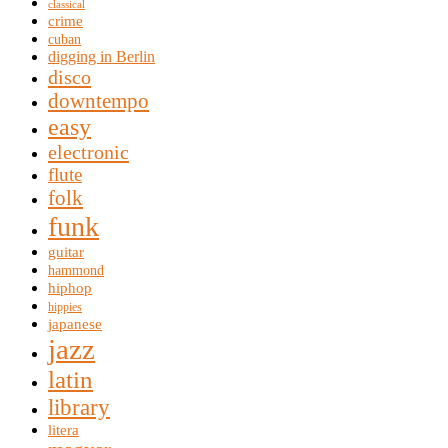
classical
crime
cuban
digging in Berlin
disco
downtempo
easy
electronic
flute
folk
funk
guitar
hammond
hiphop
hippies
japanese
jazz
latin
library
litera