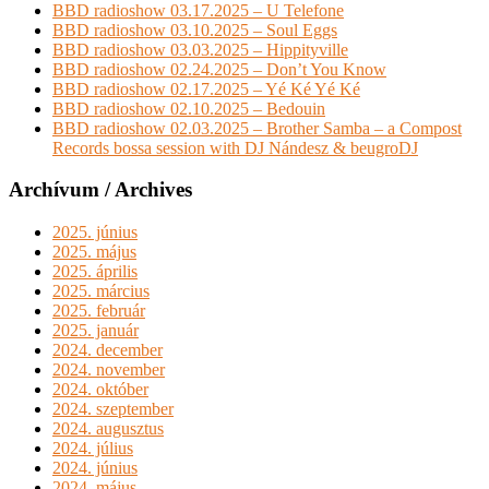
BBD radioshow 03.17.2025 – U Telefone
BBD radioshow 03.10.2025 – Soul Eggs
BBD radioshow 03.03.2025 – Hippityville
BBD radioshow 02.24.2025 – Don’t You Know
BBD radioshow 02.17.2025 – Yé Ké Yé Ké
BBD radioshow 02.10.2025 – Bedouin
BBD radioshow 02.03.2025 – Brother Samba – a Compost
Records bossa session with DJ Nándesz & beugroDJ
Archívum / Archives
2025. június
2025. május
2025. április
2025. március
2025. február
2025. január
2024. december
2024. november
2024. október
2024. szeptember
2024. augusztus
2024. július
2024. június
2024. május