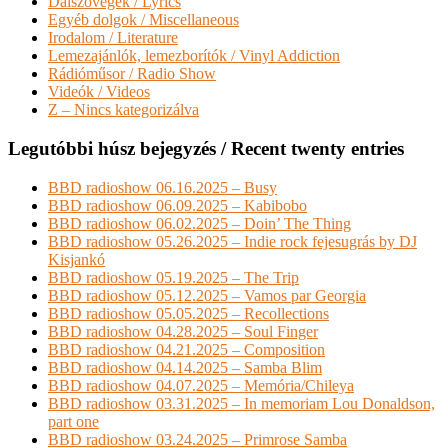
Dalszövegek / Lyrics
Egyéb dolgok / Miscellaneous
Irodalom / Literature
Lemezajánlók, lemezborítók / Vinyl Addiction
Rádióműsor / Radio Show
Videók / Videos
Z – Nincs kategorizálva
Legutóbbi húsz bejegyzés / Recent twenty entries
BBD radioshow 06.16.2025 – Busy
BBD radioshow 06.09.2025 – Kabibobo
BBD radioshow 06.02.2025 – Doin’ The Thing
BBD radioshow 05.26.2025 – Indie rock fejesugrás by DJ
Kisjankó
BBD radioshow 05.19.2025 – The Trip
BBD radioshow 05.12.2025 – Vamos par Georgia
BBD radioshow 05.05.2025 – Recollections
BBD radioshow 04.28.2025 – Soul Finger
BBD radioshow 04.21.2025 – Composition
BBD radioshow 04.14.2025 – Samba Blim
BBD radioshow 04.07.2025 – Memória/Chileya
BBD radioshow 03.31.2025 – In memoriam Lou Donaldson,
part one
BBD radioshow 03.24.2025 – Primrose Samba