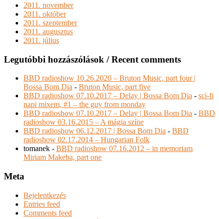
2011. november
2011. október
2011. szeptember
2011. augusztus
2011. július
Legutóbbi hozzászólások / Recent comments
BBD radioshow 10.26.2020 – Bruton Music, part four |
Bossa Bom Dia
-
Bruton Music, part five
BBD radioshow 07.10.2017 – Delay | Bossa Bom Dia
-
sci-fi
napi mixem, #1 – the guy from monday
BBD radioshow 07.10.2017 – Delay | Bossa Bom Dia
-
BBD
radioshow 03.16.2015 – A mágia színe
BBD radioshow 06.12.2017 | Bossa Bom Dia
-
BBD
radioshow 02.17.2014 – Hungarian Folk
tomanek
-
BBD radioshow 07.16.2012 – in memoriam
Miriam Makeba, part one
Meta
Bejelentkezés
Entries feed
Comments feed