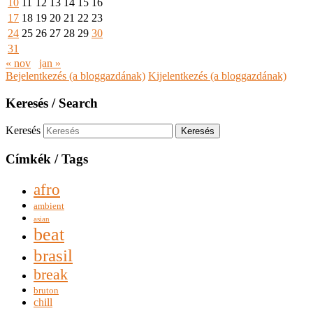
10
11
12
13
14
15
16
17
18
19
20
21
22
23
24
25
26
27
28
29
30
31
« nov
jan »
Bejelentkezés (a bloggazdának)
Kijelentkezés (a bloggazdának)
Keresés / Search
Keresés
Címkék / Tags
afro
ambient
asian
beat
brasil
break
bruton
chill