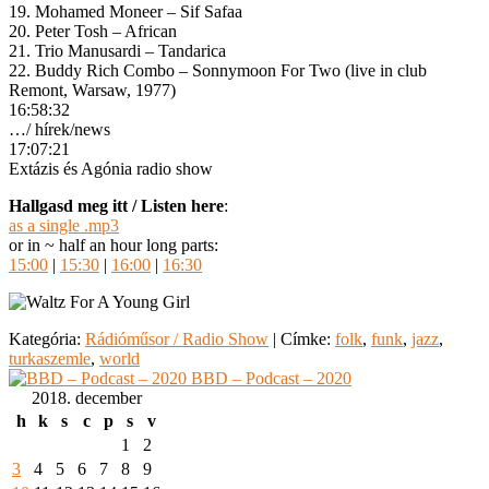
19. Mohamed Moneer – Sif Safaa
20. Peter Tosh – African
21. Trio Manusardi – Tandarica
22. Buddy Rich Combo – Sonnymoon For Two (live in club
Remont, Warsaw, 1977)
16:58:32
…/ hírek/news
17:07:21
Extázis és Agónia radio show
Hallgasd meg itt / Listen here
:
as a single .mp3
or in ~ half an hour long parts:
15:00
|
15:30
|
16:00
|
16:30
Kategória:
Rádióműsor / Radio Show
|
Címke:
folk
,
funk
,
jazz
,
turkaszemle
,
world
BBD – Podcast – 2020
2018. december
h
k
s
c
p
s
v
1
2
3
4
5
6
7
8
9