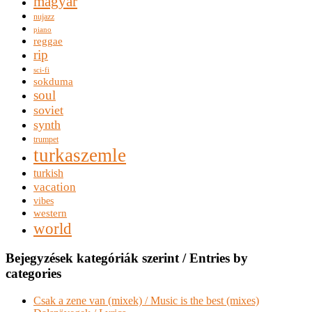
magyar
nujazz
piano
reggae
rip
sci-fi
sokduma
soul
soviet
synth
trumpet
turkaszemle
turkish
vacation
vibes
western
world
Bejegyzések kategóriák szerint / Entries by
categories
Csak a zene van (mixek) / Music is the best (mixes)