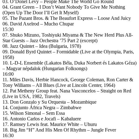
03. O’Donel Levy – People Make The World Go Round
04. Grant Green – I Don’t Want Nobody To Give Me Nothing
(Open Up The Door I’ll Get It Myself)
05. The Pazant Bros. & The Beaufort Express – Loose And Juicy
06. David Axelrod – Mucho Chupar
15:30
07. Shuko Mizuno, Toshiyuki Miyama & The New Herd Plus All-
Star Guests – Jazz Orchestra ’75 Part 2 (excerpt)
08. Jazz Quintet – Idea (Bulgaria, 1978)
09. Donald Byrd Quintet – Formidable (Live at the Olympia, Paris,
1958)
10. L-D-L Ensemble (Lakatos Béla, Duka Norbert és Lakatos Géza)
– Magyar népdalok (Hungarian Folksongs)
16:00
11. Miles Davis, Herbie Hancock, George Coleman, Ron Carter &
Tony Williams – All Blues (Live at Lincoln Center, 1964)
12. Pat Metheny Group feat. Nana Vasconcelos – Straight on Red
(Live in USA, 1982, Travels)
13. Don Gonzalo y Su Orquesta – Mozambique
14. Conjunto África Negra – Zimbabwe
15. Wilson Simonal – Sem Essa
16. Antonio Carlos e Jocafi – Kabaluere
17. Ramsey Lewis feat. Maurice White – Uhuru
18. Big Jim “H” And His Men Of Rhythm – Jungle Fever
16:30