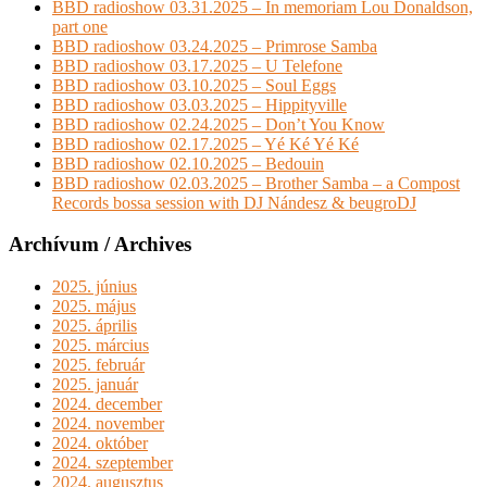
BBD radioshow 03.31.2025 – In memoriam Lou Donaldson,
part one
BBD radioshow 03.24.2025 – Primrose Samba
BBD radioshow 03.17.2025 – U Telefone
BBD radioshow 03.10.2025 – Soul Eggs
BBD radioshow 03.03.2025 – Hippityville
BBD radioshow 02.24.2025 – Don’t You Know
BBD radioshow 02.17.2025 – Yé Ké Yé Ké
BBD radioshow 02.10.2025 – Bedouin
BBD radioshow 02.03.2025 – Brother Samba – a Compost
Records bossa session with DJ Nándesz & beugroDJ
Archívum / Archives
2025. június
2025. május
2025. április
2025. március
2025. február
2025. január
2024. december
2024. november
2024. október
2024. szeptember
2024. augusztus