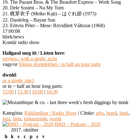
19. The Pazant Bros. & The Beaufort Express – Work Song
20. Dele Sosimi – Na My Turn
21. 梶芽衣子 (Meiko Kaji) – はぐれ節 (1973)
22. Dasdeleg – Bayan Sun
23. Eötvös Péter – Mese: Rövidített Változat (1968)
17:00:08
hírek/news
Kontúr radio show
Hallgasd meg itt / Listen here
:
egyben / with a single .m3u
vagy/or
félórás részletekben / in half an hour parts
dwnld
:
as a single .mp3
or in ~ half an hour long parts:
15:00
|
15:30
|
16:00
|
16:30
Kategória:
Rádióműsor / Radio Show
|
Címke:
afro
,
brasil
,
funk
,
jazz
,
latin
,
turkaszemle
,
world
BBD – Podcast – 2020
2017. október
h
k
s
c
p
s
v