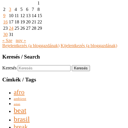
1
2
3
4
5
6
7
8
9
10
11
12
13
14
15
16
17
18
19
20
21
22
23
24
25
26
27
28
29
30
31
« Sze
nov »
Bejelentkezés (a bloggazdának)
Kijelentkezés (a bloggazdának)
Keresés / Search
Keresés
Címkék / Tags
afro
ambient
asian
beat
brasil
break