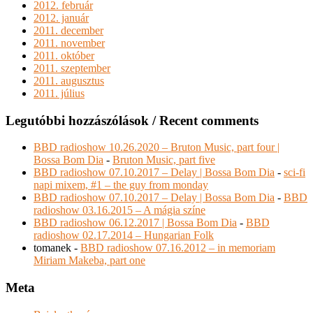
2012. február
2012. január
2011. december
2011. november
2011. október
2011. szeptember
2011. augusztus
2011. július
Legutóbbi hozzászólások / Recent comments
BBD radioshow 10.26.2020 – Bruton Music, part four |
Bossa Bom Dia
-
Bruton Music, part five
BBD radioshow 07.10.2017 – Delay | Bossa Bom Dia
-
sci-fi
napi mixem, #1 – the guy from monday
BBD radioshow 07.10.2017 – Delay | Bossa Bom Dia
-
BBD
radioshow 03.16.2015 – A mágia színe
BBD radioshow 06.12.2017 | Bossa Bom Dia
-
BBD
radioshow 02.17.2014 – Hungarian Folk
tomanek
-
BBD radioshow 07.16.2012 – in memoriam
Miriam Makeba, part one
Meta