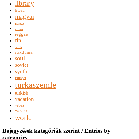
library
litera
magyar
nujazz
piano
reggae
rip
sci-fi
sokduma
soul
soviet
synth
trumpet
turkaszemle
turkish
vacation
vibes
western
world
Bejegyzések kategóriák szerint / Entries by
categories