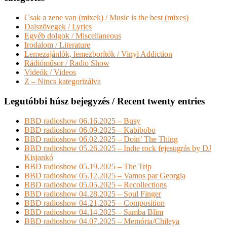
Csak a zene van (mixek) / Music is the best (mixes)
Dalszövegek / Lyrics
Egyéb dolgok / Miscellaneous
Irodalom / Literature
Lemezajánlók, lemezborítók / Vinyl Addiction
Rádióműsor / Radio Show
Videók / Videos
Z – Nincs kategorizálva
Legutóbbi húsz bejegyzés / Recent twenty entries
BBD radioshow 06.16.2025 – Busy
BBD radioshow 06.09.2025 – Kabibobo
BBD radioshow 06.02.2025 – Doin’ The Thing
BBD radioshow 05.26.2025 – Indie rock fejesugrás by DJ
Kisjankó
BBD radioshow 05.19.2025 – The Trip
BBD radioshow 05.12.2025 – Vamos par Georgia
BBD radioshow 05.05.2025 – Recollections
BBD radioshow 04.28.2025 – Soul Finger
BBD radioshow 04.21.2025 – Composition
BBD radioshow 04.14.2025 – Samba Blim
BBD radioshow 04.07.2025 – Memória/Chileya