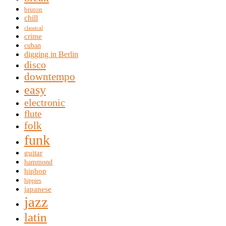
bruton
chill
classical
crime
cuban
digging in Berlin
disco
downtempo
easy
electronic
flute
folk
funk
guitar
hammond
hiphop
hippies
japanese
jazz
latin