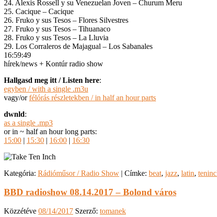
24. Alexis Rossell y su Venezuelan Joven – Churum Meru
25. Cacique – Cacique
26. Fruko y sus Tesos – Flores Silvestres
27. Fruko y sus Tesos – Tihuanaco
28. Fruko y sus Tesos – La Lluvia
29. Los Corraleros de Majagual – Los Sabanales
16:59:49
hírek/news + Kontúr radio show
Hallgasd meg itt / Listen here
:
egyben / with a single .m3u
vagy/or
félórás részletekben / in half an hour parts
dwnld
:
as a single .mp3
or in ~ half an hour long parts:
15:00
|
15:30
|
16:00
|
16:30
Kategória:
Rádióműsor / Radio Show
|
Címke:
beat
,
jazz
,
latin
,
tenin
BBD radioshow 08.14.2017 – Bolond város
Közzétéve
08/14/2017
Szerző:
tomanek