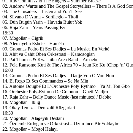
01. Ray Conniff And The Singers – Summer Breeze
02. Andrew Wartts and The Gospel Storytellers – There Is A God S
03. The Crusaders – Listen and You’ll See
04. Silvano D’Auria – Sortilegio – Titoli
05. Dün Bugün Yarin – Havada Bulut Yok
06. Raja Zahr – Years Passing By
15:30
07. Mogollar – Cigrik
08. Alemayehu Eshete – Haméta
09. Gnonnas Pedro Et Ses Dadjes – La Musica En Verité
10. Ahit va Cahit Oben Orkestrasi – Karacaoglan
11. Pat Thomas & Kwashibu Area Band – Amaehu
12. Fela Ransome Kuti & The Africa 70 – Jeun Ko Ku (Chop ‘n’ Qu
16:00
13. Gnonnas Pedro Et Ses Dadjes – Dadje Von O Von Non
14. El Rego Et Ses Commandos – Se Na Min
15. Antoine Dougbé Et L’Orchestre Poly-Rythmo – Ya Mi Ton Gbo
16. Orchestre Poly-Rythmo De Cotonou – Gbeti Madjro
17. Raja Zahr – Belly Dance Music (last minutes) / Dabke
18. Mogollar – Iklig
19. Okay Temiz – Denizalti Rüzgarlari
16:30
20. Mogollar – Alageyik Destani
21. Özdemir Erdogan ve Orkestrasi – Uzun Ince Bir Yoldayim
22. Mogollar – Mogol Halayi