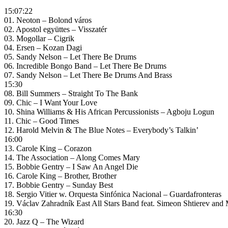
15:07:22
01. Neoton – Bolond város
02. Apostol együttes – Visszatér
03. Mogollar – Cigrik
04. Ersen – Kozan Dagi
05. Sandy Nelson – Let There Be Drums
06. Incredible Bongo Band – Let There Be Drums
07. Sandy Nelson – Let There Be Drums And Brass
15:30
08. Bill Summers – Straight To The Bank
09. Chic – I Want Your Love
10. Shina Williams & His African Percussionists – Agboju Logun
11. Chic – Good Times
12. Harold Melvin & The Blue Notes – Everybody’s Talkin’
16:00
13. Carole King – Corazon
14. The Association – Along Comes Mary
15. Bobbie Gentry – I Saw An Angel Die
16. Carole King – Brother, Brother
17. Bobbie Gentry – Sunday Best
18. Sergio Vitier w. Orquesta Sinfónica Nacional – Guardafronteras
19. Václav Zahradník East All Stars Band feat. Simeon Shtierev an
16:30
20. Jazz Q – The Wizard