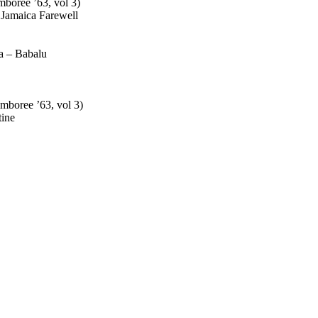
boree ’63, vol 3)
 Jamaica Farewell
a – Babalu
mboree ’63, vol 3)
tine