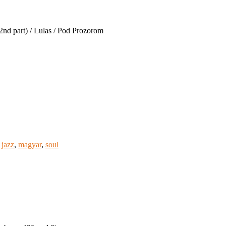
2nd part) / Lulas / Pod Prozorom
,
jazz
,
magyar
,
soul