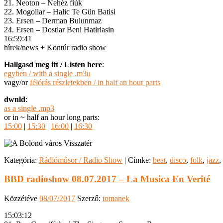
21. Neoton – Nehéz fiúk
22. Mogollar – Halic Te Gün Batisi
23. Ersen – Derman Bulunmaz
24. Ersen – Dostlar Beni Hatirlasin
16:59:41
hírek/news + Kontúr radio show
Hallgasd meg itt / Listen here
:
egyben / with a single .m3u
vagy/or
félórás részletekben / in half an hour parts
dwnld
:
as a single .mp3
or in ~ half an hour long parts:
15:00
|
15:30
|
16:00
|
16:30
Kategória:
Rádióműsor / Radio Show
|
Címke:
beat
,
disco
,
folk
,
jazz
,
BBD radioshow 08.07.2017 – La Musica En Verité
Közzétéve
08/07/2017
Szerző:
tomanek
15:03:12