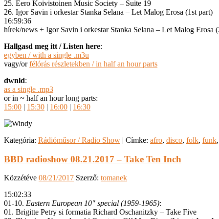
25. Eero Koivistoinen Music Society – Suite 19
26. Igor Savin i orkestar Stanka Selana – Let Malog Erosa (1st part)
16:59:36
hírek/news + Igor Savin i orkestar Stanka Selana – Let Malog Erosa (
Hallgasd meg itt / Listen here
:
egyben / with a single .m3u
vagy/or
félórás részletekben / in half an hour parts
dwnld
:
as a single .mp3
or in ~ half an hour long parts:
15:00
|
15:30
|
16:00
|
16:30
Kategória:
Rádióműsor / Radio Show
|
Címke:
afro
,
disco
,
folk
,
funk
BBD radioshow 08.21.2017 – Take Ten Inch
Közzétéve
08/21/2017
Szerző:
tomanek
15:02:33
01-10.
Eastern European 10″ special (1959-1965)
:
01. Brigitte Petry si formatia Richard Oschanitzky – Take Five