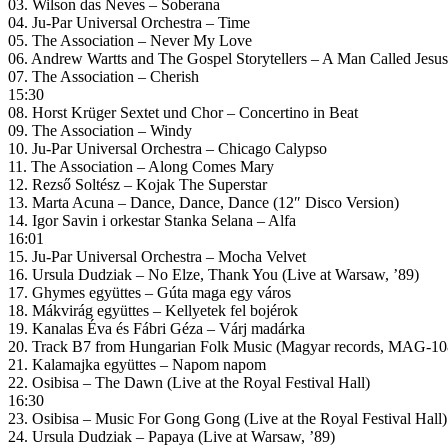
03. Wilson das Neves – Soberana
04. Ju-Par Universal Orchestra – Time
05. The Association – Never My Love
06. Andrew Wartts and The Gospel Storytellers – A Man Called Jesus
07. The Association – Cherish
15:30
08. Horst Krüger Sextet und Chor – Concertino in Beat
09. The Association – Windy
10. Ju-Par Universal Orchestra – Chicago Calypso
11. The Association – Along Comes Mary
12. Rezső Soltész – Kojak The Superstar
13. Marta Acuna – Dance, Dance, Dance (12″ Disco Version)
14. Igor Savin i orkestar Stanka Selana – Alfa
16:01
15. Ju-Par Universal Orchestra – Mocha Velvet
16. Ursula Dudziak – No Elze, Thank You (Live at Warsaw, ’89)
17. Ghymes együttes – Gúta maga egy város
18. Mákvirág együttes – Kellyetek fel bojérok
19. Kanalas Éva és Fábri Géza – Várj madárka
20. Track B7 from Hungarian Folk Music (Magyar records, MAG-10
21. Kalamajka együttes – Napom napom
22. Osibisa – The Dawn (Live at the Royal Festival Hall)
16:30
23. Osibisa – Music For Gong Gong (Live at the Royal Festival Hall)
24. Ursula Dudziak – Papaya (Live at Warsaw, ’89)