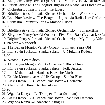
02. Zbigniew Namyslowski Quartet – Ol’ Man River (Live at Jazz Jam
03. Dusan Jaksic w. The Beograd, Jugoslavia Radio Jazz Orchestra –
04. Orchestra Optimistii-Sofia – Te Iubesc
05. Brigitte Petry si formatia Richard Oschanitzky – Work Song
06. Lola Novakovic w. The Beograd, Jugoslavia Radio Jazz Orchestr
07. Orchestra Optimistii-Sofia – Mambo Cuban
15:30
08. Brigitte Petry si formatia Richard Oschanitzky – Summertime
09. Zbigniew Namyslowski Quartet – Five-Four Bars (Live at Jazz Ja
10. Brigitte Petry si formatia Richard Oschanitzky – My Funny Valen
11. Neoton – Vándorút
12. The Bayan Mongol Variety Group – Eighteen Years Old
13. Igor Savin i orkestar Stanka Selaka – U Mukama Rodena
16:00
14. Neoton – Gyere álom
15. The Bayan Mongol Variety Group – A Black Horse
16. Igor Savin i orkestar Stanka Selaka – Folk Sinteza
17. Idris Muhammad – Hard To Face The Music
18. Evaldo Montenovo And His Group – Samba Blim
19. Alexis Rossell y su Venezuelan Joven – Horizonte
20. Afrosound – Ponchito de Colores
16:30
21. Wganda Kenya – La Trompeta Loca (2nd part)
22. Alexis Rossell y su Venezuelan Joven – Seis Por Derecho
23. Wganda Kenya – Combate a Kung Fu