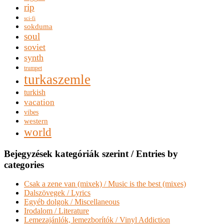
rip
sci-fi
sokduma
soul
soviet
synth
trumpet
turkaszemle
turkish
vacation
vibes
western
world
Bejegyzések kategóriák szerint / Entries by
categories
Csak a zene van (mixek) / Music is the best (mixes)
Dalszövegek / Lyrics
Egyéb dolgok / Miscellaneous
Irodalom / Literature
Lemezajánlók, lemezborítók / Vinyl Addiction