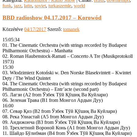
Kategória:
Rádióműsor / Radio Show
|
Címke:
brasil
,
downtempo
,
funk
,
jazz
,
latin
,
soviet
,
turkaszemle
,
world
BBD radioshow 04.17.2017 – Korowód
Közzétéve
04/17/2017
Szerző:
tomanek
15:05:34
01. The Cinematic Orchestra (with strings recorded by Budapest
Philharmonic Orchestra) – Manhatta
02. Roman Haubenstock-Ramati – Concerto A Tre (Musikprotokoll
1973)
15:30
03. Włodzimierz Kotoński w. Den Norske Blasekvintett – Kwintet
Dęty / The Wind Quintet
04. The Cinematic Orchestra (with strings recorded by Budapest
Philharmonic Orchestra) – Entr’acte (second part)
05. Лагзи (A2 from Ўзбек Тўй Қўшиқ Ва Куйлари)
06. Зеленая Трава (B1 from Монгол Ардын Дуу)
16:00
07. Севар Қиз (B2 from Ўзбек Тўй Қўшиқ Ва Куйлари)
08. Река Улиастай (A5 from Монгол Ардын Дуу)
09. Андижонча (B3 from Ўзбек Тўй Қўшиқ Ва Куйлари)
10. Трехлетний Вороной Конь (A1 from Монгол Ардын Дуу)
11. Шайдо Бўлибман (B4 from Ўзбек Тўй Қўшиқ Ва Куйлари)