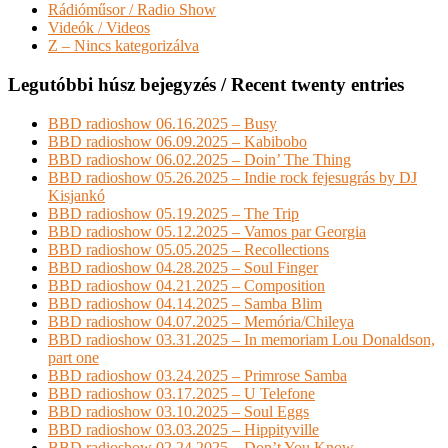
Rádióműsor / Radio Show
Videók / Videos
Z – Nincs kategorizálva
Legutóbbi húsz bejegyzés / Recent twenty entries
BBD radioshow 06.16.2025 – Busy
BBD radioshow 06.09.2025 – Kabibobo
BBD radioshow 06.02.2025 – Doin’ The Thing
BBD radioshow 05.26.2025 – Indie rock fejesugrás by DJ
Kisjankó
BBD radioshow 05.19.2025 – The Trip
BBD radioshow 05.12.2025 – Vamos par Georgia
BBD radioshow 05.05.2025 – Recollections
BBD radioshow 04.28.2025 – Soul Finger
BBD radioshow 04.21.2025 – Composition
BBD radioshow 04.14.2025 – Samba Blim
BBD radioshow 04.07.2025 – Memória/Chileya
BBD radioshow 03.31.2025 – In memoriam Lou Donaldson,
part one
BBD radioshow 03.24.2025 – Primrose Samba
BBD radioshow 03.17.2025 – U Telefone
BBD radioshow 03.10.2025 – Soul Eggs
BBD radioshow 03.03.2025 – Hippityville
BBD radioshow 02.24.2025 – Don’t You Know