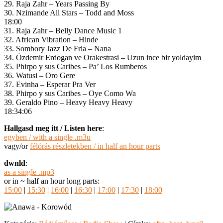
29. Raja Zahr – Years Passing By
30. Nzimande All Stars – Todd and Moss
18:00
31. Raja Zahr – Belly Dance Music 1
32. African Vibration – Hinde
33. Sombory Jazz De Fria – Nana
34. Özdemir Erdogan ve Orakestrasi – Uzun ince bir yoldayim
35. Phirpo y sus Caribes – Pa’ Los Rumberos
36. Watusi – Oro Gere
37. Evinha – Esperar Pra Ver
38. Phirpo y sus Caribes – Oye Como Wa
39. Geraldo Pino – Heavy Heavy Heavy
18:34:06
Hallgasd meg itt / Listen here
:
egyben / with a single .m3u
vagy/or
félórás részletekben / in half an hour parts
dwnld
:
as a single .mp3
or in ~ half an hour long parts:
15:00
|
15:30
|
16:00
|
16:30
|
17:00
|
17:30
|
18:00