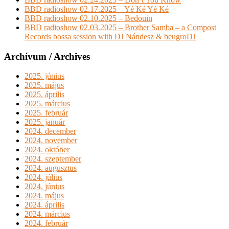
BBD radioshow 02.17.2025 – Yé Ké Yé Ké
BBD radioshow 02.10.2025 – Bedouin
BBD radioshow 02.03.2025 – Brother Samba – a Compost
Records bossa session with DJ Nándesz & beugroDJ
Archívum / Archives
2025. június
2025. május
2025. április
2025. március
2025. február
2025. január
2024. december
2024. november
2024. október
2024. szeptember
2024. augusztus
2024. július
2024. június
2024. május
2024. április
2024. március
2024. február