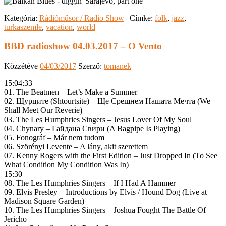
Kategória:
Rádióműsor / Radio Show
|
Címke:
folk
,
jazz
,
turkaszemle
,
vacation
,
world
BBD radioshow 04.03.2017 – O Vento
Közzétéve
04/03/2017
Szerző:
tomanek
15:04:33
01. The Beatmen – Let’s Make a Summer
02. Щурците (Shtourtsite) – Ще Срещнем Нашата Мечта (We
Shall Meet Our Reverie)
03. The Les Humphries Singers – Jesus Lover Of My Soul
04. Chynary – Гайдана Свири (A Bagpipe Is Playing)
05. Fonográf – Már nem tudom
06. Szörényi Levente – A lány, akit szerettem
07. Kenny Rogers with the First Edition – Just Dropped In (To See
What Condition My Condition Was In)
15:30
08. The Les Humphries Singers – If I Had A Hammer
09. Elvis Presley – Introductions by Elvis / Hound Dog (Live at
Madison Square Garden)
10. The Les Humphries Singers – Joshua Fought The Battle Of
Jericho