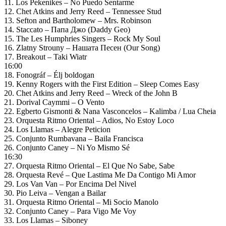
11. Los Pekenikes – No Puedo Sentarme
12. Chet Atkins and Jerry Reed – Tennessee Stud
13. Sefton and Bartholomew – Mrs. Robinson
14. Staccato – Папа Джо (Daddy Geo)
15. The Les Humphries Singers – Rock My Soul
16. Zlatny Strouny – Нашата Песен (Our Song)
17. Breakout – Taki Wiatr
16:00
18. Fonográf – Élj boldogan
19. Kenny Rogers with the First Edition – Sleep Comes Easy
20. Chet Atkins and Jerry Reed – Wreck of the John B
21. Dorival Caymmi – O Vento
22. Egberto Gismonti & Nana Vasconcelos – Kalimba / Lua Cheia
23. Orquesta Ritmo Oriental – Adios, No Estoy Loco
24. Los Llamas – Alegre Peticion
25. Conjunto Rumbavana – Baila Francisca
26. Conjunto Caney – Ni Yo Mismo Sé
16:30
27. Orquesta Ritmo Oriental – El Que No Sabe, Sabe
28. Orquesta Revé – Que Lastima Me Da Contigo Mi Amor
29. Los Van Van – Por Encima Del Nivel
30. Pio Leiva – Vengan a Bailar
31. Orquesta Ritmo Oriental – Mi Socio Manolo
32. Conjunto Caney – Para Vigo Me Voy
33. Los Llamas – Siboney