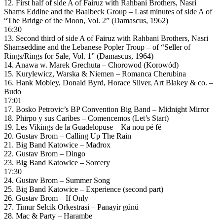
12. First half of side A of Fairuz with Rahbani Brothers, Nasri
Shams Eddine and the Baalbeck Group – Last minutes of side A of
“The Bridge of the Moon, Vol. 2” (Damascus, 1962)
16:30
13. Second third of side A of Fairuz with Rahbani Brothers, Nasri
Shamseddine and the Lebanese Popler Troup – of “Seller of
Rings/Rings for Sale, Vol. 1” (Damascus, 1964)
14. Anawa w. Marek Grechuta – Chorowod (Korowód)
15. Kurylewicz, Warska & Niemen – Romanca Cherubina
16. Hank Mobley, Donald Byrd, Horace Silver, Art Blakey & co. –
Budo
17:01
17. Bosko Petrovic’s BP Convention Big Band – Midnight Mirror
18. Phirpo y sus Caribes – Comencemos (Let’s Start)
19. Les Vikings de la Guadelopuse – Ka nou pé fé
20. Gustav Brom – Calling Up The Rain
21. Big Band Katowice – Madrox
22. Gustav Brom – Dingo
23. Big Band Katowice – Sorcery
17:30
24. Gustav Brom – Summer Song
25. Big Band Katowice – Experience (second part)
26. Gustav Brom – If Only
27. Timur Selcik Orkestrasi – Panayir günü
28. Mac & Party – Harambe