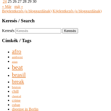
24
25
26
27
28
29
30
« Már
máj »
Bejelentkezés (a bloggazdának)
Kijelentkezés (a bloggazdának)
Keresés / Search
Keresés
Címkék / Tags
afro
ambient
asian
beat
brasil
break
bruton
chill
classical
crime
cuban
digging in Berlin