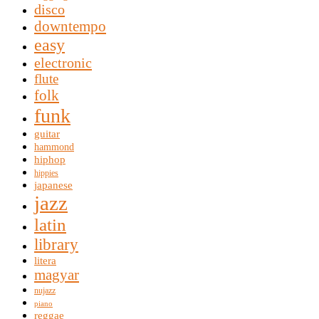
disco
downtempo
easy
electronic
flute
folk
funk
guitar
hammond
hiphop
hippies
japanese
jazz
latin
library
litera
magyar
nujazz
piano
reggae