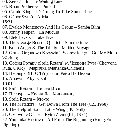
03. Zero 7 – In The Waiting Line
04. Brian Protheroe – Pinball
05. Carole King – It’s Going To Take Some Time
06. Gábor Szabó – Alicia
15:31
07. Evaldo Montenovo And His Group – Samba Blim
08. Jonny Teupen – La Mucura
09. Elek Bacsik – Take Five
10. The George Benson Quartet – Summertime
11. Brian Auger & The Trinity – Maiden Voyage
12. Grupa Organowa Krzysztofa Sadowskiego – Got My Mojo
Working
13. София Ротару (Sofia Rotaru) w. Червона Рута (Chervona
Ruta, UKR) – Маричка (Marishka/Chicheri)
14. Песняры (BLO/BY) – Ой, Рано На Ивана
15. Anawa – Abyś Czuł
16:01
16. Sofia Rotaru – Пошел Иван
17. Песняры – Косил Ясь Конюшину
18. Sofia Rotaru – Кто-то
19. The Matadors – Get Down From The Tree (CZ, 1968)
20. The Helpful Soul – Little Wing (JP, 1968)
21. Czerwone Gitary – Rytm Ziemi (PL, 1974)
22. Yordanka Hristova – All From The Beginning (Kung-Fu
Fighting)