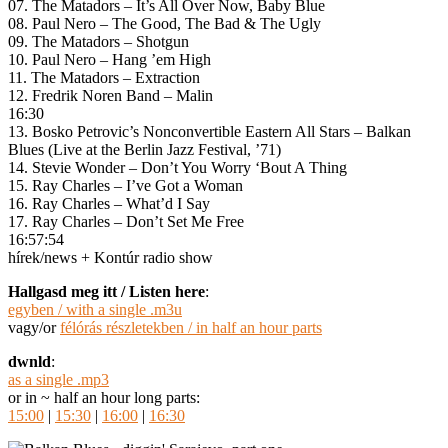
07. The Matadors – It’s All Over Now, Baby Blue
08. Paul Nero – The Good, The Bad & The Ugly
09. The Matadors – Shotgun
10. Paul Nero – Hang ’em High
11. The Matadors – Extraction
12. Fredrik Noren Band – Malin
16:30
13. Bosko Petrovic’s Nonconvertible Eastern All Stars – Balkan
Blues (Live at the Berlin Jazz Festival, ’71)
14. Stevie Wonder – Don’t You Worry ‘Bout A Thing
15. Ray Charles – I’ve Got a Woman
16. Ray Charles – What’d I Say
17. Ray Charles – Don’t Set Me Free
16:57:54
hírek/news + Kontúr radio show
Hallgasd meg itt / Listen here
:
egyben / with a single .m3u
vagy/or
félórás részletekben / in half an hour parts
dwnld
:
as a single .mp3
or in ~ half an hour long parts:
15:00
|
15:30
|
16:00
|
16:30