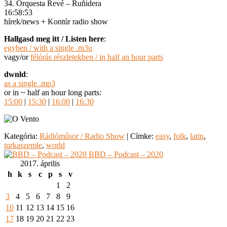
34. Orquesta Revé – Ruñidera
16:58:53
hírek/news + Kontúr radio show
Hallgasd meg itt / Listen here
:
egyben / with a single .m3u
vagy/or
félórás részletekben / in half an hour parts
dwnld
:
as a single .mp3
or in ~ half an hour long parts:
15:00
|
15:30
|
16:00
|
16:30
Kategória:
Rádióműsor / Radio Show
|
Címke:
easy
,
folk
,
latin
,
turkaszemle
,
world
BBD – Podcast – 2020
2017. április
h
k
s
c
p
s
v
1
2
3
4
5
6
7
8
9
10
11
12
13
14
15
16
17
18
19
20
21
22
23