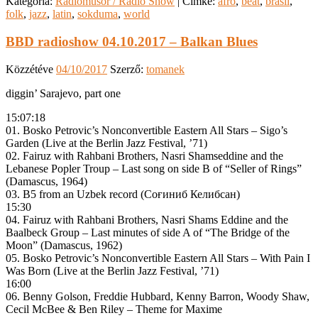
Kategória:
Rádióműsor / Radio Show
|
Címke:
afro
,
beat
,
brasil
,
folk
,
jazz
,
latin
,
sokduma
,
world
BBD radioshow 04.10.2017 – Balkan Blues
Közzétéve
04/10/2017
Szerző:
tomanek
diggin’ Sarajevo, part one
15:07:18
01. Bosko Petrovic’s Nonconvertible Eastern All Stars – Sigo’s
Garden (Live at the Berlin Jazz Festival, ’71)
02. Fairuz with Rahbani Brothers, Nasri Shamseddine and the
Lebanese Popler Troup – Last song on side B of “Seller of Rings”
(Damascus, 1964)
03. B5 from an Uzbek record (Соғиниб Келибсан)
15:30
04. Fairuz with Rahbani Brothers, Nasri Shams Eddine and the
Baalbeck Group – Last minutes of side A of “The Bridge of the
Moon” (Damascus, 1962)
05. Bosko Petrovic’s Nonconvertible Eastern All Stars – With Pain I
Was Born (Live at the Berlin Jazz Festival, ’71)
16:00
06. Benny Golson, Freddie Hubbard, Kenny Barron, Woody Shaw,
Cecil McBee & Ben Riley – Theme for Maxime