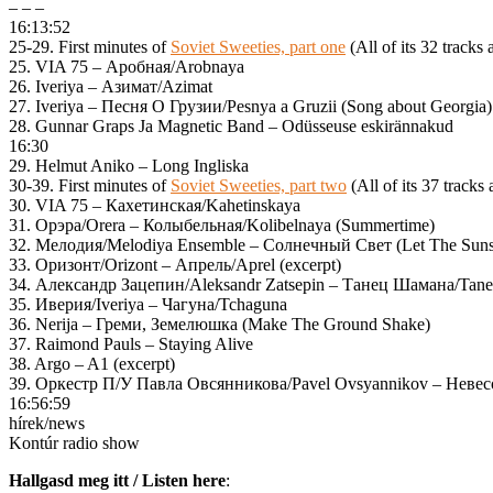
– – –
16:13:52
25-29. First minutes of
Soviet Sweeties, part one
(All of its 32 tracks 
25. VIA 75 – Аробная/Arobnaya
26. Iveriya – Азимат/Azimat
27. Iveriya – Песня О Грузии/Pesnya a Gruzii (Song about Georgia)
28. Gunnar Graps Ja Magnetic Band – Odüsseuse eskirännakud
16:30
29. Helmut Aniko – Long Ingliska
30-39. First minutes of
Soviet Sweeties, part two
(All of its 37 tracks 
30. VIA 75 – Кахетинская/Kahetinskaya
31. Орэра/Orera – Колыбельная/Kolibelnaya (Summertime)
32. Мелодия/Melodiya Ensemble – Солнечный Свет (Let The Suns
33. Оризонт/Orizont – Апрель/Aprel (excerpt)
34. Александр Зацепин/Aleksandr Zatsepin – Танец Шамана/Tane
35. Иверия/Iveriya – Чагуна/Tchaguna
36. Nerija – Греми, Земелюшка (Make The Ground Shake)
37. Raimond Pauls – Staying Alive
38. Argo – A1 (excerpt)
39. Оркестр П/У Павла Овсянникова/Pavel Ovsyannikov – Невесо
16:56:59
hírek/news
Kontúr radio show
Hallgasd meg itt / Listen here
: