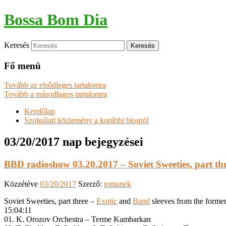
Bossa Bom Dia
Keresés
Fő menü
Tovább az elsődleges tartalomra
Tovább a másodlagos tartalomra
Kezdőlap
Szolgálati közlemény a korábbi blogról
03/20/2017
nap bejegyzései
BBD radioshow 03.20.2017 – Soviet Sweeties, part thr
Közzétéve
03/20/2017
Szerző:
tomanek
Soviet Sweeties, part three –
Exotic
and
Band
sleeves from the former
15:04:11
01. K. Orozov Orchestra – Terme Kambarkan