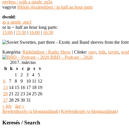
egyben / with a single .m3u
vagy/or
félórás részletekben / in half an hour parts
dwnld
:
as a single .mp3
or in ~ half an hour long parts:
15:00
|
15:30
|
16:00
|
16:30
Kategória:
Rádióműsor / Radio Show
|
Címke:
easy
,
folk
,
soviet
,
wor
BBD – Podcast – 2020
2017. március
h
k
s
c
p
s
v
1
2
3
4
5
6
7
8
9
10
11
12
13
14
15
16
17
18
19
20
21
22
23
24
25
26
27
28
29
30
31
« feb
ápr »
Bejelentkezés (a bloggazdának)
Kijelentkezés (a bloggazdának)
Keresés / Search