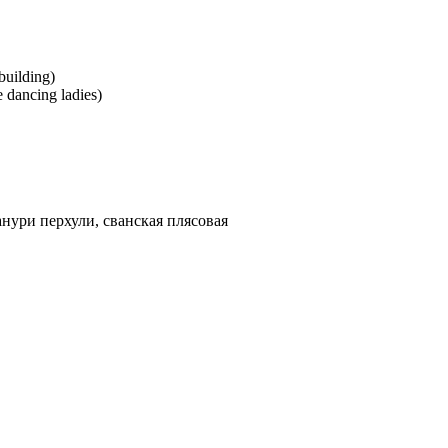
building)
 dancing ladies)
нури перхули, сванская плясовая