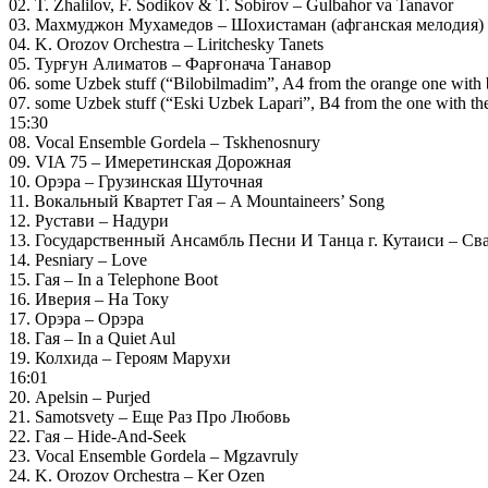
02. T. Zhalilov, F. Sodikov & T. Sobirov – Gulbahor va Tanavor
03. Махмуджон Мухамедов – Шохистаман (афганская мелодия)
04. K. Orozov Orchestra – Liritchesky Tanets
05. Турғун Алиматов – Фарғонача Танавор
06. some Uzbek stuff (“Bilobilmadim”, A4 from the orange one with 
07. some Uzbek stuff (“Eski Uzbek Lapari”, B4 from the one with the
15:30
08. Vocal Ensemble Gordela – Tskhenosnury
09. VIA 75 – Имеретинская Дорожная
10. Орэра – Грузинская Шуточная
11. Вокальный Квартет Гая – A Mountaineers’ Song
12. Рустави – Надури
13. Государственный Ансамбль Пеcни И Танца г. Кутаиси – Сва
14. Pesniary – Love
15. Гая – In a Telephone Boot
16. Иверия – На Току
17. Орэра – Орэра
18. Гая – In a Quiet Aul
19. Колхида – Героям Марухи
16:01
20. Apelsin – Purjed
21. Samotsvety – Еще Раз Про Любовь
22. Гая – Hide-And-Seek
23. Vocal Ensemble Gordela – Mgzavruly
24. K. Orozov Orchestra – Ker Ozen