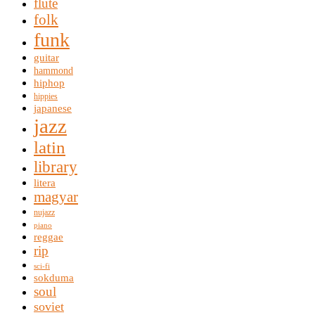
flute
folk
funk
guitar
hammond
hiphop
hippies
japanese
jazz
latin
library
litera
magyar
nujazz
piano
reggae
rip
sci-fi
sokduma
soul
soviet