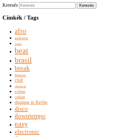
Keresés
Címkék / Tags
afro
ambient
asian
beat
brasil
break
bruton
chill
classical
crime
cuban
digging in Berlin
disco
downtempo
easy
electronic