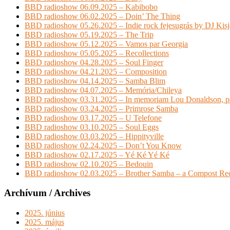
BBD radioshow 06.09.2025 – Kabibobo
BBD radioshow 06.02.2025 – Doin’ The Thing
BBD radioshow 05.26.2025 – Indie rock fejesugrás by DJ Kis
BBD radioshow 05.19.2025 – The Trip
BBD radioshow 05.12.2025 – Vamos par Georgia
BBD radioshow 05.05.2025 – Recollections
BBD radioshow 04.28.2025 – Soul Finger
BBD radioshow 04.21.2025 – Composition
BBD radioshow 04.14.2025 – Samba Blim
BBD radioshow 04.07.2025 – Memória/Chileya
BBD radioshow 03.31.2025 – In memoriam Lou Donaldson, pa
BBD radioshow 03.24.2025 – Primrose Samba
BBD radioshow 03.17.2025 – U Telefone
BBD radioshow 03.10.2025 – Soul Eggs
BBD radioshow 03.03.2025 – Hippityville
BBD radioshow 02.24.2025 – Don’t You Know
BBD radioshow 02.17.2025 – Yé Ké Yé Ké
BBD radioshow 02.10.2025 – Bedouin
BBD radioshow 02.03.2025 – Brother Samba – a Compost Rec
Archívum / Archives
2025. június
2025. május