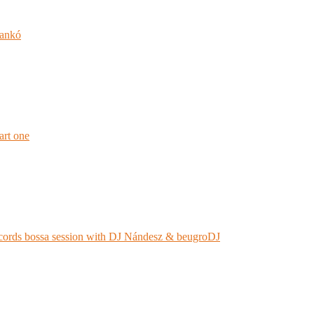
jankó
rt one
ords bossa session with DJ Nándesz & beugroDJ