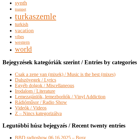
synth
trumpet
turkaszemle
turkish
vacation
vibes
western
world
Bejegyzések kategóriák szerint / Entries by categories
Csak a zene van (mixek) / Music is the best (mixes)
Dalszövegek / Lyrics
Egyéb dolgok / Miscellaneous
Irodalom / Literature
Lemezajánlók, lemezborítók / Vinyl Addiction
Rádióműsor / Radio Show
Videók / Videos
Z – Nincs kategorizálva
Legutóbbi húsz bejegyzés / Recent twenty entries
BBD radioshow 06.16.2025 – Busy