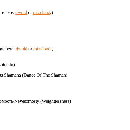
are here:
dwnld
or
mixcloud
.)
are here:
dwnld
or
mixcloud
.)
hine In)
ts Shamana (Dance Of The Shaman)
мость/Nevesomosty (Weightlessness)