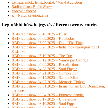
Lemezajánlók, lemezborítók / Vinyl Addiction
Rádióműsor / Radio Show
Videók / Videos
Z – Nincs kategorizálva
Legutóbbi húsz bejegyzés / Recent twenty entries
BBD radioshow 06.16.2025 – Busy
BBD radioshow 06.09.2025 – Kabibobo
BBD radioshow 06.02.2025 – Doin’ The Thing
BBD radioshow 05.26.2025 – Indie rock fejesugrás by DJ
Kisjankó
BBD radioshow 05.19.2025 – The Trip
BBD radioshow 05.12.2025 – Vamos par Georgia
BBD radioshow 05.05.2025 – Recollections
BBD radioshow 04.28.2025 – Soul Finger
BBD radioshow 04.21.2025 – Composition
BBD radioshow 04.14.2025 – Samba Blim
BBD radioshow 04.07.2025 – Memória/Chileya
BBD radioshow 03.31.2025 – In memoriam Lou Donaldson,
part one
BBD radioshow 03.24.2025 – Primrose Samba
BBD radioshow 03.17.2025 – U Telefone
BBD radioshow 03.10.2025 – Soul Eggs
BBD radioshow 03.03.2025 – Hippityville