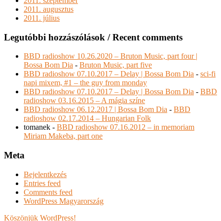
2011. szeptember
2011. augusztus
2011. július
Legutóbbi hozzászólások / Recent comments
BBD radioshow 10.26.2020 – Bruton Music, part four |
Bossa Bom Dia
-
Bruton Music, part five
BBD radioshow 07.10.2017 – Delay | Bossa Bom Dia
-
sci-fi
napi mixem, #1 – the guy from monday
BBD radioshow 07.10.2017 – Delay | Bossa Bom Dia
-
BBD
radioshow 03.16.2015 – A mágia színe
BBD radioshow 06.12.2017 | Bossa Bom Dia
-
BBD
radioshow 02.17.2014 – Hungarian Folk
tomanek
-
BBD radioshow 07.16.2012 – in memoriam
Miriam Makeba, part one
Meta
Bejelentkezés
Entries feed
Comments feed
WordPress Magyarország
Köszönjük WordPress!