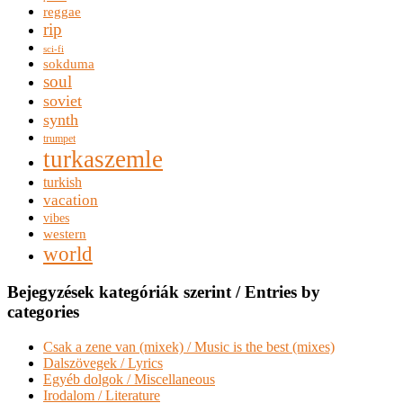
reggae
rip
sci-fi
sokduma
soul
soviet
synth
trumpet
turkaszemle
turkish
vacation
vibes
western
world
Bejegyzések kategóriák szerint / Entries by
categories
Csak a zene van (mixek) / Music is the best (mixes)
Dalszövegek / Lyrics
Egyéb dolgok / Miscellaneous
Irodalom / Literature