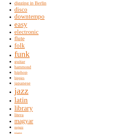
digging in Berlin
disco
downtempo
easy
electronic
flute
folk
funk
guitar
hammond
hiphop
hippies
japanese
jazz
latin
library
litera
magyar
nujazz
piano