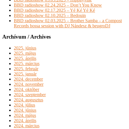
BBD radioshow 02.24.2025 – Don’t You Know
BBD radioshow 02.17.2025 – Yé Ké Yé Ké
BBD radioshow 02.10.2025 – Bedouin
BBD radioshow 02.03.2025 – Brother Samba – a Compost
Records bossa session with DJ Nándesz & beugroDJ
Archívum / Archives
2025. június
2025. május
2025. április
2025. március
2025. február
2025. január
2024. december
2024. november
2024. október
2024. szeptember
2024. augusztus
2024. július
2024. június
2024. május
2024. április
2024. március