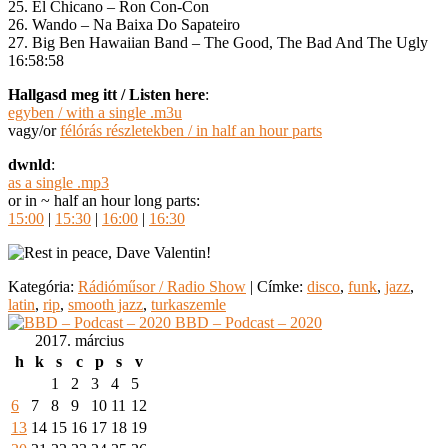
25. El Chicano – Ron Con-Con
26. Wando – Na Baixa Do Sapateiro
27. Big Ben Hawaiian Band – The Good, The Bad And The Ugly
16:58:58
Hallgasd meg itt / Listen here
:
egyben / with a single .m3u
vagy/or
félórás részletekben / in half an hour parts
dwnld
:
as a single .mp3
or in ~ half an hour long parts:
15:00
|
15:30
|
16:00
|
16:30
Kategória:
Rádióműsor / Radio Show
|
Címke:
disco
,
funk
,
jazz
,
latin
,
rip
,
smooth jazz
,
turkaszemle
BBD – Podcast – 2020
2017. március
h
k
s
c
p
s
v
1
2
3
4
5
6
7
8
9
10
11
12
13
14
15
16
17
18
19