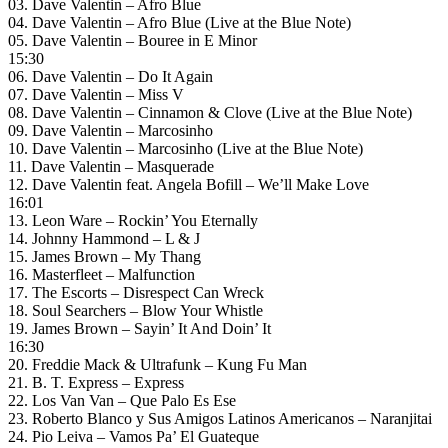
03. Dave Valentin – Afro Blue
04. Dave Valentin – Afro Blue (Live at the Blue Note)
05. Dave Valentin – Bouree in E Minor
15:30
06. Dave Valentin – Do It Again
07. Dave Valentin – Miss V
08. Dave Valentin – Cinnamon & Clove (Live at the Blue Note)
09. Dave Valentin – Marcosinho
10. Dave Valentin – Marcosinho (Live at the Blue Note)
11. Dave Valentin – Masquerade
12. Dave Valentin feat. Angela Bofill – We’ll Make Love
16:01
13. Leon Ware – Rockin’ You Eternally
14. Johnny Hammond – L & J
15. James Brown – My Thang
16. Masterfleet – Malfunction
17. The Escorts – Disrespect Can Wreck
18. Soul Searchers – Blow Your Whistle
19. James Brown – Sayin’ It And Doin’ It
16:30
20. Freddie Mack & Ultrafunk – Kung Fu Man
21. B. T. Express – Express
22. Los Van Van – Que Palo Es Ese
23. Roberto Blanco y Sus Amigos Latinos Americanos – Naranjitai
24. Pio Leiva – Vamos Pa’ El Guateque