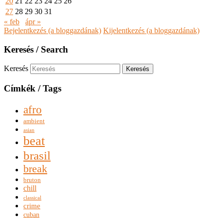
20
21
22
23
24
25
26
27
28
29
30
31
« feb
ápr »
Bejelentkezés (a bloggazdának)
Kijelentkezés (a bloggazdának)
Keresés / Search
Keresés
Címkék / Tags
afro
ambient
asian
beat
brasil
break
bruton
chill
classical
crime
cuban