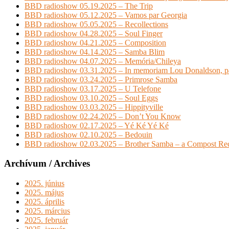
BBD radioshow 05.19.2025 – The Trip
BBD radioshow 05.12.2025 – Vamos par Georgia
BBD radioshow 05.05.2025 – Recollections
BBD radioshow 04.28.2025 – Soul Finger
BBD radioshow 04.21.2025 – Composition
BBD radioshow 04.14.2025 – Samba Blim
BBD radioshow 04.07.2025 – Memória/Chileya
BBD radioshow 03.31.2025 – In memoriam Lou Donaldson, pa
BBD radioshow 03.24.2025 – Primrose Samba
BBD radioshow 03.17.2025 – U Telefone
BBD radioshow 03.10.2025 – Soul Eggs
BBD radioshow 03.03.2025 – Hippityville
BBD radioshow 02.24.2025 – Don’t You Know
BBD radioshow 02.17.2025 – Yé Ké Yé Ké
BBD radioshow 02.10.2025 – Bedouin
BBD radioshow 02.03.2025 – Brother Samba – a Compost Rec
Archívum / Archives
2025. június
2025. május
2025. április
2025. március
2025. február