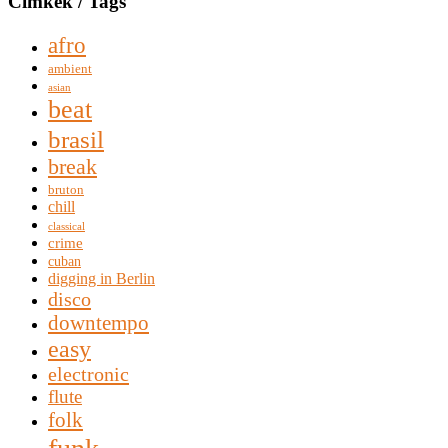
Címkék / Tags
afro
ambient
asian
beat
brasil
break
bruton
chill
classical
crime
cuban
digging in Berlin
disco
downtempo
easy
electronic
flute
folk