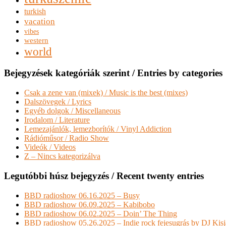
turkish
vacation
vibes
western
world
Bejegyzések kategóriák szerint / Entries by categories
Csak a zene van (mixek) / Music is the best (mixes)
Dalszövegek / Lyrics
Egyéb dolgok / Miscellaneous
Irodalom / Literature
Lemezajánlók, lemezborítók / Vinyl Addiction
Rádióműsor / Radio Show
Videók / Videos
Z – Nincs kategorizálva
Legutóbbi húsz bejegyzés / Recent twenty entries
BBD radioshow 06.16.2025 – Busy
BBD radioshow 06.09.2025 – Kabibobo
BBD radioshow 06.02.2025 – Doin’ The Thing
BBD radioshow 05.26.2025 – Indie rock fejesugrás by DJ Kis