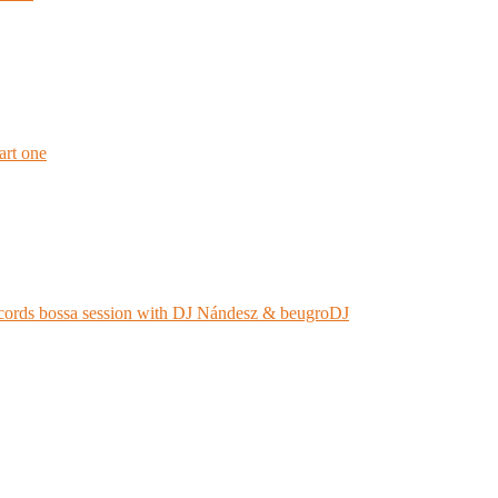
rt one
ords bossa session with DJ Nándesz & beugroDJ