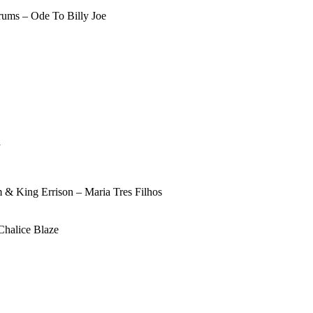
drums – Ode To Billy Joe
a
m & King Errison – Maria Tres Filhos
Chalice Blaze