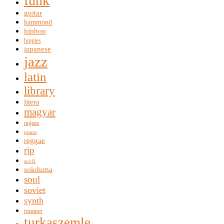
funk
guitar
hammond
hiphop
hippies
japanese
jazz
latin
library
litera
magyar
nujazz
piano
reggae
rip
sci-fi
sokduma
soul
soviet
synth
trumpet
turkaszemle