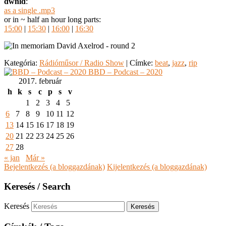
dwnld
:
as a single .mp3
or in ~ half an hour long parts:
15:00
|
15:30
|
16:00
|
16:30
Kategória:
Rádióműsor / Radio Show
|
Címke:
beat
,
jazz
,
rip
BBD – Podcast – 2020
2017. február
h
k
s
c
p
s
v
1
2
3
4
5
6
7
8
9
10
11
12
13
14
15
16
17
18
19
20
21
22
23
24
25
26
27
28
« jan
Már »
Bejelentkezés (a bloggazdának)
Kijelentkezés (a bloggazdának)
Keresés / Search
Keresés