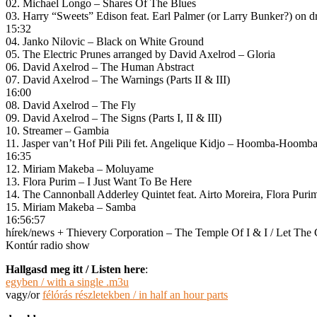
02. Michael Longo – Shares Of The Blues
03. Harry “Sweets” Edison feat. Earl Palmer (or Larry Bunker?) on 
15:32
04. Janko Nilovic – Black on White Ground
05. The Electric Prunes arranged by David Axelrod – Gloria
06. David Axelrod – The Human Abstract
07. David Axelrod – The Warnings (Parts II & III)
16:00
08. David Axelrod – The Fly
09. David Axelrod – The Signs (Parts I, II & III)
10. Streamer – Gambia
11. Jasper van’t Hof Pili Pili fet. Angelique Kidjo – Hoomba-Hoomb
16:35
12. Miriam Makeba – Moluyame
13. Flora Purim – I Just Want To Be Here
14. The Cannonball Adderley Quintet ‎feat. Airto Moreira, Flora Puri
15. Miriam Makeba – Samba
16:56:57
hírek/news + Thievery Corporation – The Temple Of I & I / Let The 
Kontúr radio show
Hallgasd meg itt / Listen here
:
egyben / with a single .m3u
vagy/or
félórás részletekben / in half an hour parts