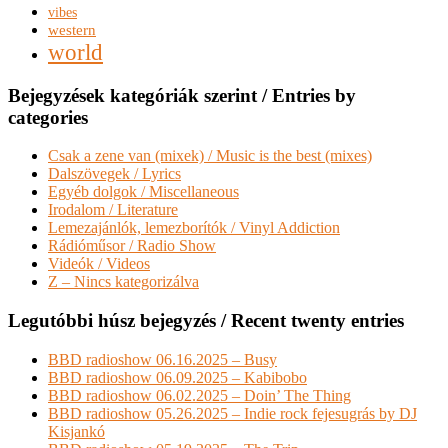
vibes
western
world
Bejegyzések kategóriák szerint / Entries by
categories
Csak a zene van (mixek) / Music is the best (mixes)
Dalszövegek / Lyrics
Egyéb dolgok / Miscellaneous
Irodalom / Literature
Lemezajánlók, lemezborítók / Vinyl Addiction
Rádióműsor / Radio Show
Videók / Videos
Z – Nincs kategorizálva
Legutóbbi húsz bejegyzés / Recent twenty entries
BBD radioshow 06.16.2025 – Busy
BBD radioshow 06.09.2025 – Kabibobo
BBD radioshow 06.02.2025 – Doin’ The Thing
BBD radioshow 05.26.2025 – Indie rock fejesugrás by DJ
Kisjankó