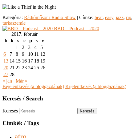
Kategória:
Rádióműsor / Radio Show
|
Címke:
beat
,
easy
,
jazz
,
rip
,
turkaszemle
BBD – Podcast – 2020
2017. február
h
k
s
c
p
s
v
1
2
3
4
5
6
7
8
9
10
11
12
13
14
15
16
17
18
19
20
21
22
23
24
25
26
27
28
« jan
Már »
Bejelentkezés (a bloggazdának)
Kijelentkezés (a bloggazdának)
Keresés / Search
Keresés
Címkék / Tags
afro