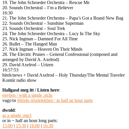
19. The John Schroeder Orchestra – Rescue Me
20. Sounds Orchestral – I’m a Believer
16:30
21. The John Schroeder Orchestra – Papa’s Got a Brand New Bag
22. Sounds Orchestral – Sunshine Superman
23. Sounds Orchestral – Soul Trek
24. The John Schroeder Orchestra – Lucy In The Sky
25. Nick Ingman – Damned For All Time
26. Bullet – The Hanged Man
27. Nick Ingman – Heaven On Their Minds
28. The Electric Prunes – General Confessional (composed and
arranged by David A. Axelrod)
29. David Axelrod – Urizen
16:57:53
hírek/news + David Axelrod – Holy Thursday/The Mental Traveler
Kontúr radio show
Hallgasd meg itt / Listen here
:
egyben / with a single .m3u
vagy/or
félórás részletekben / in half an hour parts
dwnld
:
as a single .mp3
or in ~ half an hour long parts:
15:00
|
15:30
|
16:00
|
16:30