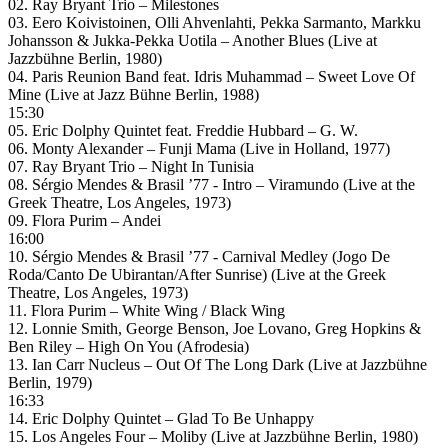
02. Ray Bryant Trio – Milestones
03. Eero Koivistoinen, Olli Ahvenlahti, Pekka Sarmanto, Markku
Johansson & Jukka-Pekka Uotila – Another Blues (Live at
Jazzbühne Berlin, 1980)
04. Paris Reunion Band feat. Idris Muhammad – Sweet Love Of
Mine (Live at Jazz Bühne Berlin, 1988)
15:30
05. Eric Dolphy Quintet feat. Freddie Hubbard – G. W.
06. Monty Alexander – Funji Mama (Live in Holland, 1977)
07. Ray Bryant Trio – Night In Tunisia
08. Sérgio Mendes & Brasil ’77 ‎- Intro – Viramundo (Live at the
Greek Theatre, Los Angeles, 1973)
09. Flora Purim – Andei
16:00
10. Sérgio Mendes & Brasil ’77 ‎- Carnival Medley (Jogo De
Roda/Canto De Ubirantan/After Sunrise) (Live at the Greek
Theatre, Los Angeles, 1973)
11. Flora Purim – White Wing / Black Wing
12. Lonnie Smith, George Benson, Joe Lovano, Greg Hopkins &
Ben Riley – High On You (Afrodesia)
13. Ian Carr Nucleus – Out Of The Long Dark (Live at Jazzbühne
Berlin, 1979)
16:33
14. Eric Dolphy Quintet – Glad To Be Unhappy
15. Los Angeles Four – Moliby (Live at Jazzbühne Berlin, 1980)