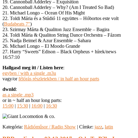
19. Cannonball Adderley – Exquisition
20. Cannonball Adderley – Why? (Am I Treated So Bad)
21. Michael Longo – Ocean Of His Might
22. Toldi Mária és a Stúdió 11 együttes – Hóbortos este volt
(
Budabeats 7″
)
23. Szirmay Márta & Qualiton Jazz Ensemble – Bagira
24. Toldi Mária & Qualiton String Dance Orchestra – Fázom
25. Nadja Beimel & Azur Ensemble – Sahara
26. Michael Longo – El Moodo Grande
27. Harry “Sweets” Edison – Black Orpheus + hírek/news
16:57:10
Hallgasd meg itt / Listen here
:
egyben / with a single .m3u
vagy/or
félórás részletekben / in half an hour parts
dwnld
:
as a single .mp3
or in ~ half an hour long parts:
15:00
|
15:30
|
16:00
|
16:30
Kategória:
Rádióműsor / Radio Show
|
Címke:
jazz
,
latin