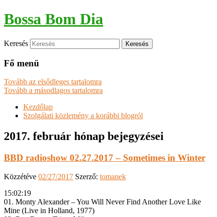
Bossa Bom Dia
Keresés
Fő menü
Tovább az elsődleges tartalomra
Tovább a másodlagos tartalomra
Kezdőlap
Szolgálati közlemény a korábbi blogról
2017. február
hónap bejegyzései
BBD radioshow 02.27.2017 – Sometimes in Winter
Közzétéve
02/27/2017
Szerző:
tomanek
15:02:19
01. Monty Alexander – You Will Never Find Another Love Like
Mine (Live in Holland, 1977)