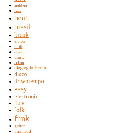
ambient
asian
beat
brasil
break
bruton
chill
classical
crime
cuban
digging in Berlin
disco
downtempo
easy
electronic
flute
folk
funk
guitar
hammond