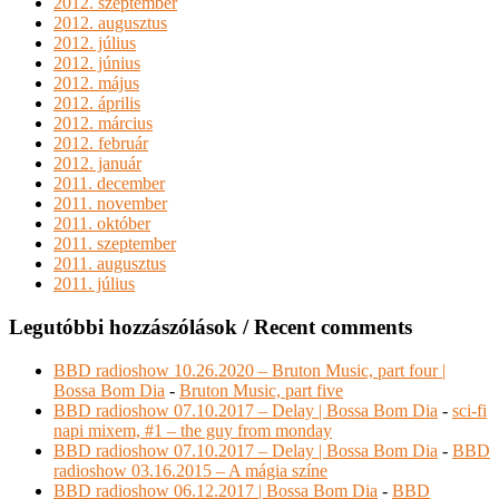
2012. szeptember
2012. augusztus
2012. július
2012. június
2012. május
2012. április
2012. március
2012. február
2012. január
2011. december
2011. november
2011. október
2011. szeptember
2011. augusztus
2011. július
Legutóbbi hozzászólások / Recent comments
BBD radioshow 10.26.2020 – Bruton Music, part four |
Bossa Bom Dia
-
Bruton Music, part five
BBD radioshow 07.10.2017 – Delay | Bossa Bom Dia
-
sci-fi
napi mixem, #1 – the guy from monday
BBD radioshow 07.10.2017 – Delay | Bossa Bom Dia
-
BBD
radioshow 03.16.2015 – A mágia színe
BBD radioshow 06.12.2017 | Bossa Bom Dia
-
BBD