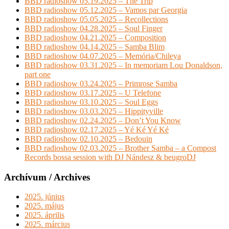
BBD radioshow 05.19.2025 – The Trip
BBD radioshow 05.12.2025 – Vamos par Georgia
BBD radioshow 05.05.2025 – Recollections
BBD radioshow 04.28.2025 – Soul Finger
BBD radioshow 04.21.2025 – Composition
BBD radioshow 04.14.2025 – Samba Blim
BBD radioshow 04.07.2025 – Memória/Chileya
BBD radioshow 03.31.2025 – In memoriam Lou Donaldson,
part one
BBD radioshow 03.24.2025 – Primrose Samba
BBD radioshow 03.17.2025 – U Telefone
BBD radioshow 03.10.2025 – Soul Eggs
BBD radioshow 03.03.2025 – Hippityville
BBD radioshow 02.24.2025 – Don’t You Know
BBD radioshow 02.17.2025 – Yé Ké Yé Ké
BBD radioshow 02.10.2025 – Bedouin
BBD radioshow 02.03.2025 – Brother Samba – a Compost
Records bossa session with DJ Nándesz & beugroDJ
Archívum / Archives
2025. június
2025. május
2025. április
2025. március