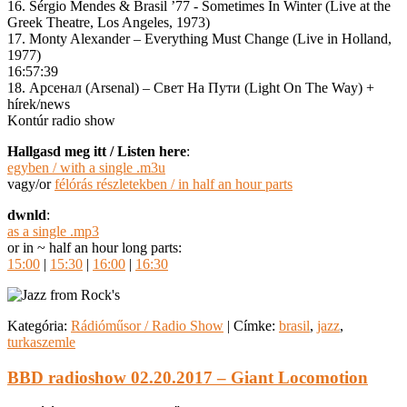
16. Sérgio Mendes & Brasil ’77 ‎- Sometimes In Winter (Live at the
Greek Theatre, Los Angeles, 1973)
17. Monty Alexander – Everything Must Change (Live in Holland,
1977)
16:57:39
18. Арсенал (Arsenal) – Свет На Пути (Light On The Way) +
hírek/news
Kontúr radio show
Hallgasd meg itt / Listen here
:
egyben / with a single .m3u
vagy/or
félórás részletekben / in half an hour parts
dwnld
:
as a single .mp3
or in ~ half an hour long parts:
15:00
|
15:30
|
16:00
|
16:30
Kategória:
Rádióműsor / Radio Show
|
Címke:
brasil
,
jazz
,
turkaszemle
BBD radioshow 02.20.2017 – Giant Locomotion