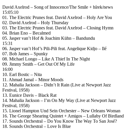
David Axelrod – Song of Innocence/The Smile + hírek/news
15:05:10
01. The Electric Prunes feat. David Axelrod – Holy Are You
02. David Axelrod – Holy Thursday
03. The Electric Prunes feat. David Axelrod – Closing Hymn
04. Brian Eno – Becalmed
05. Jasper van’t Hof & Joachim Kühn – Bandundu
15:31
06. Jasper van’t Hof’s Pili-Pili feat. Angelique Kidjo – Ilé
07. Bob James – Spunky
08. Michael Longo – Like A Thief In The Night
09. Jimmy Smith – Get Out Of My Life
16:00
10. Earl Bostic – Nita
11. Ahmad Jamal – Minor Moods
12. Mahalia Jackson – Didn’t It Rain (Live at Newport Jazz
Festival, 1958)
13. Eunice Davis – Black Rat
14. Mahalia Jackson – I’m On My Way (Live at Newport Jazz
Festival, 1958)
15. Lionel Hampton Und Sein Orchester – New Orleans Woman
16. The George Shearing Quintet + Amigos – Lullaby Of Birdland
17. Sounds Orchestral – Do You Know The Way To San José?
18. Sounds Orchestral – Love Is Blue