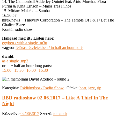
14. The Cannonball Adderley Quintet ‎feat. Airto Moreira, Flora
Purim & King Errison – Maria Tres Filhos
15. Miriam Makeba – Samba
16:56:57
hírek/news + Thievery Corporation – The Temple Of I & I / Let The
Chalice Blaze
Kontúr radio show
Hallgasd meg itt / Listen here
:
egyben / with a single .m3u
vagy/or
félórás részletekben / in half an hour parts
dwnld
:
as a single .mp3
or in ~ half an hour long parts:
15:00
|
15:30
|
16:00
|
16:30
Kategória:
Rádióműsor / Radio Show
|
Címke:
beat
,
jazz
,
rip
BBD radioshow 02.06.2017 – Like A Thief In The
Night
Közzétéve
02/06/2017
Szerző:
tomanek