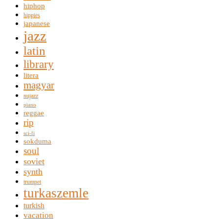
hiphop
hippies
japanese
jazz
latin
library
litera
magyar
nujazz
piano
reggae
rip
sci-fi
sokduma
soul
soviet
synth
trumpet
turkaszemle
turkish
vacation