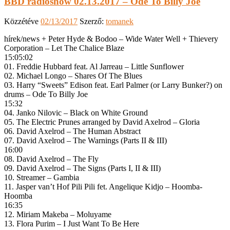
BBD radioshow 02.13.2017 – Ode To Billy Joe
Közzétéve
02/13/2017
Szerző:
tomanek
hírek/news + Peter Hyde & Bodoo – Wide Water Well + Thievery
Corporation – Let The Chalice Blaze
15:05:02
01. Freddie Hubbard feat. Al Jarreau – Little Sunflower
02. Michael Longo – Shares Of The Blues
03. Harry “Sweets” Edison feat. Earl Palmer (or Larry Bunker?) on
drums – Ode To Billy Joe
15:32
04. Janko Nilovic – Black on White Ground
05. The Electric Prunes arranged by David Axelrod – Gloria
06. David Axelrod – The Human Abstract
07. David Axelrod – The Warnings (Parts II & III)
16:00
08. David Axelrod – The Fly
09. David Axelrod – The Signs (Parts I, II & III)
10. Streamer – Gambia
11. Jasper van’t Hof Pili Pili fet. Angelique Kidjo – Hoomba-
Hoomba
16:35
12. Miriam Makeba – Moluyame
13. Flora Purim – I Just Want To Be Here