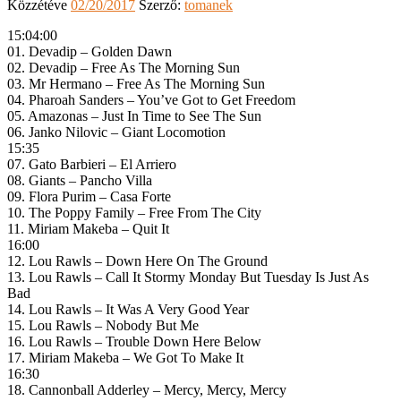
Közzétéve
02/20/2017
Szerző:
tomanek
15:04:00
01. Devadip – Golden Dawn
02. Devadip – Free As The Morning Sun
03. Mr Hermano – Free As The Morning Sun
04. Pharoah Sanders – You’ve Got to Get Freedom
05. Amazonas – Just In Time to See The Sun
06. Janko Nilovic – Giant Locomotion
15:35
07. Gato Barbieri – El Arriero
08. Giants – Pancho Villa
09. Flora Purim – Casa Forte
10. The Poppy Family – Free From The City
11. Miriam Makeba – Quit It
16:00
12. Lou Rawls – Down Here On The Ground
13. Lou Rawls – Call It Stormy Monday But Tuesday Is Just As
Bad
14. Lou Rawls – It Was A Very Good Year
15. Lou Rawls – Nobody But Me
16. Lou Rawls – Trouble Down Here Below
17. Miriam Makeba – We Got To Make It
16:30
18. Cannonball Adderley – Mercy, Mercy, Mercy