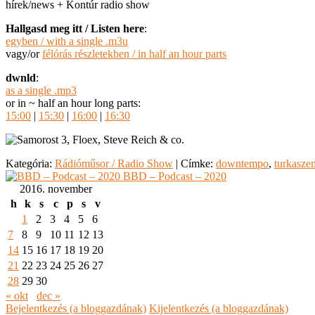
hírek/news + Kontúr radio show
Hallgasd meg itt / Listen here
:
egyben / with a single .m3u
vagy/or
félórás részletekben / in half an hour parts
dwnld
:
as a single .mp3
or in ~ half an hour long parts:
15:00
|
15:30
|
16:00
|
16:30
Kategória:
Rádióműsor / Radio Show
|
Címke:
downtempo
,
turkasze
BBD – Podcast – 2020
2016. november
h
k
s
c
p
s
v
1
2
3
4
5
6
7
8
9
10
11
12
13
14
15
16
17
18
19
20
21
22
23
24
25
26
27
28
29
30
« okt
dec »
Bejelentkezés (a bloggazdának)
Kijelentkezés (a bloggazdának)