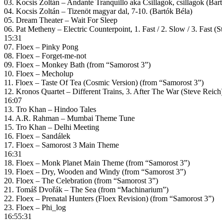
03. Kocsis Zoltán – Andante Tranquillo aka Csillagok, csillagok (Bar
04. Kocsis Zoltán – Tizenöt magyar dal, 7-10. (Bartók Béla)
05. Dream Theater – Wait For Sleep
06. Pat Metheny – Electric Counterpoint, 1. Fast / 2. Slow / 3. Fast (
15:31
07. Floex – Pinky Pong
08. Floex – Forget-me-not
09. Floex – Monkey Bath (from “Samorost 3”)
10. Floex – Mecholup
11. Floex – Taste Of Tea (Cosmic Version) (from “Samorost 3”)
12. Kronos Quartet – Different Trains, 3. After The War (Steve Reich
16:07
13. Tro Khan – Hindoo Tales
14. A.R. Rahman – Mumbai Theme Tune
15. Tro Khan – Delhi Meeting
16. Floex – Sandálek
17. Floex – Samorost 3 Main Theme
16:31
18. Floex – Monk Planet Main Theme (from “Samorost 3”)
19. Floex – Dry, Wooden and Windy (from “Samorost 3”)
20. Floex – The Celebration (from “Samorost 3”)
21. Tomáš Dvořák – The Sea (from “Machinarium”)
22. Floex – Prenatal Hunters (Floex Revision) (from “Samorost 3”)
23. Floex – Phi_log
16:55:31