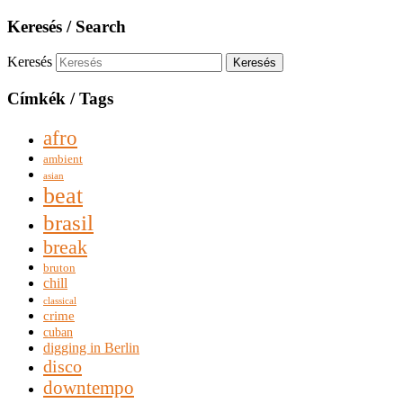
Keresés / Search
Keresés
Címkék / Tags
afro
ambient
asian
beat
brasil
break
bruton
chill
classical
crime
cuban
digging in Berlin
disco
downtempo