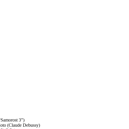
“Samorost 3”)
Moto (Claude Debussy)