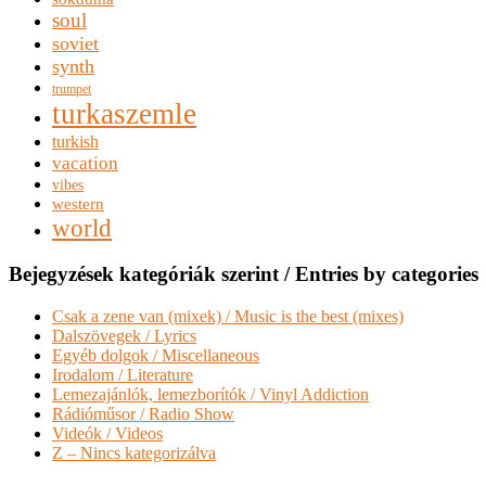
soul
soviet
synth
trumpet
turkaszemle
turkish
vacation
vibes
western
world
Bejegyzések kategóriák szerint / Entries by categories
Csak a zene van (mixek) / Music is the best (mixes)
Dalszövegek / Lyrics
Egyéb dolgok / Miscellaneous
Irodalom / Literature
Lemezajánlók, lemezborítók / Vinyl Addiction
Rádióműsor / Radio Show
Videók / Videos
Z – Nincs kategorizálva