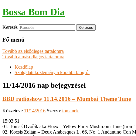
Bossa Bom Dia
Keresés
Fő menü
Tovább az elsődleges tartalomra
Tovább a másodlagos tartalomra
Kezdőlap
Szolgálati közlemény a korábbi blogról
11/14/2016
nap bejegyzései
BBD radioshow 11.14.2016 – Mumbai Theme Tune
Közzétéve
11/14/2016
Szerző:
tomanek
15:03:51
01. Tomáš Dvořák aka Floex – Yellow Furry Mushroom Tune (from 
02. Kocsis Zoltán – Deux Arabesques L. 66, No. 1 Andantino Con 