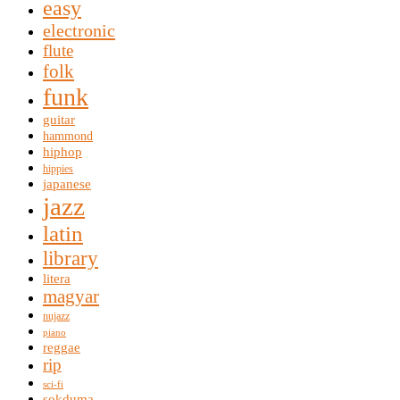
easy
electronic
flute
folk
funk
guitar
hammond
hiphop
hippies
japanese
jazz
latin
library
litera
magyar
nujazz
piano
reggae
rip
sci-fi
sokduma