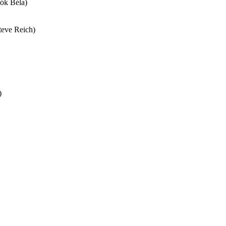
tók Béla)
Steve Reich)
)