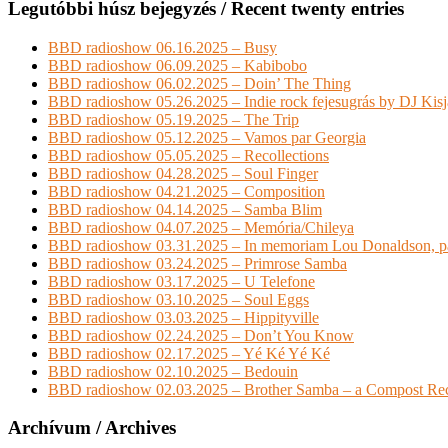
Legutóbbi húsz bejegyzés / Recent twenty entries
BBD radioshow 06.16.2025 – Busy
BBD radioshow 06.09.2025 – Kabibobo
BBD radioshow 06.02.2025 – Doin’ The Thing
BBD radioshow 05.26.2025 – Indie rock fejesugrás by DJ Kis
BBD radioshow 05.19.2025 – The Trip
BBD radioshow 05.12.2025 – Vamos par Georgia
BBD radioshow 05.05.2025 – Recollections
BBD radioshow 04.28.2025 – Soul Finger
BBD radioshow 04.21.2025 – Composition
BBD radioshow 04.14.2025 – Samba Blim
BBD radioshow 04.07.2025 – Memória/Chileya
BBD radioshow 03.31.2025 – In memoriam Lou Donaldson, pa
BBD radioshow 03.24.2025 – Primrose Samba
BBD radioshow 03.17.2025 – U Telefone
BBD radioshow 03.10.2025 – Soul Eggs
BBD radioshow 03.03.2025 – Hippityville
BBD radioshow 02.24.2025 – Don’t You Know
BBD radioshow 02.17.2025 – Yé Ké Yé Ké
BBD radioshow 02.10.2025 – Bedouin
BBD radioshow 02.03.2025 – Brother Samba – a Compost Rec
Archívum / Archives