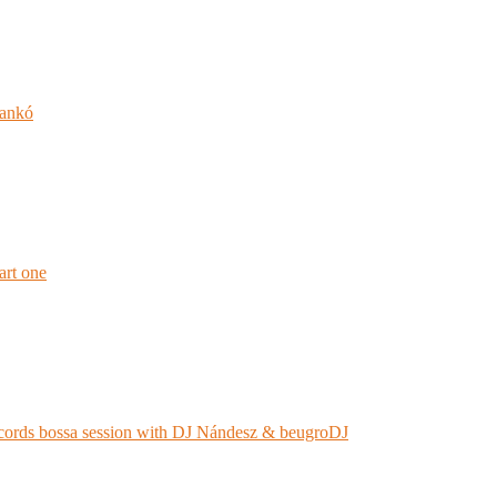
jankó
rt one
ords bossa session with DJ Nándesz & beugroDJ