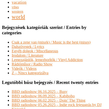
vacation
vibes
western
world
Bejegyzések kategóriák szerint / Entries by
categories
Csak a zene van (mixek) / Music is the best (mixes)
Dalszövegek / Lyrics
Egyéb dolgok / Miscellaneous
Irodalom / Literature
Lemezajánlók, lemezborítók / Vinyl Addiction
Rádióműsor / Radio Show
Videók / Videos
Z – Nincs kategorizálva
Legutóbbi húsz bejegyzés / Recent twenty entries
BBD radioshow 06.16.2025 – Busy
BBD radioshow 06.09.2025 – Kabibobo
BBD radioshow 06.02.2025 – Doin’ The Thing
BBD radioshow 05.26.2025 – Indie rock fejesugrás by DJ