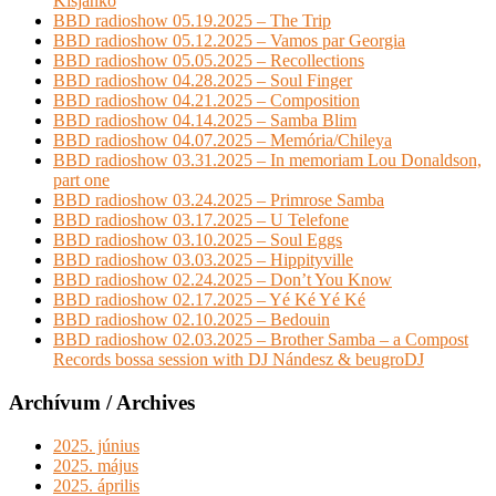
Kisjankó
BBD radioshow 05.19.2025 – The Trip
BBD radioshow 05.12.2025 – Vamos par Georgia
BBD radioshow 05.05.2025 – Recollections
BBD radioshow 04.28.2025 – Soul Finger
BBD radioshow 04.21.2025 – Composition
BBD radioshow 04.14.2025 – Samba Blim
BBD radioshow 04.07.2025 – Memória/Chileya
BBD radioshow 03.31.2025 – In memoriam Lou Donaldson,
part one
BBD radioshow 03.24.2025 – Primrose Samba
BBD radioshow 03.17.2025 – U Telefone
BBD radioshow 03.10.2025 – Soul Eggs
BBD radioshow 03.03.2025 – Hippityville
BBD radioshow 02.24.2025 – Don’t You Know
BBD radioshow 02.17.2025 – Yé Ké Yé Ké
BBD radioshow 02.10.2025 – Bedouin
BBD radioshow 02.03.2025 – Brother Samba – a Compost
Records bossa session with DJ Nándesz & beugroDJ
Archívum / Archives
2025. június
2025. május
2025. április