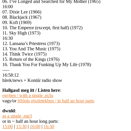
06. I’ve Longed and Searched for My Mother (1965)
16:00
07. Dixie Lee (1966)
08. Blackjack (1967)
09. Kofi (1969)
10. The Emperor (excerpt, first half) (1972)
11. Sky High (1973)
16:30
12. Lansana’s Priestress (1973)
13. You And The Music (1975)
14. Think Twice (1975)
15. Return of the Kings (1976)
16. Thank You For Funking Up My Life (1978)
—–
16:58:12
hírek/news + Kontúr radio show
Hallgasd meg itt / Listen here
:
egyben / with a single .m3u
vagy/or
félórás részletekben / in half an hour parts
dwnld
:
as a single .mp3
or in ~ half an hour long parts:
15:00
|
15:30
|
16:00
|
16:30