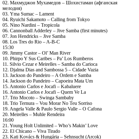
02. Махмуджон Мухамедов – Шохистаман (афганская
мелодия)
03. Yma Sumac – Lament
04. Ryuichi Sakamoto – Calling from Tokyo
05. Nino Nardini – Tropicola
06. Cannonball Adderley – Jive Samba (first minutes)
07. Jon Hendricks – Jive Samba
08. Los Tres do Rio – A-B-C
15:30
09. Jimmy Castor – Ol’ Man River
10. Phirpo Y Sus Caribes – Pa’ Los Rumberos
11. Silvio Cezar e Meirelles – Samba do Carioca
12. Djalma Dias and Sambossa 5 – Cidade Vazia
13. Jackson do Pandeiro – A Ordem e Samba
14. Jackson do Pandeiro – Capoeira Mata Um
15. Antonio Carlos e Jocafi – Kabaluere
16. Antonio Carlos e Jocafi – Quem Ve La
17. Trio Mocoto – Swinga Sambaby
18. Trio Ternura – Vou Morar No Teu Sorriso
19. Angela Valle & Paulo Sergio Valle – O Cafona
20. Meirelles – Muhle Rendeira
16:00
21. Young Holt Unlimited – Who’s Makin’ Love
22. El Chicano – Viva Tirado
23. Kati Kovács & Hungária – Sehnsucht (Arcok)