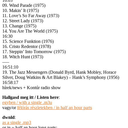
16:03
09. Wind Parade (1975)
10. Makin’ It (1975)
11. Love’s So Far Away (1973)
12. Street Lady (1973)
13. Change (1975)
14. You Are The World (1975)
16:30
15. Science Funktion (1976)
16. Cristo Redentor (1978)
17. Steppin’ Into Tomorrow (1975)
18. Witch Hunt (1973)
—–
16:51:10
19. The Jazz Messengers (Donald Byrd, Hank Mobley, Horace
Silver, Doug Watkins & Art Blakey) – Hank’s Symphony (1956)
16:58:17
hírek/news + Kontúr radio show
Hallgasd meg itt / Listen here
:
egyben / with a single .m3u
vagy/or
félórás részletekben / in half an hour parts
dwnld
:
as a single .mp3
or in ~ half an hour long parts: