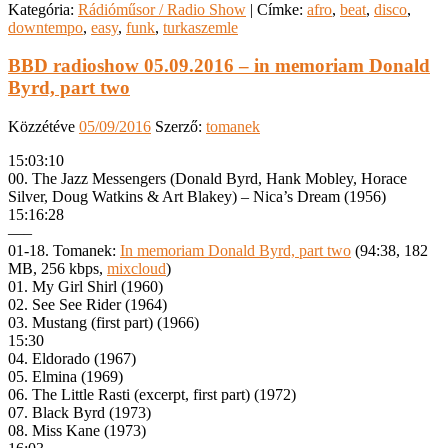
Kategória:
Rádióműsor / Radio Show
|
Címke:
afro
,
beat
,
disco
,
downtempo
,
easy
,
funk
,
turkaszemle
BBD radioshow 05.09.2016 – in memoriam Donald
Byrd, part two
Közzétéve
05/09/2016
Szerző:
tomanek
15:03:10
00. The Jazz Messengers (Donald Byrd, Hank Mobley, Horace
Silver, Doug Watkins & Art Blakey) – Nica’s Dream (1956)
15:16:28
—–
01-18. Tomanek:
In memoriam Donald Byrd, part two
(94:38, 182
MB, 256 kbps,
mixcloud
)
01. My Girl Shirl (1960)
02. See See Rider (1964)
03. Mustang (first part) (1966)
15:30
04. Eldorado (1967)
05. Elmina (1969)
06. The Little Rasti (excerpt, first part) (1972)
07. Black Byrd (1973)
08. Miss Kane (1973)