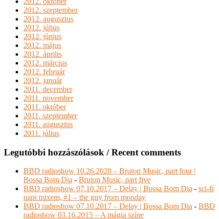
2012. október
2012. szeptember
2012. augusztus
2012. július
2012. június
2012. május
2012. április
2012. március
2012. február
2012. január
2011. december
2011. november
2011. október
2011. szeptember
2011. augusztus
2011. július
Legutóbbi hozzászólások / Recent comments
BBD radioshow 10.26.2020 – Bruton Music, part four |
Bossa Bom Dia
-
Bruton Music, part five
BBD radioshow 07.10.2017 – Delay | Bossa Bom Dia
-
sci-fi
napi mixem, #1 – the guy from monday
BBD radioshow 07.10.2017 – Delay | Bossa Bom Dia
-
BBD
radioshow 03.16.2015 – A mágia színe