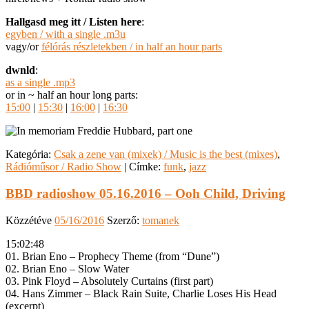
Hallgasd meg itt / Listen here
:
egyben / with a single .m3u
vagy/or
félórás részletekben / in half an hour parts
dwnld
:
as a single .mp3
or in ~ half an hour long parts:
15:00
|
15:30
|
16:00
|
16:30
Kategória:
Csak a zene van (mixek) / Music is the best (mixes)
,
Rádióműsor / Radio Show
|
Címke:
funk
,
jazz
BBD radioshow 05.16.2016 – Ooh Child, Driving
Közzétéve
05/16/2016
Szerző:
tomanek
15:02:48
01. Brian Eno – Prophecy Theme (from “Dune”)
02. Brian Eno – Slow Water
03. Pink Floyd – Absolutely Curtains (first part)
04. Hans Zimmer – Black Rain Suite, Charlie Loses His Head
(excerpt)