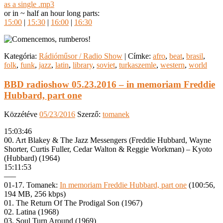
as a single .mp3
or in ~ half an hour long parts:
15:00
|
15:30
|
16:00
|
16:30
Kategória:
Rádióműsor / Radio Show
|
Címke:
afro
,
beat
,
brasil
,
folk
,
funk
,
jazz
,
latin
,
library
,
soviet
,
turkaszemle
,
western
,
world
BBD radioshow 05.23.2016 – in memoriam Freddie
Hubbard, part one
Közzétéve
05/23/2016
Szerző:
tomanek
15:03:46
00. Art Blakey & The Jazz Messengers (Freddie Hubbard, Wayne
Shorter, Curtis Fuller, Cedar Walton & Reggie Workman) – Kyoto
(Hubbard) (1964)
15:11:53
—–
01-17. Tomanek:
In memoriam Freddie Hubbard, part one
(100:56,
194 MB, 256 kbps)
01. The Return Of The Prodigal Son (1967)
02. Latina (1968)
03. Soul Turn Around (1969)