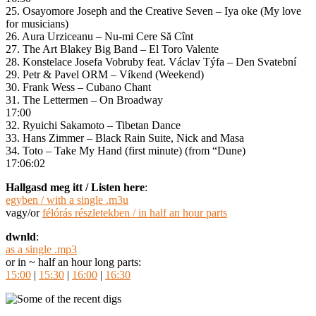
25. Osayomore Joseph and the Creative Seven – Iya oke (My love
for musicians)
26. Aura Urziceanu – Nu-mi Cere Să Cînt
27. The Art Blakey Big Band – El Toro Valente
28. Konstelace Josefa Vobruby feat. Václav Týfa – Den Svatební
29. Petr & Pavel ORM – Víkend (Weekend)
30. Frank Wess – Cubano Chant
31. The Lettermen – On Broadway
17:00
32. Ryuichi Sakamoto – Tibetan Dance
33. Hans Zimmer – Black Rain Suite, Nick and Masa
34. Toto – Take My Hand (first minute) (from “Dune)
17:06:02
Hallgasd meg itt / Listen here
:
egyben / with a single .m3u
vagy/or
félórás részletekben / in half an hour parts
dwnld
:
as a single .mp3
or in ~ half an hour long parts:
15:00
|
15:30
|
16:00
|
16:30