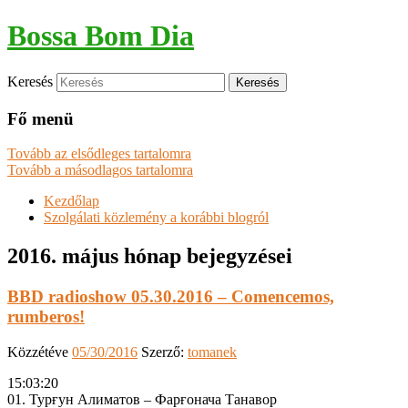
Bossa Bom Dia
Keresés
Fő menü
Tovább az elsődleges tartalomra
Tovább a másodlagos tartalomra
Kezdőlap
Szolgálati közlemény a korábbi blogról
2016. május
hónap bejegyzései
BBD radioshow 05.30.2016 – Comencemos,
rumberos!
Közzétéve
05/30/2016
Szerző:
tomanek
15:03:20
01. Турғун Алиматов – Фарғонача Танавор