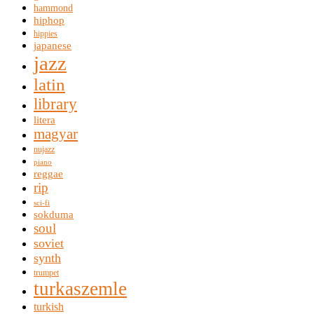
hammond
hiphop
hippies
japanese
jazz
latin
library
litera
magyar
nujazz
piano
reggae
rip
sci-fi
sokduma
soul
soviet
synth
trumpet
turkaszemle
turkish