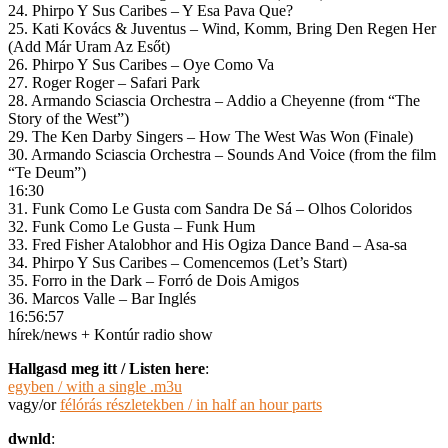
24. Phirpo Y Sus Caribes – Y Esa Pava Que?
25. Kati Kovács & Juventus – Wind, Komm, Bring Den Regen Her
(Add Már Uram Az Esőt)
26. Phirpo Y Sus Caribes – Oye Como Va
27. Roger Roger – Safari Park
28. Armando Sciascia Orchestra – Addio a Cheyenne (from “The
Story of the West”)
29. The Ken Darby Singers – How The West Was Won (Finale)
30. Armando Sciascia Orchestra – Sounds And Voice (from the film
“Te Deum”)
16:30
31. Funk Como Le Gusta com Sandra De Sá – Olhos Coloridos
32. Funk Como Le Gusta – Funk Hum
33. Fred Fisher Atalobhor and His Ogiza Dance Band – Asa-sa
34. Phirpo Y Sus Caribes – Comencemos (Let’s Start)
35. Forro in the Dark – Forró de Dois Amigos
36. Marcos Valle – Bar Inglés
16:56:57
hírek/news + Kontúr radio show
Hallgasd meg itt / Listen here
:
egyben / with a single .m3u
vagy/or
félórás részletekben / in half an hour parts
dwnld
: