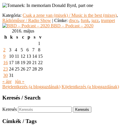
Kategória:
Csak a zene van (mixek) / Music is the best (mixes)
,
Rádióműsor / Radio Show
|
Címke:
disco
,
funk
,
jazz
,
trumpet
BBD – Podcast – 2020
2016. május
h
k
s
c
p
s
v
1
2
3
4
5
6
7
8
9
10
11
12
13
14
15
16
17
18
19
20
21
22
23
24
25
26
27
28
29
30
31
« ápr
jún »
Bejelentkezés (a bloggazdának)
Kijelentkezés (a bloggazdának)
Keresés / Search
Keresés
Címkék / Tags