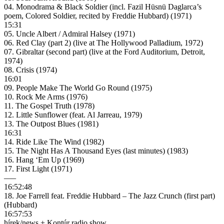
04. Monodrama & Black Soldier (incl. Fazil Hüsnü Daglarca’s
poem, Colored Soldier, recited by Freddie Hubbard) (1971)
15:31
05. Uncle Albert / Admiral Halsey (1971)
06. Red Clay (part 2) (live at The Hollywood Palladium, 1972)
07. Gibraltar (second part) (live at the Ford Auditorium, Detroit,
1974)
08. Crisis (1974)
16:01
09. People Make The World Go Round (1975)
10. Rock Me Arms (1976)
11. The Gospel Truth (1978)
12. Little Sunflower (feat. Al Jarreau, 1979)
13. The Outpost Blues (1981)
16:31
14. Ride Like The Wind (1982)
15. The Night Has A Thousand Eyes (last minutes) (1983)
16. Hang ‘Em Up (1969)
17. First Light (1971)
—–
16:52:48
18. Joe Farrell feat. Freddie Hubbard – The Jazz Crunch (first part)
(Hubbard)
16:57:53
hírek/news + Kontúr radio show