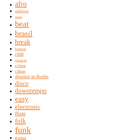
afro
ambient
asian
beat
brasil
break
bruton
chill
classical
crime
cuban
digging in Berlin
disco
downtempo
easy
electronic
flute
folk
funk
guitar