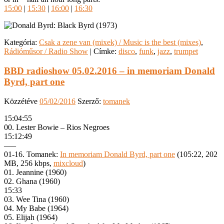
15:00
|
15:30
|
16:00
|
16:30
Kategória:
Csak a zene van (mixek) / Music is the best (mixes)
,
Rádióműsor / Radio Show
|
Címke:
disco
,
funk
,
jazz
,
trumpet
BBD radioshow 05.02.2016 – in memoriam Donald
Byrd, part one
Közzétéve
05/02/2016
Szerző:
tomanek
15:04:55
00. Lester Bowie – Rios Negroes
15:12:49
—–
01-16. Tomanek:
In memoriam Donald Byrd, part one
(105:22, 202
MB, 256 kbps,
mixcloud
)
01. Jeannine (1960)
02. Ghana (1960)
15:33
03. Wee Tina (1960)
04. My Babe (1964)
05. Elijah (1964)