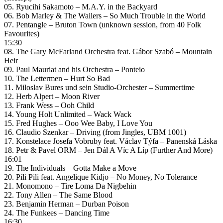
05. Ryucihi Sakamoto – M.A.Y. in the Backyard
06. Bob Marley & The Wailers – So Much Trouble in the World
07. Pentangle – Bruton Town (unknown session, from 40 Folk
Favourites)
15:30
08. The Gary McFarland Orchestra feat. Gábor Szabó – Mountain
Heir
09. Paul Mauriat and his Orchestra – Ponteio
10. The Lettermen – Hurt So Bad
11. Miloslav Bures und sein Studio-Orchester – Summertime
12. Herb Alpert – Moon River
13. Frank Wess – Ooh Child
14. Young Holt Unlimited – Wack Wack
15. Fred Hughes – Ooo Wee Baby, I Love You
16. Claudio Szenkar – Driving (from Jingles, UBM 1001)
17. Konstelace Josefa Vobruby feat. Václav Týfa – Panenská Láska
18. Petr & Pavel ORM – Jen Dál A Víc A Líp (Further And More)
16:01
19. The Individuals – Gotta Make a Move
20. Pili Pili feat. Angelique Kidjo – No Money, No Tolerance
21. Monomono – Tire Loma Da Nigbehin
22. Tony Allen – The Same Blood
23. Benjamin Herman – Durban Poison
24. The Funkees – Dancing Time
16:30