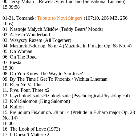
00. Jerzy Milian – Rewelacyjny Luciano (Sensational Luciano)
15:09:58
—–
01-31. Tomanek:
Tribute to Novi Singers
(107:10, 206 MB, 256
kbps)
01. Nastroje Malych Misiów (Teddy Bears’ Moods)
02. Alice in Wonderland
03. Wszyscy Razem (All Together)
04. Mazurek F-dur op. 68 nr 4 (Mazurka in F major Op. 68 No. 4)
05. Oh Woman
06. On The Road
07. Fiesta
15:30
08. Do You Know The Way to San Jose?
09. By The Time I Get To Phoenix / Wichita Lineman
10. Rien Ne Va Plus
11. Five, Four, Three x2
12. Psychologicznie-Fizjologicznie (Psychological-Physiological)
13. Król Salomon (King Salomon)
14. Kulfon
15. Preludium Fis.dur op. 28 nr 14 (Prelude in F sharp major Op. 28
No. 14)
16:00
16. The Look of Love (1973)
17. It Doesn’t Matter x2