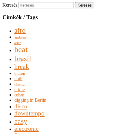
Keresés
Címkék / Tags
afro
ambient
asian
beat
brasil
break
bruton
chill
classical
crime
cuban
digging in Berlin
disco
downtempo
easy
electronic