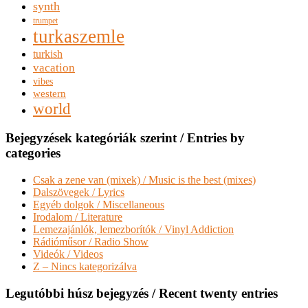
synth
trumpet
turkaszemle
turkish
vacation
vibes
western
world
Bejegyzések kategóriák szerint / Entries by
categories
Csak a zene van (mixek) / Music is the best (mixes)
Dalszövegek / Lyrics
Egyéb dolgok / Miscellaneous
Irodalom / Literature
Lemezajánlók, lemezborítók / Vinyl Addiction
Rádióműsor / Radio Show
Videók / Videos
Z – Nincs kategorizálva
Legutóbbi húsz bejegyzés / Recent twenty entries