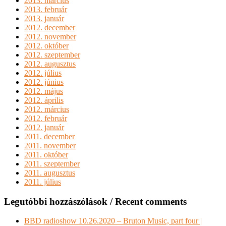
2013. március
2013. február
2013. január
2012. december
2012. november
2012. október
2012. szeptember
2012. augusztus
2012. július
2012. június
2012. május
2012. április
2012. március
2012. február
2012. január
2011. december
2011. november
2011. október
2011. szeptember
2011. augusztus
2011. július
Legutóbbi hozzászólások / Recent comments
BBD radioshow 10.26.2020 – Bruton Music, part four |