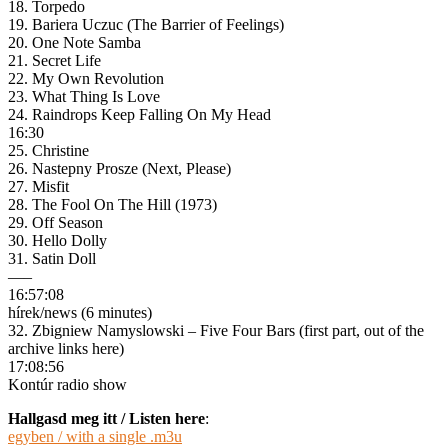
18. Torpedo
19. Bariera Uczuc (The Barrier of Feelings)
20. One Note Samba
21. Secret Life
22. My Own Revolution
23. What Thing Is Love
24. Raindrops Keep Falling On My Head
16:30
25. Christine
26. Nastepny Prosze (Next, Please)
27. Misfit
28. The Fool On The Hill (1973)
29. Off Season
30. Hello Dolly
31. Satin Doll
—–
16:57:08
hírek/news (6 minutes)
32. Zbigniew Namyslowski – Five Four Bars (first part, out of the
archive links here)
17:08:56
Kontúr radio show
Hallgasd meg itt / Listen here
:
egyben / with a single .m3u