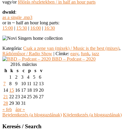
vagy/or
félórás részletekben / in half an hour parts
dwnld
:
as a single .mp3
or in ~ half an hour long parts:
15:00
|
15:30
|
16:00
|
16:30
Kategória:
Csak a zene van (mixek) / Music is the best (mixes)
,
Rádióműsor / Radio Show
|
Címke:
easy
,
funk
,
jazz
BBD – Podcast – 2020
2016. március
h
k
s
c
p
s
v
1
2
3
4
5
6
7
8
9
10
11
12
13
14
15
16
17
18
19
20
21
22
23
24
25
26
27
28
29
30
31
« feb
ápr »
Bejelentkezés (a bloggazdának)
Kijelentkezés (a bloggazdának)
Keresés / Search