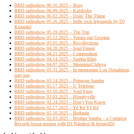
BBD radioshow 06.16.2025 – Busy
BBD radioshow 06.09.2025 – Kabibobo
BBD radioshow 06.02.2025 – Doin’ The Thing
BBD radioshow 05.26.2025 – Indie rock fejesugrás by DJ
Kisjankó
BBD radioshow 05.19.2025 – The Trip
BBD radioshow 05.12.2025 – Vamos par Georgia
BBD radioshow 05.05.2025 – Recollections
BBD radioshow 04.28.2025 – Soul Finger
BBD radioshow 04.21.2025 – Composition
BBD radioshow 04.14.2025 – Samba Blim
BBD radioshow 04.07.2025 – Memória/Chileya
BBD radioshow 03.31.2025 – In memoriam Lou Donaldson,
part one
BBD radioshow 03.24.2025 – Primrose Samba
BBD radioshow 03.17.2025 – U Telefone
BBD radioshow 03.10.2025 – Soul Eggs
BBD radioshow 03.03.2025 – Hippityville
BBD radioshow 02.24.2025 – Don’t You Know
BBD radioshow 02.17.2025 – Yé Ké Yé Ké
BBD radioshow 02.10.2025 – Bedouin
BBD radioshow 02.03.2025 – Brother Samba – a Compost
Records bossa session with DJ Nándesz & beugroDJ