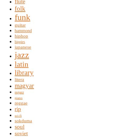
flute
folk
funk
guitar
hammond
hiphop
hippies
japanese
jazz
latin
library
litera
magyar
nujazz
piano
reggae
rip
sci-fi
sokduma
soul
soviet