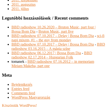
2011. szeptember
2011. augusztus
2011. július
Legutóbbi hozzászólások / Recent comments
BBD radioshow 10.26.2020 – Bruton Music, part four |
Bossa Bom Dia
-
Bruton Music, part five
BBD radioshow 07.10.2017 – Delay | Bossa Bom Dia
-
sci-fi
napi mixem, #1 – the guy from monday
BBD radioshow 07.10.2017 – Delay | Bossa Bom Dia
-
BBD
radioshow 03.16.2015 – A mágia színe
BBD radioshow 06.12.2017 | Bossa Bom Dia
-
BBD
radioshow 02.17.2014 – Hungarian Folk
tomanek
-
BBD radioshow 07.16.2012 – in memoriam
Miriam Makeba, part one
Meta
Bejelentkezés
Entries feed
Comments feed
WordPress Magyarország
Köszönjük WordPress!