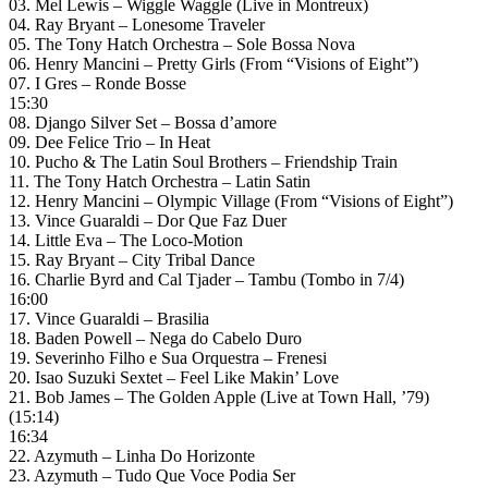
03. Mel Lewis – Wiggle Waggle (Live in Montreux)
04. Ray Bryant – Lonesome Traveler
05. The Tony Hatch Orchestra – Sole Bossa Nova
06. Henry Mancini – Pretty Girls (From “Visions of Eight”)
07. I Gres – Ronde Bosse
15:30
08. Django Silver Set – Bossa d’amore
09. Dee Felice Trio – In Heat
10. Pucho & The Latin Soul Brothers – Friendship Train
11. The Tony Hatch Orchestra – Latin Satin
12. Henry Mancini – Olympic Village (From “Visions of Eight”)
13. Vince Guaraldi – Dor Que Faz Duer
14. Little Eva – The Loco-Motion
15. Ray Bryant – City Tribal Dance
16. Charlie Byrd and Cal Tjader – Tambu (Tombo in 7/4)
16:00
17. Vince Guaraldi – Brasilia
18. Baden Powell – Nega do Cabelo Duro
19. Severinho Filho e Sua Orquestra – Frenesi
20. Isao Suzuki Sextet – Feel Like Makin’ Love
21. Bob James – The Golden Apple (Live at Town Hall, ’79)
(15:14)
16:34
22. Azymuth – Linha Do Horizonte
23. Azymuth – Tudo Que Voce Podia Ser