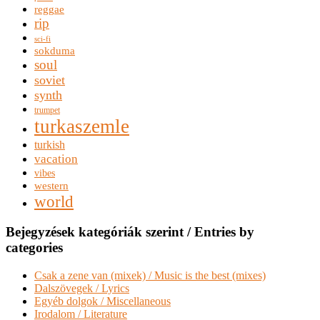
reggae
rip
sci-fi
sokduma
soul
soviet
synth
trumpet
turkaszemle
turkish
vacation
vibes
western
world
Bejegyzések kategóriák szerint / Entries by
categories
Csak a zene van (mixek) / Music is the best (mixes)
Dalszövegek / Lyrics
Egyéb dolgok / Miscellaneous
Irodalom / Literature