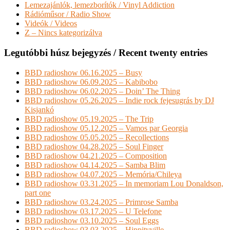
Lemezajánlók, lemezborítók / Vinyl Addiction
Rádióműsor / Radio Show
Videók / Videos
Z – Nincs kategorizálva
Legutóbbi húsz bejegyzés / Recent twenty entries
BBD radioshow 06.16.2025 – Busy
BBD radioshow 06.09.2025 – Kabibobo
BBD radioshow 06.02.2025 – Doin’ The Thing
BBD radioshow 05.26.2025 – Indie rock fejesugrás by DJ
Kisjankó
BBD radioshow 05.19.2025 – The Trip
BBD radioshow 05.12.2025 – Vamos par Georgia
BBD radioshow 05.05.2025 – Recollections
BBD radioshow 04.28.2025 – Soul Finger
BBD radioshow 04.21.2025 – Composition
BBD radioshow 04.14.2025 – Samba Blim
BBD radioshow 04.07.2025 – Memória/Chileya
BBD radioshow 03.31.2025 – In memoriam Lou Donaldson,
part one
BBD radioshow 03.24.2025 – Primrose Samba
BBD radioshow 03.17.2025 – U Telefone
BBD radioshow 03.10.2025 – Soul Eggs
BBD radioshow 03.03.2025 – Hippityville