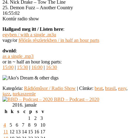
24. Nick Drake – Tow The Line
25. Demon Fuzz – Another Country
16:55:02
Kontúr radio show
Hallgasd meg itt / Listen here
:
egyben / with a single .m3u
vagy/or
félórás részletekben / in half an hour parts
dwnld
:
as a single .mp3
or in ~ half an hour long parts:
15:00
|
15:30
|
16:00
|
16:30
Kategória:
Rádióműsor / Radio Show
|
Címke:
beat
,
brasil
,
easy
,
jazz
,
turkaszemle
BBD – Podcast – 2020
2016. január
h
k
s
c
p
s
v
1
2
3
4
5
6
7
8
9
10
11
12
13
14
15
16
17