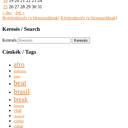
18
19
20
21
22
23
24
25
26
27
28
29
30
31
« dec
feb »
Bejelentkezés (a bloggazdának)
Kijelentkezés (a bloggazdának)
Keresés / Search
Keresés
Címkék / Tags
afro
ambient
asian
beat
brasil
break
bruton
chill
classical
crime
cuban