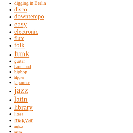
digging in Berlin
disco
downtempo
easy
electronic
flute
folk
funk
guitar
hammond
hiphop
hippies
japanese
jazz
latin
library
litera
magyar
nujazz
piano