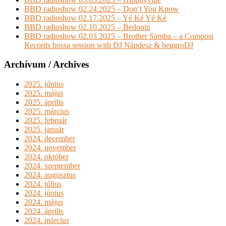
BBD radioshow 02.24.2025 – Don’t You Know
BBD radioshow 02.17.2025 – Yé Ké Yé Ké
BBD radioshow 02.10.2025 – Bedouin
BBD radioshow 02.03.2025 – Brother Samba – a Compost
Records bossa session with DJ Nándesz & beugroDJ
Archívum / Archives
2025. június
2025. május
2025. április
2025. március
2025. február
2025. január
2024. december
2024. november
2024. október
2024. szeptember
2024. augusztus
2024. július
2024. június
2024. május
2024. április
2024. március