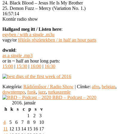
24. Black Blood – Jesus He Is My Brother
25. Demon Fuzz – Mercy (Variation No. 1.)
16:57:14
Kontúr radio show
Hallgasd meg itt / Listen here
:
egyben / with a single .m3u
vagy/or
félórás részletekben / in half an hour parts
dwnld
:
as a single .mp3
or in ~ half an hour long parts:
15:00
|
15:30
|
16:00
|
16:30
Kategória:
Rádióműsor / Radio Show
|
Címke:
afro
,
belgian
,
downtempo
,
funk
,
jazz
,
turkaszemle
BBD – Podcast – 2020
2016. január
h
k
s
c
p
s
v
1
2
3
4
5
6
7
8
9
10
11
12
13
14
15
16
17