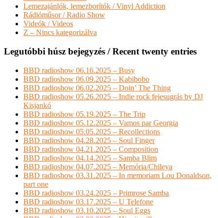
Lemezajánlók, lemezborítók / Vinyl Addiction
Rádióműsor / Radio Show
Videók / Videos
Z – Nincs kategorizálva
Legutóbbi húsz bejegyzés / Recent twenty entries
BBD radioshow 06.16.2025 – Busy
BBD radioshow 06.09.2025 – Kabibobo
BBD radioshow 06.02.2025 – Doin’ The Thing
BBD radioshow 05.26.2025 – Indie rock fejesugrás by DJ
Kisjankó
BBD radioshow 05.19.2025 – The Trip
BBD radioshow 05.12.2025 – Vamos par Georgia
BBD radioshow 05.05.2025 – Recollections
BBD radioshow 04.28.2025 – Soul Finger
BBD radioshow 04.21.2025 – Composition
BBD radioshow 04.14.2025 – Samba Blim
BBD radioshow 04.07.2025 – Memória/Chileya
BBD radioshow 03.31.2025 – In memoriam Lou Donaldson,
part one
BBD radioshow 03.24.2025 – Primrose Samba
BBD radioshow 03.17.2025 – U Telefone
BBD radioshow 03.10.2025 – Soul Eggs