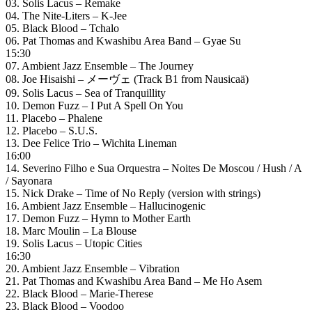
03. Solis Lacus – Remake
04. The Nite-Liters – K-Jee
05. Black Blood – Tchalo
06. Pat Thomas and Kwashibu Area Band – Gyae Su
15:30
07. Ambient Jazz Ensemble – The Journey
08. Joe Hisaishi – メーヴェ (Track B1 from Nausicaä)
09. Solis Lacus – Sea of Tranquillity
10. Demon Fuzz – I Put A Spell On You
11. Placebo – Phalene
12. Placebo – S.U.S.
13. Dee Felice Trio – Wichita Lineman
16:00
14. Severino Filho e Sua Orquestra – Noites De Moscou / Hush / A
/ Sayonara
15. Nick Drake – Time of No Reply (version with strings)
16. Ambient Jazz Ensemble – Hallucinogenic
17. Demon Fuzz – Hymn to Mother Earth
18. Marc Moulin – La Blouse
19. Solis Lacus – Utopic Cities
16:30
20. Ambient Jazz Ensemble – Vibration
21. Pat Thomas and Kwashibu Area Band – Me Ho Asem
22. Black Blood – Marie-Therese
23. Black Blood – Voodoo