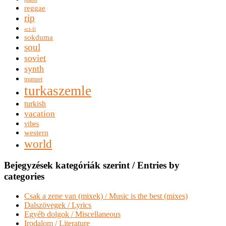
reggae
rip
sci-fi
sokduma
soul
soviet
synth
trumpet
turkaszemle
turkish
vacation
vibes
western
world
Bejegyzések kategóriák szerint / Entries by
categories
Csak a zene van (mixek) / Music is the best (mixes)
Dalszövegek / Lyrics
Egyéb dolgok / Miscellaneous
Irodalom / Literature