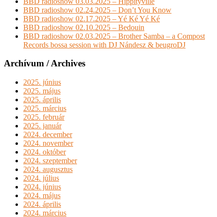
BBD radioshow 03.03.2025 – Hippityville
BBD radioshow 02.24.2025 – Don’t You Know
BBD radioshow 02.17.2025 – Yé Ké Yé Ké
BBD radioshow 02.10.2025 – Bedouin
BBD radioshow 02.03.2025 – Brother Samba – a Compost
Records bossa session with DJ Nándesz & beugroDJ
Archívum / Archives
2025. június
2025. május
2025. április
2025. március
2025. február
2025. január
2024. december
2024. november
2024. október
2024. szeptember
2024. augusztus
2024. július
2024. június
2024. május
2024. április
2024. március