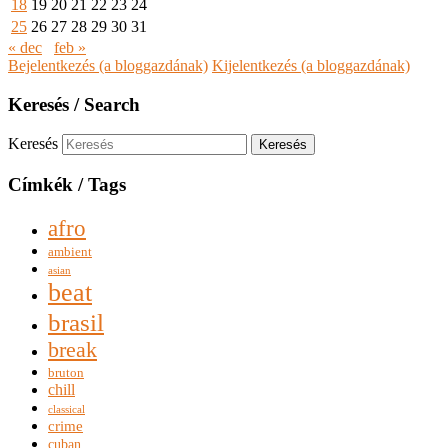
18
19
20
21
22
23
24
25
26
27
28
29
30
31
« dec
feb »
Bejelentkezés (a bloggazdának)
Kijelentkezés (a bloggazdának)
Keresés / Search
Keresés
Címkék / Tags
afro
ambient
asian
beat
brasil
break
bruton
chill
classical
crime
cuban