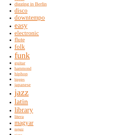
digging in Berlin
disco
downtempo
easy
electronic
flute
folk
funk
guitar
hammond
hiphop
hippies
japanese
jazz
latin
library
litera
magyar
nujazz
piano