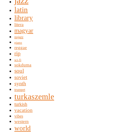
jazz
latin
library
litera
magyar
nujazz
piano
reggae
rip
sci-fi
sokduma
soul
soviet
synth
trumpet
turkaszemle
turkish
vacation
vibes
western
world