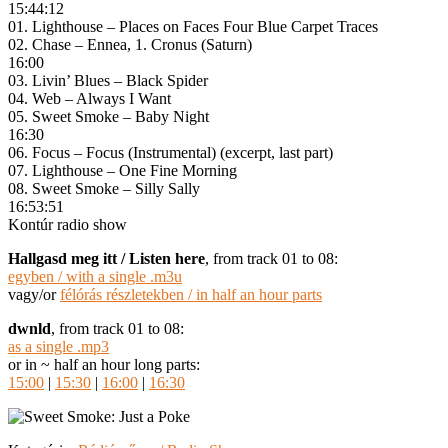
15:44:12
01. Lighthouse – Places on Faces Four Blue Carpet Traces
02. Chase – Ennea, 1. Cronus (Saturn)
16:00
03. Livin’ Blues – Black Spider
04. Web – Always I Want
05. Sweet Smoke – Baby Night
16:30
06. Focus – Focus (Instrumental) (excerpt, last part)
07. Lighthouse – One Fine Morning
08. Sweet Smoke – Silly Sally
16:53:51
Kontúr radio show
Hallgasd meg itt / Listen here
, from track 01 to 08:
egyben / with a single .m3u
vagy/or
félórás részletekben / in half an hour parts
dwnld
, from track 01 to 08:
as a single .mp3
or in ~ half an hour long parts:
15:00
|
15:30
|
16:00
|
16:30