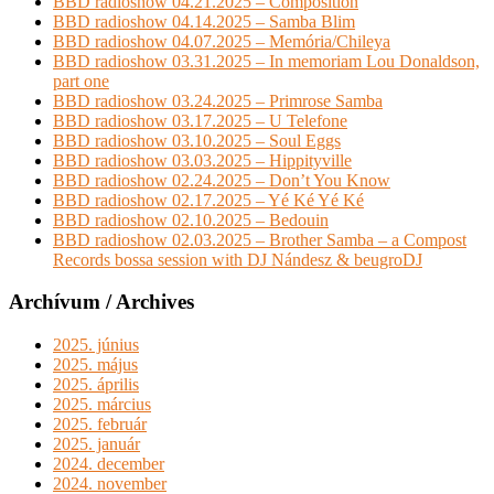
BBD radioshow 04.21.2025 – Composition
BBD radioshow 04.14.2025 – Samba Blim
BBD radioshow 04.07.2025 – Memória/Chileya
BBD radioshow 03.31.2025 – In memoriam Lou Donaldson,
part one
BBD radioshow 03.24.2025 – Primrose Samba
BBD radioshow 03.17.2025 – U Telefone
BBD radioshow 03.10.2025 – Soul Eggs
BBD radioshow 03.03.2025 – Hippityville
BBD radioshow 02.24.2025 – Don’t You Know
BBD radioshow 02.17.2025 – Yé Ké Yé Ké
BBD radioshow 02.10.2025 – Bedouin
BBD radioshow 02.03.2025 – Brother Samba – a Compost
Records bossa session with DJ Nándesz & beugroDJ
Archívum / Archives
2025. június
2025. május
2025. április
2025. március
2025. február
2025. január
2024. december
2024. november