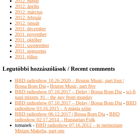
2012. május
2012. április
2012. március
2012. február
2012. január
2011. december
2011. november
2011. október
2011. szeptember
2011. augusztus
2011. július
Legutóbbi hozzászólások / Recent comments
BBD radioshow 10.26.2020 – Bruton Music, part four |
Bossa Bom Dia
-
Bruton Music, part five
BBD radioshow 07.10.2017 – Delay | Bossa Bom Dia
-
sci-fi
napi mixem, #1 – the guy from monday
BBD radioshow 07.10.2017 – Delay | Bossa Bom Dia
-
BBD
radioshow 03.16.2015 – A mágia színe
BBD radioshow 06.12.2017 | Bossa Bom Dia
-
BBD
radioshow 02.17.2014 – Hungarian Folk
tomanek
-
BBD radioshow 07.16.2012 – in memoriam
Miriam Makeba, part one