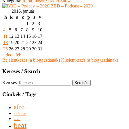
Kategória:
Rádióműsor / Radio Show
BBD – Podcast – 2020
2016. január
h
k
s
c
p
s
v
1
2
3
4
5
6
7
8
9
10
11
12
13
14
15
16
17
18
19
20
21
22
23
24
25
26
27
28
29
30
31
« dec
feb »
Bejelentkezés (a bloggazdának)
Kijelentkezés (a bloggazdának)
Keresés / Search
Keresés
Címkék / Tags
afro
ambient
asian
beat