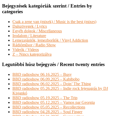
Bejegyzések kategóriák szerint / Entries by
categories
Csak a zene van (mixek) / Music is the best (mixes)
Dalszövegek / Lyrics
Egyéb dolgok / Miscellaneous
Irodalom / Literature
Lemezajánlók, lemezborítók / Vinyl Addiction
Rádióműsor / Radio Show
Videók / Videos
Z – Nincs kategorizálva
Legutóbbi húsz bejegyzés / Recent twenty entries
BBD radioshow 06.16.2025 – Busy
BBD radioshow 06.09.2025 – Kabibobo
BBD radioshow 06.02.2025 – Doin’ The Thing
BBD radioshow 05.26.2025 – Indie rock fejesugrás by DJ
Kisjankó
BBD radioshow 05.19.2025 – The Trip
BBD radioshow 05.12.2025 – Vamos par Georgia
BBD radioshow 05.05.2025 – Recollections
BBD radioshow 04.28.2025 – Soul Finger