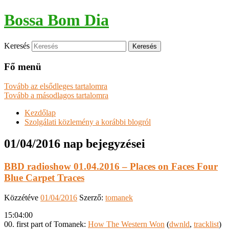
Bossa Bom Dia
Keresés
Fő menü
Tovább az elsődleges tartalomra
Tovább a másodlagos tartalomra
Kezdőlap
Szolgálati közlemény a korábbi blogról
01/04/2016
nap bejegyzései
BBD radioshow 01.04.2016 – Places on Faces Four
Blue Carpet Traces
Közzétéve
01/04/2016
Szerző:
tomanek
15:04:00
00. first part of Tomanek:
How The Western Won
(
dwnld
,
tracklist
)