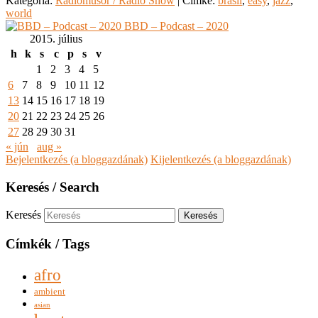
Kategória:
Rádióműsor / Radio Show
|
Címke:
brasil
,
easy
,
jazz
,
world
BBD – Podcast – 2020
2015. július
h
k
s
c
p
s
v
1
2
3
4
5
6
7
8
9
10
11
12
13
14
15
16
17
18
19
20
21
22
23
24
25
26
27
28
29
30
31
« jún
aug »
Bejelentkezés (a bloggazdának)
Kijelentkezés (a bloggazdának)
Keresés / Search
Keresés
Címkék / Tags
afro
ambient
asian