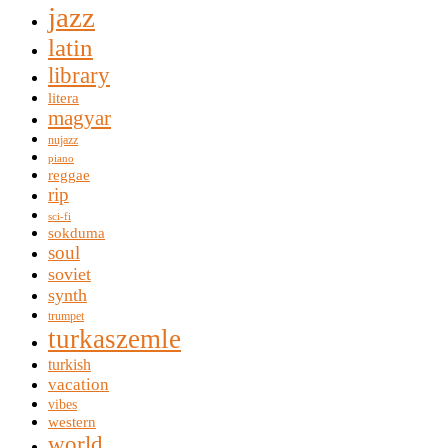
jazz
latin
library
litera
magyar
nujazz
piano
reggae
rip
sci-fi
sokduma
soul
soviet
synth
trumpet
turkaszemle
turkish
vacation
vibes
western
world