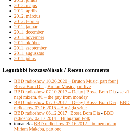
2012. június
2012. május
2012. április
2012. március
2012. február
2012. január
2011. december
2011. november
2011. október
2011. szeptember
2011. augusztus
2011. július
Legutóbbi hozzászólások / Recent comments
BBD radioshow 10.26.2020 – Bruton Music, part four |
Bossa Bom Dia
-
Bruton Music, part five
BBD radioshow 07.10.2017 – Delay | Bossa Bom Dia
-
sci-fi
napi mixem, #1 – the guy from monday
BBD radioshow 07.10.2017 – Delay | Bossa Bom Dia
-
BBD
radioshow 03.16.2015 – A mágia színe
BBD radioshow 06.12.2017 | Bossa Bom Dia
-
BBD
radioshow 02.17.2014 – Hungarian Folk
tomanek
-
BBD radioshow 07.16.2012 – in memoriam
Miriam Makeba, part one