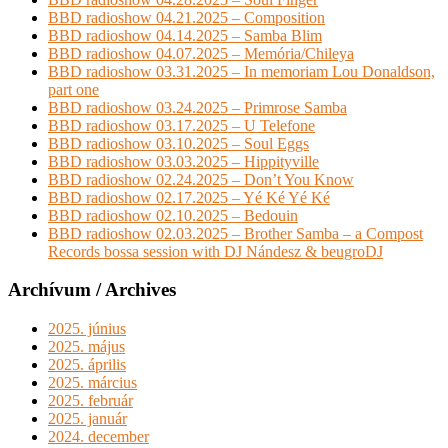
BBD radioshow 04.21.2025 – Composition
BBD radioshow 04.14.2025 – Samba Blim
BBD radioshow 04.07.2025 – Memória/Chileya
BBD radioshow 03.31.2025 – In memoriam Lou Donaldson,
part one
BBD radioshow 03.24.2025 – Primrose Samba
BBD radioshow 03.17.2025 – U Telefone
BBD radioshow 03.10.2025 – Soul Eggs
BBD radioshow 03.03.2025 – Hippityville
BBD radioshow 02.24.2025 – Don’t You Know
BBD radioshow 02.17.2025 – Yé Ké Yé Ké
BBD radioshow 02.10.2025 – Bedouin
BBD radioshow 02.03.2025 – Brother Samba – a Compost
Records bossa session with DJ Nándesz & beugroDJ
Archívum / Archives
2025. június
2025. május
2025. április
2025. március
2025. február
2025. január
2024. december