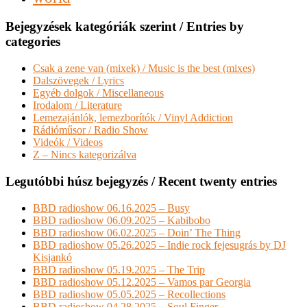
Bejegyzések kategóriák szerint / Entries by
categories
Csak a zene van (mixek) / Music is the best (mixes)
Dalszövegek / Lyrics
Egyéb dolgok / Miscellaneous
Irodalom / Literature
Lemezajánlók, lemezborítók / Vinyl Addiction
Rádióműsor / Radio Show
Videók / Videos
Z – Nincs kategorizálva
Legutóbbi húsz bejegyzés / Recent twenty entries
BBD radioshow 06.16.2025 – Busy
BBD radioshow 06.09.2025 – Kabibobo
BBD radioshow 06.02.2025 – Doin’ The Thing
BBD radioshow 05.26.2025 – Indie rock fejesugrás by DJ
Kisjankó
BBD radioshow 05.19.2025 – The Trip
BBD radioshow 05.12.2025 – Vamos par Georgia
BBD radioshow 05.05.2025 – Recollections
BBD radioshow 04.28.2025 – Soul Finger