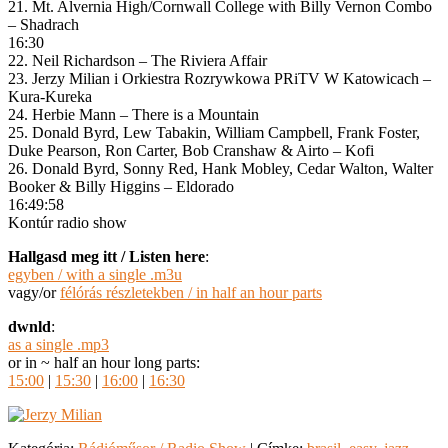
21. Mt. Alvernia High/Cornwall College with Billy Vernon Combo
– Shadrach
16:30
22. Neil Richardson – The Riviera Affair
23. Jerzy Milian i Orkiestra Rozrywkowa PRiTV W Katowicach –
Kura-Kureka
24. Herbie Mann – There is a Mountain
25. Donald Byrd, Lew Tabakin, William Campbell, Frank Foster,
Duke Pearson, Ron Carter, Bob Cranshaw & Airto – Kofi
26. Donald Byrd, Sonny Red, Hank Mobley, Cedar Walton, Walter
Booker & Billy Higgins – Eldorado
16:49:58
Kontúr radio show
Hallgasd meg itt / Listen here
:
egyben / with a single .m3u
vagy/or
félórás részletekben / in half an hour parts
dwnld
:
as a single .mp3
or in ~ half an hour long parts:
15:00
|
15:30
|
16:00
|
16:30