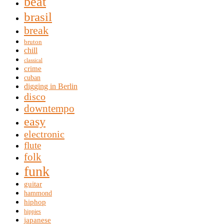
beat
brasil
break
bruton
chill
classical
crime
cuban
digging in Berlin
disco
downtempo
easy
electronic
flute
folk
funk
guitar
hammond
hiphop
hippies
japanese