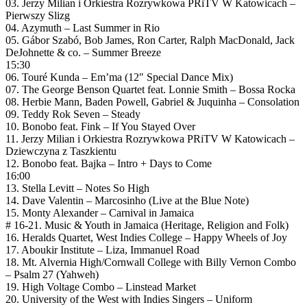
03. Jerzy Milian i Orkiestra Rozrywkowa PRiTV W Katowicach –
Pierwszy Slizg
04. Azymuth – Last Summer in Rio
05. Gábor Szabó, Bob James, Ron Carter, Ralph MacDonald, Jack
DeJohnette & co. – Summer Breeze
15:30
06. Touré Kunda – Em’ma (12″ Special Dance Mix)
07. The George Benson Quartet feat. Lonnie Smith – Bossa Rocka
08. Herbie Mann, Baden Powell, Gabriel & Juquinha – Consolation
09. Teddy Rok Seven – Steady
10. Bonobo feat. Fink – If You Stayed Over
11. Jerzy Milian i Orkiestra Rozrywkowa PRiTV W Katowicach –
Dziewczyna z Taszkientu
12. Bonobo feat. Bajka – Intro + Days to Come
16:00
13. Stella Levitt – Notes So High
14. Dave Valentin – Marcosinho (Live at the Blue Note)
15. Monty Alexander – Carnival in Jamaica
# 16-21. Music & Youth in Jamaica (Heritage, Religion and Folk)
16. Heralds Quartet, West Indies College – Happy Wheels of Joy
17. Aboukir Institute – Liza, Immanuel Road
18. Mt. Alvernia High/Cornwall College with Billy Vernon Combo
– Psalm 27 (Yahweh)
19. High Voltage Combo – Linstead Market
20. University of the West with Indies Singers – Uniform