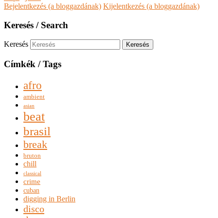
Bejelentkezés (a bloggazdának)
Kijelentkezés (a bloggazdának)
Keresés / Search
Keresés
Címkék / Tags
afro
ambient
asian
beat
brasil
break
bruton
chill
classical
crime
cuban
digging in Berlin
disco