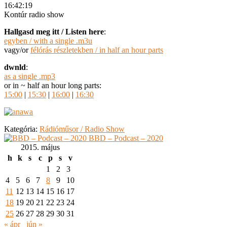
16:42:19
Kontúr radio show
Hallgasd meg itt / Listen here
:
egyben / with a single .m3u
vagy/or
félórás részletekben / in half an hour parts
dwnld
:
as a single .mp3
or in ~ half an hour long parts:
15:00
|
15:30
|
16:00
|
16:30
Kategória:
Rádióműsor / Radio Show
BBD – Podcast – 2020
2015. május
h
k
s
c
p
s
v
1
2
3
4
5
6
7
8
9
10
11
12
13
14
15
16
17
18
19
20
21
22
23
24
25
26
27
28
29
30
31
« ápr
jún »