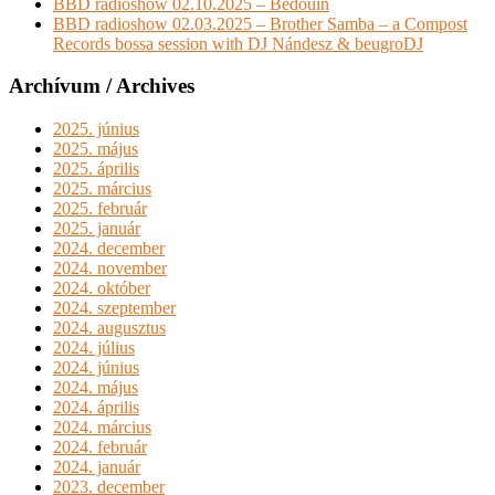
BBD radioshow 02.10.2025 – Bedouin
BBD radioshow 02.03.2025 – Brother Samba – a Compost
Records bossa session with DJ Nándesz & beugroDJ
Archívum / Archives
2025. június
2025. május
2025. április
2025. március
2025. február
2025. január
2024. december
2024. november
2024. október
2024. szeptember
2024. augusztus
2024. július
2024. június
2024. május
2024. április
2024. március
2024. február
2024. január
2023. december