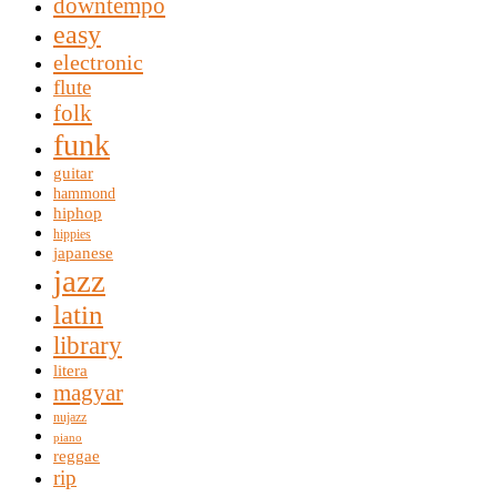
downtempo
easy
electronic
flute
folk
funk
guitar
hammond
hiphop
hippies
japanese
jazz
latin
library
litera
magyar
nujazz
piano
reggae
rip