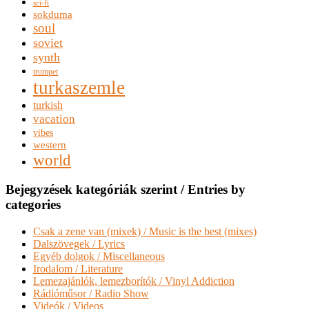
sci-fi
sokduma
soul
soviet
synth
trumpet
turkaszemle
turkish
vacation
vibes
western
world
Bejegyzések kategóriák szerint / Entries by
categories
Csak a zene van (mixek) / Music is the best (mixes)
Dalszövegek / Lyrics
Egyéb dolgok / Miscellaneous
Irodalom / Literature
Lemezajánlók, lemezborítók / Vinyl Addiction
Rádióműsor / Radio Show
Videók / Videos