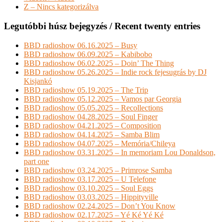
Z – Nincs kategorizálva
Legutóbbi húsz bejegyzés / Recent twenty entries
BBD radioshow 06.16.2025 – Busy
BBD radioshow 06.09.2025 – Kabibobo
BBD radioshow 06.02.2025 – Doin’ The Thing
BBD radioshow 05.26.2025 – Indie rock fejesugrás by DJ
Kisjankó
BBD radioshow 05.19.2025 – The Trip
BBD radioshow 05.12.2025 – Vamos par Georgia
BBD radioshow 05.05.2025 – Recollections
BBD radioshow 04.28.2025 – Soul Finger
BBD radioshow 04.21.2025 – Composition
BBD radioshow 04.14.2025 – Samba Blim
BBD radioshow 04.07.2025 – Memória/Chileya
BBD radioshow 03.31.2025 – In memoriam Lou Donaldson,
part one
BBD radioshow 03.24.2025 – Primrose Samba
BBD radioshow 03.17.2025 – U Telefone
BBD radioshow 03.10.2025 – Soul Eggs
BBD radioshow 03.03.2025 – Hippityville
BBD radioshow 02.24.2025 – Don’t You Know
BBD radioshow 02.17.2025 – Yé Ké Yé Ké