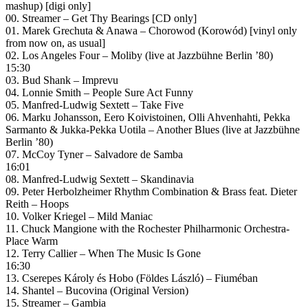
mashup) [digi only]
00. Streamer – Get Thy Bearings [CD only]
01. Marek Grechuta & Anawa – Chorowod (Korowód) [vinyl only
from now on, as usual]
02. Los Angeles Four – Moliby (live at Jazzbühne Berlin ’80)
15:30
03. Bud Shank – Imprevu
04. Lonnie Smith – People Sure Act Funny
05. Manfred-Ludwig Sextett – Take Five
06. Marku Johansson, Eero Koivistoinen, Olli Ahvenhahti, Pekka
Sarmanto & Jukka-Pekka Uotila – Another Blues (live at Jazzbühne
Berlin ’80)
07. McCoy Tyner – Salvadore de Samba
16:01
08. Manfred-Ludwig Sextett – Skandinavia
09. Peter Herbolzheimer Rhythm Combination & Brass feat. Dieter
Reith – Hoops
10. Volker Kriegel – Mild Maniac
11. Chuck Mangione with the Rochester Philharmonic Orchestra-
Place Warm
12. Terry Callier – When The Music Is Gone
16:30
13. Cserepes Károly és Hobo (Földes László) – Fiuméban
14. Shantel – Bucovina (Original Version)
15. Streamer – Gambia