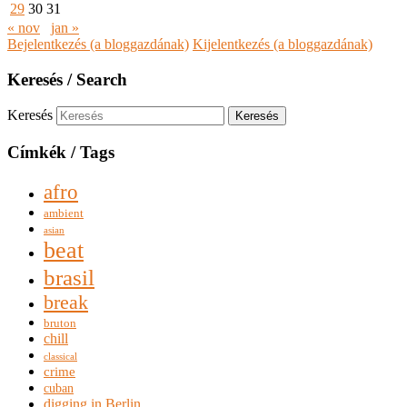
29
30
31
« nov
jan »
Bejelentkezés (a bloggazdának)
Kijelentkezés (a bloggazdának)
Keresés / Search
Keresés
Címkék / Tags
afro
ambient
asian
beat
brasil
break
bruton
chill
classical
crime
cuban
digging in Berlin