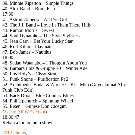
39. Minnie Riperton – Simple Things
40. Alex Band – Borel Fish
17:30
41. Astrud Gilberto – All I’ve Got
42. The J.J. Band – Love In Them There Hills
43. Ramon Morris – Sweat
44. Soul Dynamite – The Style Stylistics
45. Jean Carn – Bet Your Lucky Star
46. Rolf Kühn – Playmate
47. Bob James – Nautilus
18:00
48. Sadao Watanabe – I Thought About You
49. Barbara Folz & Gruppe 70 – Winter Ade
50. Los Holy’s – Cissy Strut
51. Funk Shone – Purification Pt 2.
52. Archimedes Badar & Afro 70 – Kila Mitu (Guynakumat Afro
Funk Club Edit)
53. Back Door – Blue Country Blues
54. Phil Upchurch – Spinning Wheel
55. Ersen – Günese Dön Cicegim
(
27-55
:
All We’ve Got
)
18:30:47
Rehab a tortán radio show
2012
photos
,