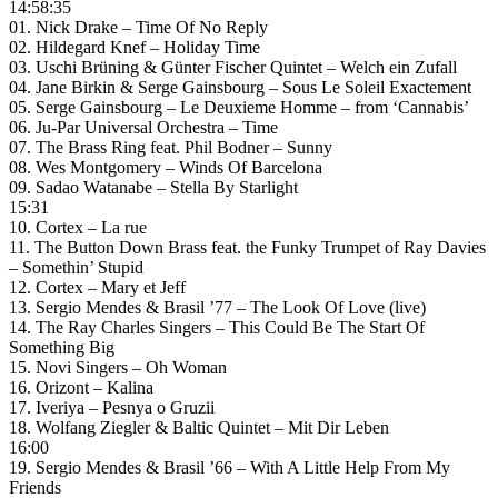
14:58:35
01. Nick Drake – Time Of No Reply
02. Hildegard Knef – Holiday Time
03. Uschi Brüning & Günter Fischer Quintet – Welch ein Zufall
04. Jane Birkin & Serge Gainsbourg – Sous Le Soleil Exactement
05. Serge Gainsbourg – Le Deuxieme Homme – from ‘Cannabis’
06. Ju-Par Universal Orchestra – Time
07. The Brass Ring feat. Phil Bodner – Sunny
08. Wes Montgomery – Winds Of Barcelona
09. Sadao Watanabe – Stella By Starlight
15:31
10. Cortex – La rue
11. The Button Down Brass feat. the Funky Trumpet of Ray Davies
– Somethin’ Stupid
12. Cortex – Mary et Jeff
13. Sergio Mendes & Brasil ’77 – The Look Of Love (live)
14. The Ray Charles Singers – This Could Be The Start Of
Something Big
15. Novi Singers – Oh Woman
16. Orizont – Kalina
17. Iveriya – Pesnya o Gruzii
18. Wolfang Ziegler & Baltic Quintet – Mit Dir Leben
16:00
19. Sergio Mendes & Brasil ’66 – With A Little Help From My
Friends