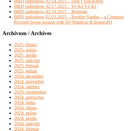
BBD radioshow 02.24.2025 – Don’t You Know
BBD radioshow 02.17.2025 – Yé Ké Yé Ké
BBD radioshow 02.10.2025 – Bedouin
BBD radioshow 02.03.2025 – Brother Samba – a Compost
Records bossa session with DJ Nándesz & beugroDJ
Archívum / Archives
2025. június
2025. május
2025. április
2025. március
2025. február
2025. január
2024. december
2024. november
2024. október
2024. szeptember
2024. augusztus
2024. július
2024. június
2024. május
2024. április
2024. március
2024. február