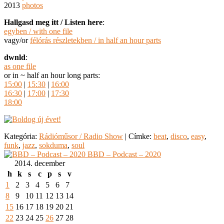
2013
photos
Hallgasd meg itt / Listen here
:
egyben / with one file
vagy/or
félórás részletekben / in half an hour parts
dwnld
:
as one file
or in ~ half an hour long parts:
15:00
|
15:30
|
16:00
16:30
|
17:00
|
17:30
18:00
Kategória:
Rádióműsor / Radio Show
|
Címke:
beat
,
disco
,
easy
,
funk
,
jazz
,
sokduma
,
soul
BBD – Podcast – 2020
2014. december
h
k
s
c
p
s
v
1
2
3
4
5
6
7
8
9
10
11
12
13
14
15
16
17
18
19
20
21
22
23
24
25
26
27
28