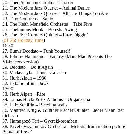
20. Theo Schuman Combo – Thraker
21. The Modern Jazz Quartet – Animal Dance
22. The Modern Jazz Quartet – All The Things You Are
23. Tino Contreras – Santo
24. The Keith Mansfield Orchestra – Take Five
25. Thelonious Monk – Bemsha Swing
26. The Five Corners Quintet – Easy Diggin’
(
01-26
:
Holiday Time
)
16:30
27. Eumir Deodato – Funk Yourself
28. Johnny Hammond – Fantasy (Marc Mac Presents The
Visioneers version)
29. Deodato – Do It Again
30. Vaclav Tyfa – Panenska láska
31. Herb Alpert – 1980
32. Lalo Schifrin – Jaws
17:00
33. Herb Alpert – Rise
34. Tamás Hacki & Ex Antiquis – Ungarescha
35. Lalo Schifrin – Bleeding walls
36. Manfred Krug & Günther Fischer Quintet – Jeder Mann, der
dich sah
37. Harangozó Teri – Gyerekkoromban
38. Pavel Ovsyannikov Orchestra – Melodia from motion picture
‘Slave of Love’