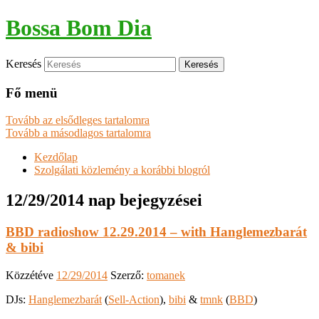
Bossa Bom Dia
Keresés
Fő menü
Tovább az elsődleges tartalomra
Tovább a másodlagos tartalomra
Kezdőlap
Szolgálati közlemény a korábbi blogról
12/29/2014
nap bejegyzései
BBD radioshow 12.29.2014 – with Hanglemezbarát
& bibi
Közzétéve
12/29/2014
Szerző:
tomanek
DJs:
Hanglemezbarát
(
Sell-Action
),
bibi
&
tmnk
(
BBD
)