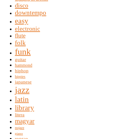
disco
downtempo
easy
electronic
flute
folk
funk
guitar
hammond
hiphop
hippies
japanese
jazz
latin
library
litera
magyar
nujazz
piano
reggae