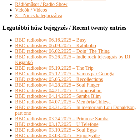
Rádióműsor / Radio Show
Videók / Videos
Z – Nincs kategorizálva
Legutóbbi húsz bejegyzés / Recent twenty entries
BBD radioshow 06.16.2025 – Busy
BBD radioshow 06.09.2025 – Kabibobo
BBD radioshow 06.02.2025 – Doin’ The Thing
BBD radioshow 05.26.2025 – Indie rock fejesugrás by DJ
Kisjankó
BBD radioshow 05.19.2025 – The Trip
BBD radioshow 05.12.2025 – Vamos par Georgia
BBD radioshow 05.05.2025 – Recollections
BBD radioshow 04.28.2025 – Soul Finger
BBD radioshow 04.21.2025 – Composition
BBD radioshow 04.14.2025 – Samba Blim
BBD radioshow 04.07.2025 – Memória/Chileya
BBD radioshow 03.31.2025 – In memoriam Lou Donaldson,
part one
BBD radioshow 03.24.2025 – Primrose Samba
BBD radioshow 03.17.2025 – U Telefone
BBD radioshow 03.10.2025 – Soul Eggs
BBD radioshow 03.03.2025 – Hippityville