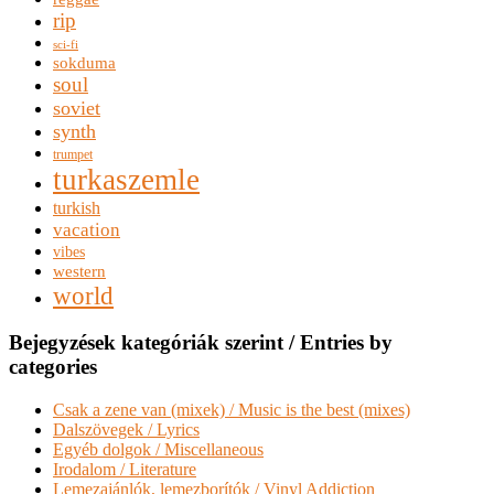
rip
sci-fi
sokduma
soul
soviet
synth
trumpet
turkaszemle
turkish
vacation
vibes
western
world
Bejegyzések kategóriák szerint / Entries by
categories
Csak a zene van (mixek) / Music is the best (mixes)
Dalszövegek / Lyrics
Egyéb dolgok / Miscellaneous
Irodalom / Literature
Lemezajánlók, lemezborítók / Vinyl Addiction