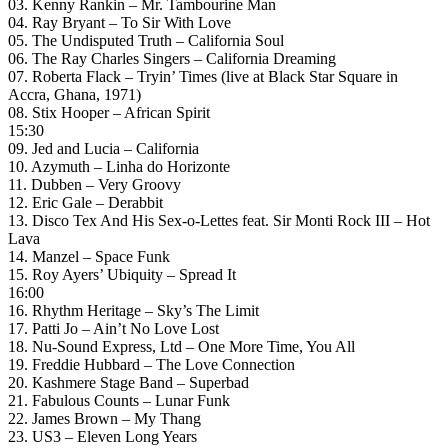
03. Kenny Rankin – Mr. Tambourine Man
04. Ray Bryant – To Sir With Love
05. The Undisputed Truth – California Soul
06. The Ray Charles Singers – California Dreaming
07. Roberta Flack – Tryin’ Times (live at Black Star Square in
Accra, Ghana, 1971)
08. Stix Hooper – African Spirit
15:30
09. Jed and Lucia – California
10. Azymuth – Linha do Horizonte
11. Dubben – Very Groovy
12. Eric Gale – Derabbit
13. Disco Tex And His Sex-o-Lettes feat. Sir Monti Rock III – Hot
Lava
14. Manzel – Space Funk
15. Roy Ayers’ Ubiquity – Spread It
16:00
16. Rhythm Heritage – Sky’s The Limit
17. Patti Jo – Ain’t No Love Lost
18. Nu-Sound Express, Ltd – One More Time, You All
19. Freddie Hubbard – The Love Connection
20. Kashmere Stage Band – Superbad
21. Fabulous Counts – Lunar Funk
22. James Brown – My Thang
23. US3 – Eleven Long Years