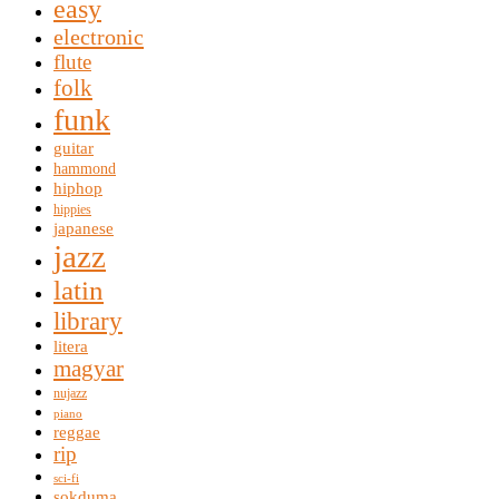
easy
electronic
flute
folk
funk
guitar
hammond
hiphop
hippies
japanese
jazz
latin
library
litera
magyar
nujazz
piano
reggae
rip
sci-fi
sokduma