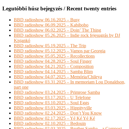
Legutóbbi húsz bejegyzés / Recent twenty entries
BBD radioshow 06.16.2025 – Busy
BBD radioshow 06.09.2025 – Kabibobo
BBD radioshow 06.02.2025 – Doin’ The Thing
BBD radioshow 05.26.2025 – Indie rock fejesugrás by DJ
Kisjankó
BBD radioshow 05.19.2025 – The Trip
BBD radioshow 05.12.2025 – Vamos par Georgia
BBD radioshow 05.05.2025 – Recollections
BBD radioshow 04.28.2025 – Soul Finger
BBD radioshow 04.21.2025 – Composition
BBD radioshow 04.14.2025 – Samba Blim
BBD radioshow 04.07.2025 – Memória/Chileya
BBD radioshow 03.31.2025 – In memoriam Lou Donaldson,
part one
BBD radioshow 03.24.2025 – Primrose Samba
BBD radioshow 03.17.2025 – U Telefone
BBD radioshow 03.10.2025 – Soul Eggs
BBD radioshow 03.03.2025 – Hippityville
BBD radioshow 02.24.2025 – Don’t You Know
BBD radioshow 02.17.2025 – Yé Ké Yé Ké
BBD radioshow 02.10.2025 – Bedouin
BBD radioshow 02.03.2025 – Brother Samba – a Compost