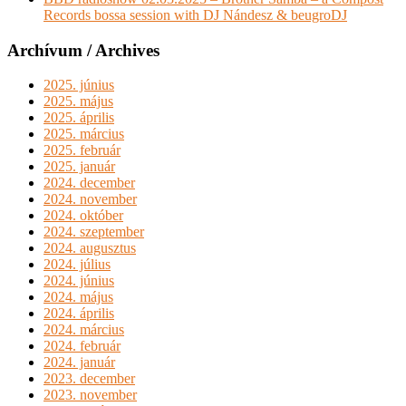
Records bossa session with DJ Nándesz & beugroDJ
Archívum / Archives
2025. június
2025. május
2025. április
2025. március
2025. február
2025. január
2024. december
2024. november
2024. október
2024. szeptember
2024. augusztus
2024. július
2024. június
2024. május
2024. április
2024. március
2024. február
2024. január
2023. december
2023. november