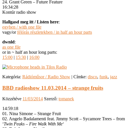
24. Grant Green – Future Feature
16:34:28
Kontúr radio show
Hallgasd meg itt / Listen here
:
egyben / with one file
vagy/or
félórás részletekben / in half an hour parts
dwnld
:
as one file
or in ~ half an hour long parts:
15:00
|
15:30
|
16:00
Kategória:
Rádióműsor / Radio Show
|
Címke:
disco
,
funk
,
jazz
BBD radioshow 11.03.2014 – strange fruits
Közzétéve
11/03/2014
Szerző:
tomanek
14:59:18
01. Nina Simone – Strange Fruit
02. Angelo Badalamenti feat. Jimmy Scott – Sycamore Trees – from
‘
Twin Peaks – Fire Walk With Me
‘