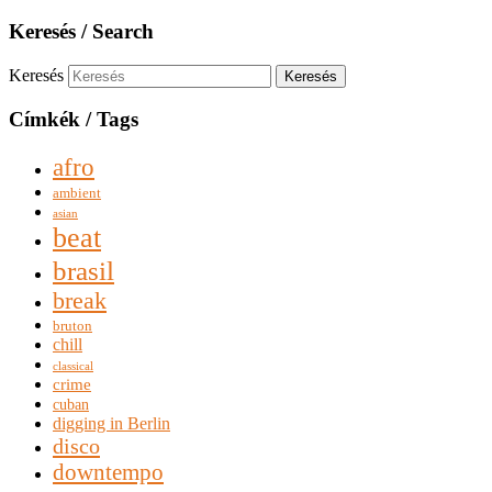
Keresés / Search
Keresés
Címkék / Tags
afro
ambient
asian
beat
brasil
break
bruton
chill
classical
crime
cuban
digging in Berlin
disco
downtempo