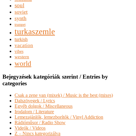
soul
soviet
synth
trumpet
turkaszemle
turkish
vacation
vibes
western
world
Bejegyzések kategóriák szerint / Entries by
categories
Csak a zene van (mixek) / Music is the best (mixes)
Dalszövegek / Lyrics
Egyéb dolgok / Miscellaneous
Irodalom / Literature
Lemezajánlók, lemezborítók / Vinyl Addiction
Rádióműsor / Radio Show
Videók / Videos
Z – Nincs kategorizálva