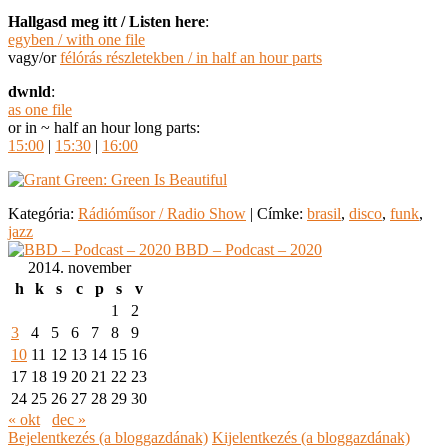
Hallgasd meg itt / Listen here
:
egyben / with one file
vagy/or
félórás részletekben / in half an hour parts
dwnld
:
as one file
or in ~ half an hour long parts:
15:00
|
15:30
|
16:00
Kategória:
Rádióműsor / Radio Show
|
Címke:
brasil
,
disco
,
funk
,
jazz
BBD – Podcast – 2020
2014. november
h
k
s
c
p
s
v
1
2
3
4
5
6
7
8
9
10
11
12
13
14
15
16
17
18
19
20
21
22
23
24
25
26
27
28
29
30
« okt
dec »
Bejelentkezés (a bloggazdának)
Kijelentkezés (a bloggazdának)