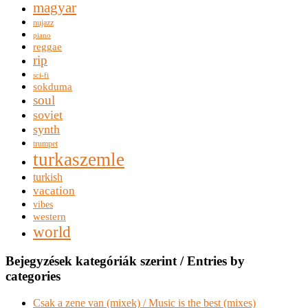
magyar
nujazz
piano
reggae
rip
sci-fi
sokduma
soul
soviet
synth
trumpet
turkaszemle
turkish
vacation
vibes
western
world
Bejegyzések kategóriák szerint / Entries by
categories
Csak a zene van (mixek) / Music is the best (mixes)