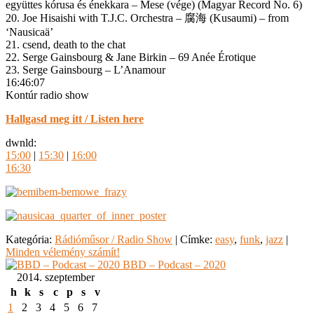
együttes kórusa és énekkara – Mese (vége) (Magyar Record No. 6)
20. Joe Hisaishi with T.J.C. Orchestra – 腐海 (Kusaumi) – from
‘Nausicaä’
21. csend, death to the chat
22. Serge Gainsbourg & Jane Birkin – 69 Anée Érotique
23. Serge Gainsbourg – L’Anamour
16:46:07
Kontúr radio show
Hallgasd meg itt / Listen here
dwnld:
15:00
|
15:30
|
16:00
16:30
Kategória:
Rádióműsor / Radio Show
|
Címke:
easy
,
funk
,
jazz
|
Minden vélemény számít!
BBD – Podcast – 2020
2014. szeptember
h
k
s
c
p
s
v
1
2
3
4
5
6
7