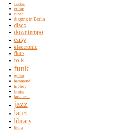
classical
crime
cuban
digging in Berlin
disco
downtempo
easy
electronic
flute
folk
funk
guitar
hammond
hiphop
hippies
japanese
jazz
latin
library
litera