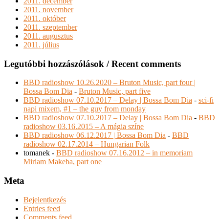
2011. december
2011. november
2011. október
2011. szeptember
2011. augusztus
2011. július
Legutóbbi hozzászólások / Recent comments
BBD radioshow 10.26.2020 – Bruton Music, part four |
Bossa Bom Dia
-
Bruton Music, part five
BBD radioshow 07.10.2017 – Delay | Bossa Bom Dia
-
sci-fi
napi mixem, #1 – the guy from monday
BBD radioshow 07.10.2017 – Delay | Bossa Bom Dia
-
BBD
radioshow 03.16.2015 – A mágia színe
BBD radioshow 06.12.2017 | Bossa Bom Dia
-
BBD
radioshow 02.17.2014 – Hungarian Folk
tomanek
-
BBD radioshow 07.16.2012 – in memoriam
Miriam Makeba, part one
Meta
Bejelentkezés
Entries feed
Comments feed