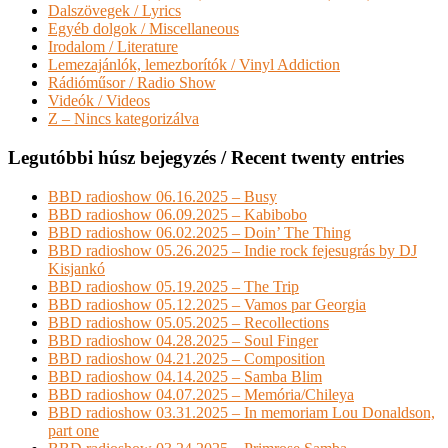
Dalszövegek / Lyrics
Egyéb dolgok / Miscellaneous
Irodalom / Literature
Lemezajánlók, lemezborítók / Vinyl Addiction
Rádióműsor / Radio Show
Videók / Videos
Z – Nincs kategorizálva
Legutóbbi húsz bejegyzés / Recent twenty entries
BBD radioshow 06.16.2025 – Busy
BBD radioshow 06.09.2025 – Kabibobo
BBD radioshow 06.02.2025 – Doin’ The Thing
BBD radioshow 05.26.2025 – Indie rock fejesugrás by DJ
Kisjankó
BBD radioshow 05.19.2025 – The Trip
BBD radioshow 05.12.2025 – Vamos par Georgia
BBD radioshow 05.05.2025 – Recollections
BBD radioshow 04.28.2025 – Soul Finger
BBD radioshow 04.21.2025 – Composition
BBD radioshow 04.14.2025 – Samba Blim
BBD radioshow 04.07.2025 – Memória/Chileya
BBD radioshow 03.31.2025 – In memoriam Lou Donaldson,
part one