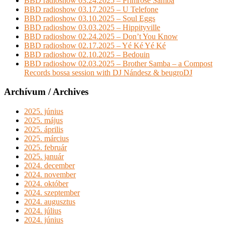
BBD radioshow 03.24.2025 – Primrose Samba
BBD radioshow 03.17.2025 – U Telefone
BBD radioshow 03.10.2025 – Soul Eggs
BBD radioshow 03.03.2025 – Hippityville
BBD radioshow 02.24.2025 – Don’t You Know
BBD radioshow 02.17.2025 – Yé Ké Yé Ké
BBD radioshow 02.10.2025 – Bedouin
BBD radioshow 02.03.2025 – Brother Samba – a Compost
Records bossa session with DJ Nándesz & beugroDJ
Archívum / Archives
2025. június
2025. május
2025. április
2025. március
2025. február
2025. január
2024. december
2024. november
2024. október
2024. szeptember
2024. augusztus
2024. július
2024. június