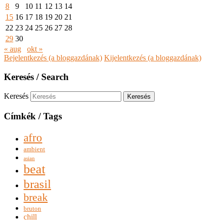
8
9
10
11
12
13
14
15
16
17
18
19
20
21
22
23
24
25
26
27
28
29
30
« aug
okt »
Bejelentkezés (a bloggazdának)
Kijelentkezés (a bloggazdának)
Keresés / Search
Keresés
Címkék / Tags
afro
ambient
asian
beat
brasil
break
bruton
chill