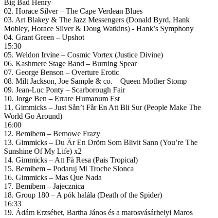
Big Bad Henry
02. Horace Silver – The Cape Verdean Blues
03. Art Blakey & The Jazz Messengers (Donald Byrd, Hank
Mobley, Horace Silver & Doug Watkins) ‎- Hank’s Symphony
04. Grant Green ‎– Upshot
15:30
05. Weldon Irvine ‎– Cosmic Vortex (Justice Divine)
06. Kashmere Stage Band – Burning Spear
07. George Benson – Overture Erotic
08. Milt Jackson, Joe Sample & co. – Queen Mother Stomp
09. Jean-Luc Ponty – Scarborough Fair
10. Jorge Ben – Errare Humanum Est
11. Gimmicks – Just Sån’t Får En Att Bli Sur (People Make The
World Go Around)
16:00
12. Bemibem ‎– Bemowe Frazy
13. Gimmicks – Du Är En Dröm Som Blivit Sann (You’re The
Sunshine Of My Life) x2
14. Gimmicks – Att Få Resa (Pais Tropical)
15. Bemibem ‎– Podaruj Mi Troche Slonca
16. Gimmicks – Mas Que Nada
17. Bemibem ‎– Jajecznica
18. Group 180 – A pók halála (Death of the Spider)
16:33
19. Ádám Erzsébet, Bartha János és a marosvásárhelyi Maros