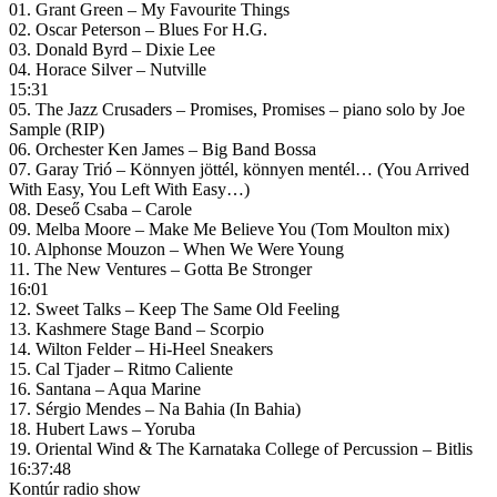
01. Grant Green – My Favourite Things
02. Oscar Peterson ‎– Blues For H.G.
03. Donald Byrd – Dixie Lee
04. Horace Silver – Nutville
15:31
05. The Jazz Crusaders – Promises, Promises – piano solo by Joe
Sample (RIP)
06. Orchester Ken James – Big Band Bossa
07. Garay Trió – Könnyen jöttél, könnyen mentél… (You Arrived
With Easy, You Left With Easy…)
08. Deseő Csaba – Carole
09. Melba Moore – Make Me Believe You (Tom Moulton mix)
10. Alphonse Mouzon ‎– When We Were Young
11. The New Ventures – Gotta Be Stronger
16:01
12. Sweet Talks – Keep The Same Old Feeling
13. Kashmere Stage Band ‎– Scorpio
14. Wilton Felder – Hi-Heel Sneakers
15. Cal Tjader ‎– Ritmo Caliente
16. Santana – Aqua Marine
17. Sérgio Mendes ‎– Na Bahia (In Bahia)
18. Hubert Laws ‎– Yoruba
19. Oriental Wind & The Karnataka College of Percussion – Bitlis
16:37:48
Kontúr radio show