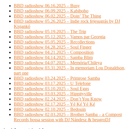
BBD radioshow 06.16.2025 – Busy
BBD radioshow 06.09.2025 – Kabibobo
BBD radioshow 06.02.2025 – Doin’ The Thing
BBD radioshow 05.26.2025 – Indie rock fejesugrás by DJ
Kisjankó
BBD radioshow 05.19.2025 – The Trip
BBD radioshow 05.12.2025 – Vamos par Georgia
BBD radioshow 05.05.2025 – Recollections
BBD radioshow 04.28.2025 – Soul Finger
BBD radioshow 04.21.2025 – Composition
BBD radioshow 04.14.2025 – Samba Blim
BBD radioshow 04.07.2025 – Memória/Chileya
BBD radioshow 03.31.2025 – In memoriam Lou Donaldson,
part one
BBD radioshow 03.24.2025 – Primrose Samba
BBD radioshow 03.17.2025 – U Telefone
BBD radioshow 03.10.2025 – Soul Eggs
BBD radioshow 03.03.2025 – Hippityville
BBD radioshow 02.24.2025 – Don’t You Know
BBD radioshow 02.17.2025 – Yé Ké Yé Ké
BBD radioshow 02.10.2025 – Bedouin
BBD radioshow 02.03.2025 – Brother Samba – a Compost
Records bossa session with DJ Nándesz & beugroDJ