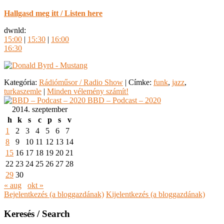
Hallgasd meg itt / Listen here
dwnld:
15:00
|
15:30
|
16:00
16:30
Kategória:
Rádióműsor / Radio Show
|
Címke:
funk
,
jazz
,
turkaszemle
|
Minden vélemény számít!
BBD – Podcast – 2020
2014. szeptember
h
k
s
c
p
s
v
1
2
3
4
5
6
7
8
9
10
11
12
13
14
15
16
17
18
19
20
21
22
23
24
25
26
27
28
29
30
« aug
okt »
Bejelentkezés (a bloggazdának)
Kijelentkezés (a bloggazdának)
Keresés / Search