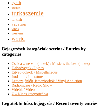
synth
trumpet
turkaszemle
turkish
vacation
vibes
western
world
Bejegyzések kategóriák szerint / Entries by
categories
Csak a zene van (mixek) / Music is the best (mixes)
Dalszövegek / Lyrics
Egyéb dolgok / Miscellaneous
Irodalom / Literature
Lemezajánlók, lemezborítók / Vinyl Addiction
Rádióműsor / Radio Show
Videók / Videos
Z – Nincs kategorizálva
Legutóbbi húsz bejegyzés / Recent twenty entries