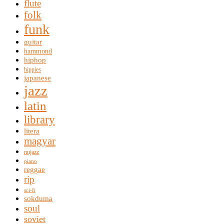
flute
folk
funk
guitar
hammond
hiphop
hippies
japanese
jazz
latin
library
litera
magyar
nujazz
piano
reggae
rip
sci-fi
sokduma
soul
soviet