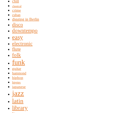
chill
classical
crime
cuban
digging in Berlin
disco
downtempo
easy
electronic
flute
folk
funk
guitar
hammond
hiphop
hippies
japanese
jazz
latin
library