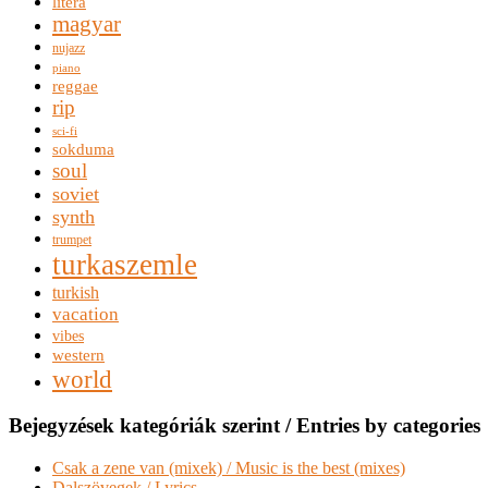
litera
magyar
nujazz
piano
reggae
rip
sci-fi
sokduma
soul
soviet
synth
trumpet
turkaszemle
turkish
vacation
vibes
western
world
Bejegyzések kategóriák szerint / Entries by categories
Csak a zene van (mixek) / Music is the best (mixes)
Dalszövegek / Lyrics