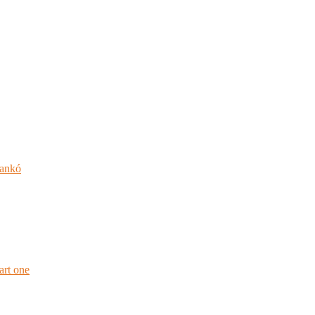
jankó
rt one