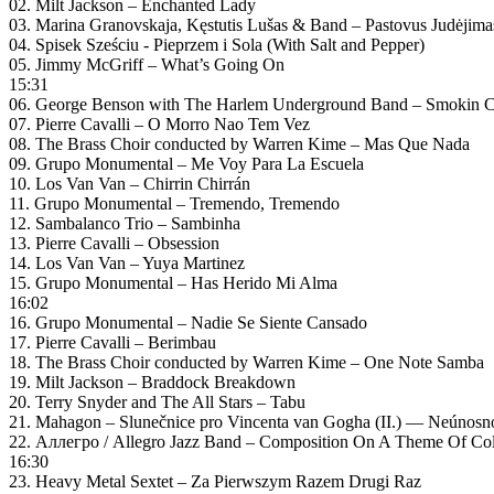
02. Milt Jackson – Enchanted Lady
03. Marina Granovskaja, Kęstutis Lušas & Band – Pastovus Judėjima
04. Spisek Sześciu ‎- Pieprzem i Sola (With Salt and Pepper)
05. Jimmy McGriff – What’s Going On
15:31
06. George Benson with The Harlem Underground Band – Smokin 
07. Pierre Cavalli – O Morro Nao Tem Vez
08. The Brass Choir conducted by Warren Kime – Mas Que Nada
09. Grupo Monumental – Me Voy Para La Escuela
10. Los Van Van – Chirrin Chirrán
11. Grupo Monumental – Tremendo, Tremendo
12. Sambalanco Trio – Sambinha
13. Pierre Cavalli – Obsession
14. Los Van Van – Yuya Martinez
15. Grupo Monumental – Has Herido Mi Alma
16:02
16. Grupo Monumental – Nadie Se Siente Cansado
17. Pierre Cavalli – Berimbau
18. The Brass Choir conducted by Warren Kime – One Note Samba
19. Milt Jackson – Braddock Breakdown
20. Terry Snyder and The All Stars – Tabu
21. Mahagon – Slunečnice pro Vincenta van Gogha (II.) — Neúnosnos
22. Аллегро / Allegro Jazz Band – Composition On A Theme Of Col
16:30
23. Heavy Metal Sextet – Za Pierwszym Razem Drugi Raz