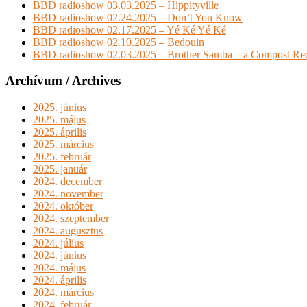
BBD radioshow 03.03.2025 – Hippityville
BBD radioshow 02.24.2025 – Don’t You Know
BBD radioshow 02.17.2025 – Yé Ké Yé Ké
BBD radioshow 02.10.2025 – Bedouin
BBD radioshow 02.03.2025 – Brother Samba – a Compost Rec
Archívum / Archives
2025. június
2025. május
2025. április
2025. március
2025. február
2025. január
2024. december
2024. november
2024. október
2024. szeptember
2024. augusztus
2024. július
2024. június
2024. május
2024. április
2024. március
2024. február