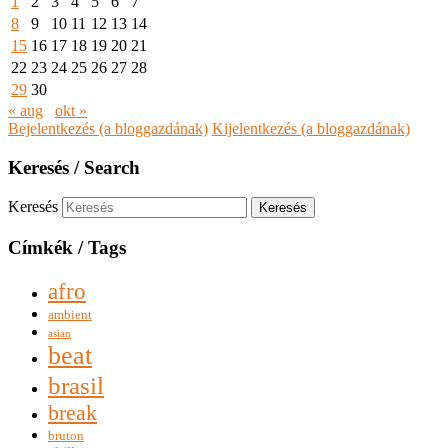
1
2
3
4
5
6
7
8
9
10
11
12
13
14
15
16
17
18
19
20
21
22
23
24
25
26
27
28
29
30
« aug
okt »
Bejelentkezés (a bloggazdának)
Kijelentkezés (a bloggazdának)
Keresés / Search
Keresés
Címkék / Tags
afro
ambient
asian
beat
brasil
break
bruton