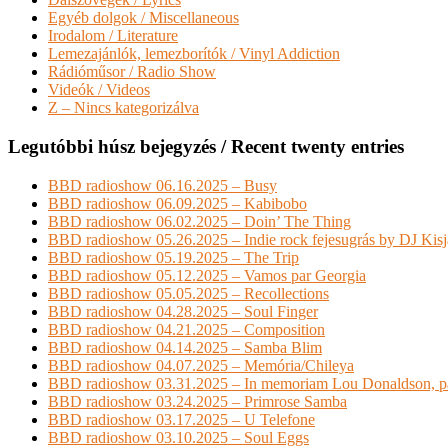
Egyéb dolgok / Miscellaneous
Irodalom / Literature
Lemezajánlók, lemezborítók / Vinyl Addiction
Rádióműsor / Radio Show
Videók / Videos
Z – Nincs kategorizálva
Legutóbbi húsz bejegyzés / Recent twenty entries
BBD radioshow 06.16.2025 – Busy
BBD radioshow 06.09.2025 – Kabibobo
BBD radioshow 06.02.2025 – Doin’ The Thing
BBD radioshow 05.26.2025 – Indie rock fejesugrás by DJ Kis
BBD radioshow 05.19.2025 – The Trip
BBD radioshow 05.12.2025 – Vamos par Georgia
BBD radioshow 05.05.2025 – Recollections
BBD radioshow 04.28.2025 – Soul Finger
BBD radioshow 04.21.2025 – Composition
BBD radioshow 04.14.2025 – Samba Blim
BBD radioshow 04.07.2025 – Memória/Chileya
BBD radioshow 03.31.2025 – In memoriam Lou Donaldson, pa
BBD radioshow 03.24.2025 – Primrose Samba
BBD radioshow 03.17.2025 – U Telefone
BBD radioshow 03.10.2025 – Soul Eggs