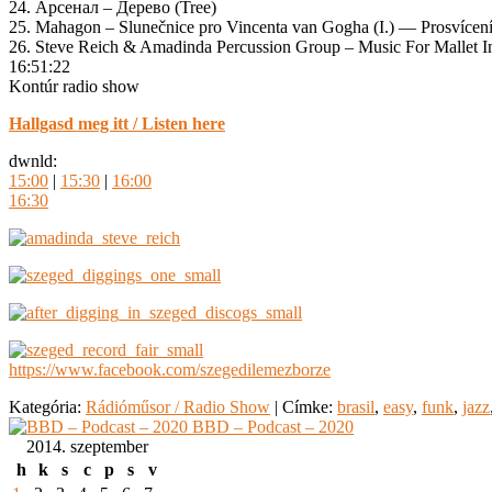
24. Арсенал – Дерево (Tree)
25. Mahagon – Slunečnice pro Vincenta van Gogha (I.) — Prosvícení 
26. Steve Reich & Amadinda Percussion Group ‎– Music For Mallet I
16:51:22
Kontúr radio show
Hallgasd meg itt / Listen here
dwnld:
15:00
|
15:30
|
16:00
16:30
https://www.facebook.com/szegedilemezborze
Kategória:
Rádióműsor / Radio Show
|
Címke:
brasil
,
easy
,
funk
,
jazz
BBD – Podcast – 2020
2014. szeptember
h
k
s
c
p
s
v