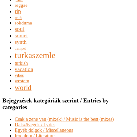
reggae
rip
sci-fi
sokduma
soul
soviet
synth
trumpet
turkaszemle
turkish
vacation
vibes
western
world
Bejegyzések kategóriák szerint / Entries by
categories
Csak a zene van (mixek) / Music is the best (mixes)
Dalszövegek / Lyrics
Egyéb dolgok / Miscellaneous
Irodalom / Literature