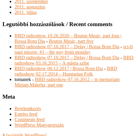
2011. szeptember
2011. augusztus
2011. július
Legutóbbi hozzászólások / Recent comments
BBD radioshow 10.26.2020 – Bruton Music, part four |
Bossa Bom Dia
-
Bruton Music, part five
BBD radioshow 07.10.2017 – Delay | Bossa Bom Dia
-
sci-fi
napi mixem, #1 – the guy from monday
BBD radioshow 07.10.2017 – Delay | Bossa Bom Dia
-
BBD
radioshow 03.16.2015 – A mágia színe
BBD radioshow 06.12.2017 | Bossa Bom Dia
-
BBD
radioshow 02.17.2014 – Hungarian Folk
tomanek
-
BBD radioshow 07.16.2012 – in memoriam
Miriam Makeba, part one
Meta
Bejelentkezés
Entries feed
Comments feed
WordPress Magyarország
Köszönjük WordPress!