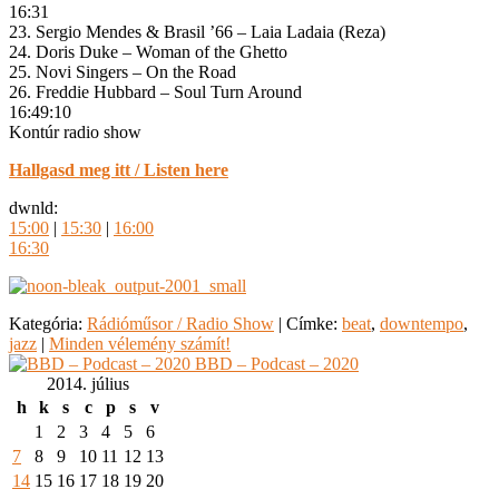
16:31
23. Sergio Mendes & Brasil ’66 – Laia Ladaia (Reza)
24. Doris Duke – Woman of the Ghetto
25. Novi Singers – On the Road
26. Freddie Hubbard – Soul Turn Around
16:49:10
Kontúr radio show
Hallgasd meg itt / Listen here
dwnld:
15:00
|
15:30
|
16:00
16:30
Kategória:
Rádióműsor / Radio Show
|
Címke:
beat
,
downtempo
,
jazz
|
Minden vélemény számít!
BBD – Podcast – 2020
2014. július
h
k
s
c
p
s
v
1
2
3
4
5
6
7
8
9
10
11
12
13
14
15
16
17
18
19
20