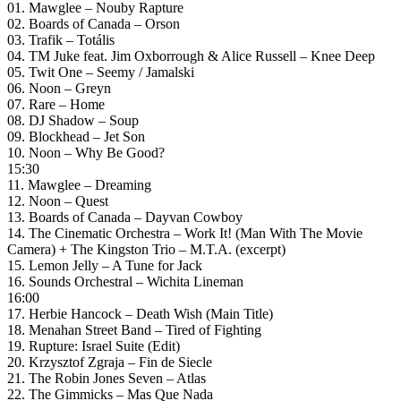
01. Mawglee – Nouby Rapture
02. Boards of Canada – Orson
03. Trafik – Totális
04. TM Juke feat. Jim Oxborrough & Alice Russell – Knee Deep
05. Twit One – Seemy / Jamalski
06. Noon – Greyn
07. Rare – Home
08. DJ Shadow – Soup
09. Blockhead – Jet Son
10. Noon – Why Be Good?
15:30
11. Mawglee – Dreaming
12. Noon – Quest
13. Boards of Canada – Dayvan Cowboy
14. The Cinematic Orchestra – Work It! (Man With The Movie
Camera) + The Kingston Trio – M.T.A. (excerpt)
15. Lemon Jelly – A Tune for Jack
16. Sounds Orchestral – Wichita Lineman
16:00
17. Herbie Hancock – Death Wish (Main Title)
18. Menahan Street Band – Tired of Fighting
19. Rupture: Israel Suite (Edit)
20. Krzysztof Zgraja – Fin de Siecle
21. The Robin Jones Seven – Atlas
22. The Gimmicks – Mas Que Nada