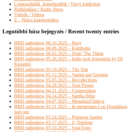
Lemezajánlók, lemezborítók / Vinyl Addiction
Rádióműsor / Radio Show
Videók / Videos
Z – Nincs kategorizálva
Legutóbbi húsz bejegyzés / Recent twenty entries
BBD radioshow 06.16.2025 – Busy
BBD radioshow 06.09.2025 – Kabibobo
BBD radioshow 06.02.2025 – Doin’ The Thing
BBD radioshow 05.26.2025 – Indie rock fejesugrás by DJ
Kisjankó
BBD radioshow 05.19.2025 – The Trip
BBD radioshow 05.12.2025 – Vamos par Georgia
BBD radioshow 05.05.2025 – Recollections
BBD radioshow 04.28.2025 – Soul Finger
BBD radioshow 04.21.2025 – Composition
BBD radioshow 04.14.2025 – Samba Blim
BBD radioshow 04.07.2025 – Memória/Chileya
BBD radioshow 03.31.2025 – In memoriam Lou Donaldson,
part one
BBD radioshow 03.24.2025 – Primrose Samba
BBD radioshow 03.17.2025 – U Telefone
BBD radioshow 03.10.2025 – Soul Eggs