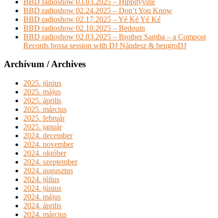
BBD radioshow 03.03.2025 – Hippityville
BBD radioshow 02.24.2025 – Don’t You Know
BBD radioshow 02.17.2025 – Yé Ké Yé Ké
BBD radioshow 02.10.2025 – Bedouin
BBD radioshow 02.03.2025 – Brother Samba – a Compost
Records bossa session with DJ Nándesz & beugroDJ
Archívum / Archives
2025. június
2025. május
2025. április
2025. március
2025. február
2025. január
2024. december
2024. november
2024. október
2024. szeptember
2024. augusztus
2024. július
2024. június
2024. május
2024. április
2024. március