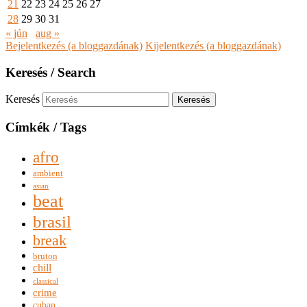
21
22
23
24
25
26
27
28
29
30
31
« jún
aug »
Bejelentkezés (a bloggazdának)
Kijelentkezés (a bloggazdának)
Keresés / Search
Keresés
Címkék / Tags
afro
ambient
asian
beat
brasil
break
bruton
chill
classical
crime
cuban