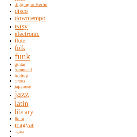
digging in Berlin
disco
downtempo
easy
electronic
flute
folk
funk
guitar
hammond
hiphop
hippies
japanese
jazz
latin
library
litera
magyar
nujazz
piano