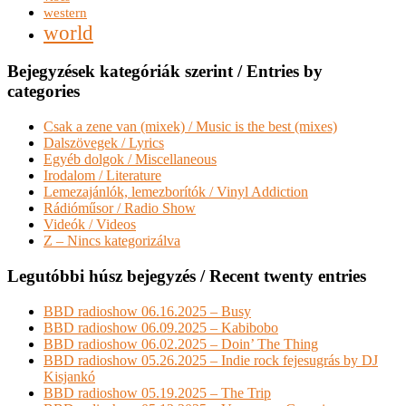
western
world
Bejegyzések kategóriák szerint / Entries by
categories
Csak a zene van (mixek) / Music is the best (mixes)
Dalszövegek / Lyrics
Egyéb dolgok / Miscellaneous
Irodalom / Literature
Lemezajánlók, lemezborítók / Vinyl Addiction
Rádióműsor / Radio Show
Videók / Videos
Z – Nincs kategorizálva
Legutóbbi húsz bejegyzés / Recent twenty entries
BBD radioshow 06.16.2025 – Busy
BBD radioshow 06.09.2025 – Kabibobo
BBD radioshow 06.02.2025 – Doin’ The Thing
BBD radioshow 05.26.2025 – Indie rock fejesugrás by DJ
Kisjankó
BBD radioshow 05.19.2025 – The Trip