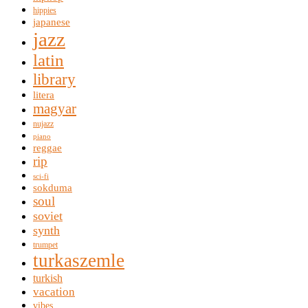
hippies
japanese
jazz
latin
library
litera
magyar
nujazz
piano
reggae
rip
sci-fi
sokduma
soul
soviet
synth
trumpet
turkaszemle
turkish
vacation
vibes