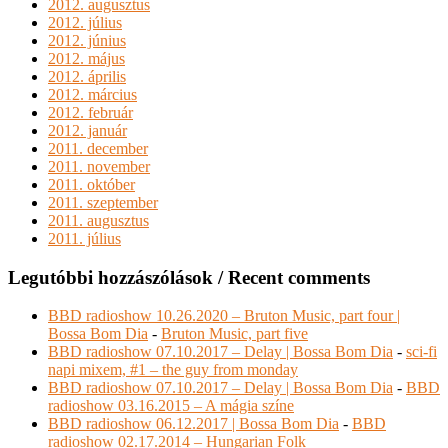
2012. augusztus
2012. július
2012. június
2012. május
2012. április
2012. március
2012. február
2012. január
2011. december
2011. november
2011. október
2011. szeptember
2011. augusztus
2011. július
Legutóbbi hozzászólások / Recent comments
BBD radioshow 10.26.2020 – Bruton Music, part four |
Bossa Bom Dia
-
Bruton Music, part five
BBD radioshow 07.10.2017 – Delay | Bossa Bom Dia
-
sci-fi
napi mixem, #1 – the guy from monday
BBD radioshow 07.10.2017 – Delay | Bossa Bom Dia
-
BBD
radioshow 03.16.2015 – A mágia színe
BBD radioshow 06.12.2017 | Bossa Bom Dia
-
BBD
radioshow 02.17.2014 – Hungarian Folk