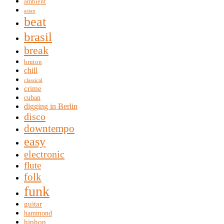
ambient
asian
beat
brasil
break
bruton
chill
classical
crime
cuban
digging in Berlin
disco
downtempo
easy
electronic
flute
folk
funk
guitar
hammond
hiphop