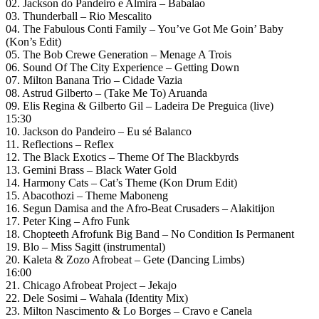
02. Jackson do Pandeiro e Almira – Babalao
03. Thunderball – Rio Mescalito
04. The Fabulous Conti Family – You’ve Got Me Goin’ Baby
(Kon’s Edit)
05. The Bob Crewe Generation – Menage A Trois
06. Sound Of The City Experience – Getting Down
07. Milton Banana Trio – Cidade Vazia
08. Astrud Gilberto – (Take Me To) Aruanda
09. Elis Regina & Gilberto Gil – Ladeira De Preguica (live)
15:30
10. Jackson do Pandeiro – Eu sé Balanco
11. Reflections – Reflex
12. The Black Exotics – Theme Of The Blackbyrds
13. Gemini Brass – Black Water Gold
14. Harmony Cats – Cat’s Theme (Kon Drum Edit)
15. Abacothozi – Theme Maboneng
16. Segun Damisa and the Afro-Beat Crusaders – Alakitijon
17. Peter King – Afro Funk
18. Chopteeth Afrofunk Big Band – No Condition Is Permanent
19. Blo – Miss Sagitt (instrumental)
20. Kaleta & Zozo Afrobeat – Gete (Dancing Limbs)
16:00
21. Chicago Afrobeat Project – Jekajo
22. Dele Sosimi – Wahala (Identity Mix)
23. Milton Nascimento & Lo Borges – Cravo e Canela