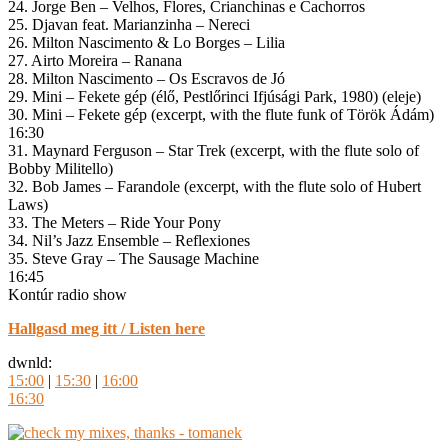
24. Jorge Ben – Velhos, Flores, Crianchinas e Cachorros
25. Djavan feat. Marianzinha – Nereci
26. Milton Nascimento & Lo Borges – Lilia
27. Airto Moreira – Ranana
28. Milton Nascimento – Os Escravos de Jó
29. Mini – Fekete gép (élő, Pestlőrinci Ifjúsági Park, 1980) (eleje)
30. Mini – Fekete gép (excerpt, with the flute funk of Török Ádám)
16:30
31. Maynard Ferguson – Star Trek (excerpt, with the flute solo of
Bobby Militello)
32. Bob James – Farandole (excerpt, with the flute solo of Hubert
Laws)
33. The Meters – Ride Your Pony
34. Nil’s Jazz Ensemble – Reflexiones
35. Steve Gray – The Sausage Machine
16:45
Kontúr radio show
Hallgasd meg itt / Listen here
dwnld:
15:00
|
15:30
|
16:00
16:30