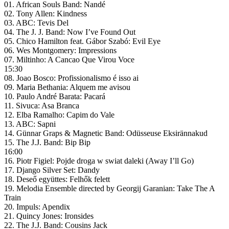
01. African Souls Band: Nandé
02. Tony Allen: Kindness
03. ABC: Tevis Del
04. The J. J. Band: Now I’ve Found Out
05. Chico Hamilton feat. Gábor Szabó: Evil Eye
06. Wes Montgomery: Impressions
07. Miltinho: A Cancao Que Virou Voce
15:30
08. Joao Bosco: Profissionalismo é isso ai
09. Maria Bethania: Alquem me avisou
10. Paulo André Barata: Pacará
11. Sivuca: Asa Branca
12. Elba Ramalho: Capim do Vale
13. ABC: Sapni
14. Günnar Graps & Magnetic Band: Odüsseuse Eksirännakud
15. The J.J. Band: Bip Bip
16:00
16. Piotr Figiel: Pojde droga w swiat daleki (Away I’ll Go)
17. Django Silver Set: Dandy
18. Deseő együttes: Felhők felett
19. Melodia Ensemble directed by Georgij Garanian: Take The A
Train
20. Impuls: Apendix
21. Quincy Jones: Ironsides
22. The J.J. Band: Cousins Jack