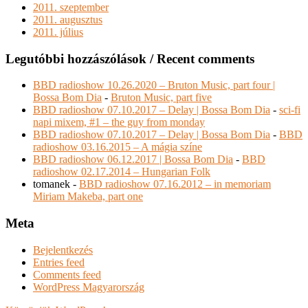
2011. szeptember
2011. augusztus
2011. július
Legutóbbi hozzászólások / Recent comments
BBD radioshow 10.26.2020 – Bruton Music, part four |
Bossa Bom Dia
-
Bruton Music, part five
BBD radioshow 07.10.2017 – Delay | Bossa Bom Dia
-
sci-fi
napi mixem, #1 – the guy from monday
BBD radioshow 07.10.2017 – Delay | Bossa Bom Dia
-
BBD
radioshow 03.16.2015 – A mágia színe
BBD radioshow 06.12.2017 | Bossa Bom Dia
-
BBD
radioshow 02.17.2014 – Hungarian Folk
tomanek
-
BBD radioshow 07.16.2012 – in memoriam
Miriam Makeba, part one
Meta
Bejelentkezés
Entries feed
Comments feed
WordPress Magyarország