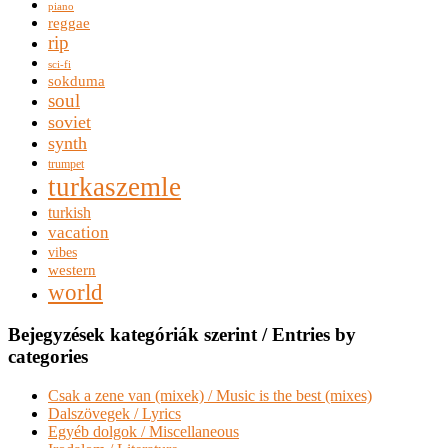
piano
reggae
rip
sci-fi
sokduma
soul
soviet
synth
trumpet
turkaszemle
turkish
vacation
vibes
western
world
Bejegyzések kategóriák szerint / Entries by
categories
Csak a zene van (mixek) / Music is the best (mixes)
Dalszövegek / Lyrics
Egyéb dolgok / Miscellaneous