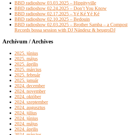
BBD radioshow 03.03.2025 – Hippityville
BBD radioshow 02.24.2025 – Don’t You Know
BBD radioshow 02.17.2025 – Yé Ké Yé Ké
BBD radioshow 02.10.2025 – Bedouin
BBD radioshow 02.03.2025 – Brother Samba – a Compost
Records bossa session with DJ Nándesz & beugroDJ
Archívum / Archives
2025. június
2025. május
2025. április
2025. március
2025. február
2025. január
2024. december
2024. november
2024. október
2024. szeptember
2024. augusztus
2024. július
2024. június
2024. május
2024. április
2024. március