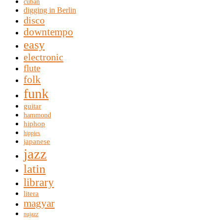
cuban
digging in Berlin
disco
downtempo
easy
electronic
flute
folk
funk
guitar
hammond
hiphop
hippies
japanese
jazz
latin
library
litera
magyar
nujazz