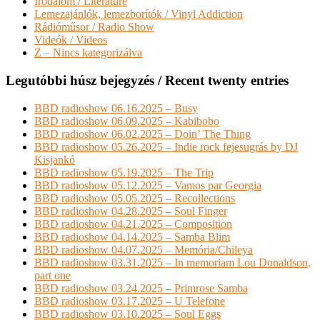
Irodalom / Literature
Lemezajánlók, lemezborítók / Vinyl Addiction
Rádióműsor / Radio Show
Videók / Videos
Z – Nincs kategorizálva
Legutóbbi húsz bejegyzés / Recent twenty entries
BBD radioshow 06.16.2025 – Busy
BBD radioshow 06.09.2025 – Kabibobo
BBD radioshow 06.02.2025 – Doin’ The Thing
BBD radioshow 05.26.2025 – Indie rock fejesugrás by DJ
Kisjankó
BBD radioshow 05.19.2025 – The Trip
BBD radioshow 05.12.2025 – Vamos par Georgia
BBD radioshow 05.05.2025 – Recollections
BBD radioshow 04.28.2025 – Soul Finger
BBD radioshow 04.21.2025 – Composition
BBD radioshow 04.14.2025 – Samba Blim
BBD radioshow 04.07.2025 – Memória/Chileya
BBD radioshow 03.31.2025 – In memoriam Lou Donaldson,
part one
BBD radioshow 03.24.2025 – Primrose Samba
BBD radioshow 03.17.2025 – U Telefone
BBD radioshow 03.10.2025 – Soul Eggs