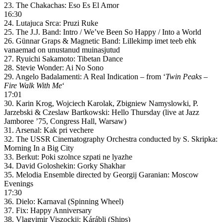
23. The Chakachas: Eso Es El Amor
16:30
24. Lutajuca Srca: Pruzi Ruke
25. The J.J. Band: Intro / We’ve Been So Happy / Into a World
26. Günnar Graps & Magnetic Band: Lillekimp imet teeb ehk
vanaemad on unustanud muinasjutud
27. Ryuichi Sakamoto: Tibetan Dance
28. Stevie Wonder: Ai No Sono
29. Angelo Badalamenti: A Real Indication – from ‘
Twin Peaks –
Fire Walk With Me
‘
17:01
30. Karin Krog, Wojciech Karolak, Zbigniew Namyslowki, P.
Jarzebski & Czeslaw Bartkowski: Hello Thursday (live at Jazz
Jamboree ’75, Congress Hall, Warsaw)
31. Arsenal: Kak pri vechere
32. The USSR Cinematography Orchestra conducted by S. Skripka:
Morning In a Big City
33. Berkut: Poki szolnce szpati ne lyazhe
34. David Goloshekin: Gorky Shakhar
35. Melodia Ensemble directed by Georgij Garanian: Moscow
Evenings
17:30
36. Dielo: Karnaval (Spinning Wheel)
37. Fix: Happy Anniversary
38. Vlagyimir Viszockij: Kárábli (Ships)