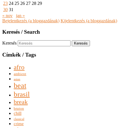
23
24
25
26
27
28
29
30
31
« nov
jan »
Bejelentkezés (a bloggazdának)
Kijelentkezés (a bloggazdának)
Keresés / Search
Keresés
Címkék / Tags
afro
ambient
asian
beat
brasil
break
bruton
chill
classical
crime