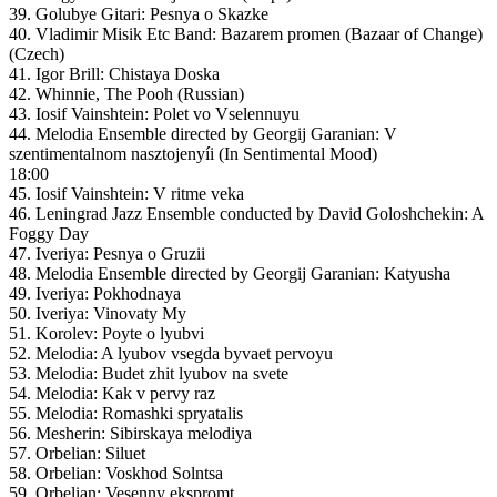
39. Golubye Gitari: Pesnya o Skazke
40. Vladimir Misik Etc Band: Bazarem promen (Bazaar of Change)
(Czech)
41. Igor Brill: Chistaya Doska
42. Whinnie, The Pooh (Russian)
43. Iosif Vainshtein: Polet vo Vselennuyu
44. Melodia Ensemble directed by Georgij Garanian: V
szentimentalnom nasztojenyíi (In Sentimental Mood)
18:00
45. Iosif Vainshtein: V ritme veka
46. Leningrad Jazz Ensemble conducted by David Goloshchekin: A
Foggy Day
47. Iveriya: Pesnya o Gruzii
48. Melodia Ensemble directed by Georgij Garanian: Katyusha
49. Iveriya: Pokhodnaya
50. Iveriya: Vinovaty My
51. Korolev: Poyte o lyubvi
52. Melodia: A lyubov vsegda byvaet pervoyu
53. Melodia: Budet zhit lyubov na svete
54. Melodia: Kak v pervy raz
55. Melodia: Romashki spryatalis
56. Mesherin: Sibirskaya melodiya
57. Orbelian: Siluet
58. Orbelian: Voskhod Solntsa
59. Orbelian: Vesenny ekspromt