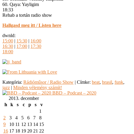
60. Qaya: Yayligim
18:33
Rehab a tortán radio show
Hallgasd meg itt / Listen here
dwnld:
15:00
|
15:30
|
16:00
16:30
|
17:00
|
17:30
18:00
Kategória:
Rádióműsor / Radio Show
|
Címke:
beat
,
brasil
,
funk
,
jazz
|
Minden vélemény számít!
BBD – Podcast – 2020
2013. december
h
k
s
c
p
s
v
1
2
3
4
5
6
7
8
9
10
11
12
13
14
15
16
17
18
19
20
21
22