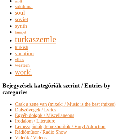
sci-fi
sokduma
soul
soviet
synth
trumpet
turkaszemle
turkish
vacation
vibes
western
world
Bejegyzések kategóriák szerint / Entries by
categories
Csak a zene van (mixek) / Music is the best (mixes)
Dalszövegek / Lyrics
Egyéb dolgok / Miscellaneous
Irodalom / Literature
Lemezajánlók, lemezborítók / Vinyl Addiction
Rádióműsor / Radio Show
Videók / Videos