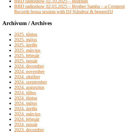
BBD radioshow 02.10.2025 – Bedouin
BBD radioshow 02.03.2025 – Brother Samba – a Compost
Records bossa session with DJ Nándesz & beugroDJ
Archívum / Archives
2025. június
2025. május
2025. április
2025. március
2025. február
2025. január
2024. december
2024. november
2024. október
2024. szeptember
2024. augusztus
2024. július
2024. június
2024. május
2024. április
2024. március
2024. február
2024. január
2023. december