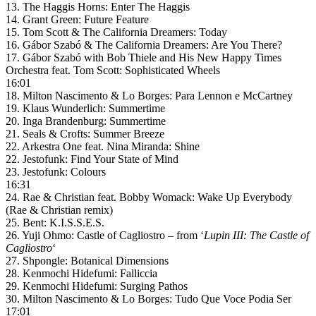
13. The Haggis Horns: Enter The Haggis
14. Grant Green: Future Feature
15. Tom Scott & The California Dreamers: Today
16. Gábor Szabó & The California Dreamers: Are You There?
17. Gábor Szabó with Bob Thiele and His New Happy Times
Orchestra feat. Tom Scott: Sophisticated Wheels
16:01
18. Milton Nascimento & Lo Borges: Para Lennon e McCartney
19. Klaus Wunderlich: Summertime
20. Inga Brandenburg: Summertime
21. Seals & Crofts: Summer Breeze
22. Arkestra One feat. Nina Miranda: Shine
22. Jestofunk: Find Your State of Mind
23. Jestofunk: Colours
16:31
24. Rae & Christian feat. Bobby Womack: Wake Up Everybody
(Rae & Christian remix)
25. Bent: K.I.S.S.E.S.
26. Yuji Ohmo: Castle of Cagliostro – from ‘
Lupin III: The Castle of
Cagliostro
‘
27. Shpongle: Botanical Dimensions
28. Kenmochi Hidefumi: Falliccia
29. Kenmochi Hidefumi: Surging Pathos
30. Milton Nascimento & Lo Borges: Tudo Que Voce Podia Ser
17:01