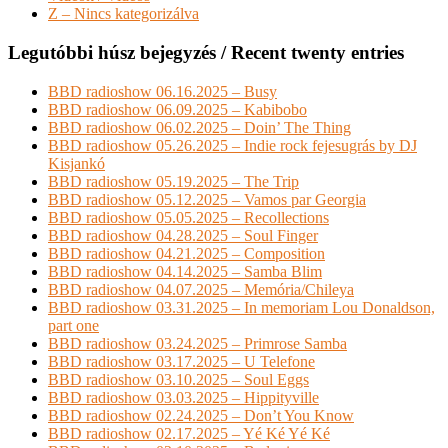
Z – Nincs kategorizálva
Legutóbbi húsz bejegyzés / Recent twenty entries
BBD radioshow 06.16.2025 – Busy
BBD radioshow 06.09.2025 – Kabibobo
BBD radioshow 06.02.2025 – Doin’ The Thing
BBD radioshow 05.26.2025 – Indie rock fejesugrás by DJ
Kisjankó
BBD radioshow 05.19.2025 – The Trip
BBD radioshow 05.12.2025 – Vamos par Georgia
BBD radioshow 05.05.2025 – Recollections
BBD radioshow 04.28.2025 – Soul Finger
BBD radioshow 04.21.2025 – Composition
BBD radioshow 04.14.2025 – Samba Blim
BBD radioshow 04.07.2025 – Memória/Chileya
BBD radioshow 03.31.2025 – In memoriam Lou Donaldson,
part one
BBD radioshow 03.24.2025 – Primrose Samba
BBD radioshow 03.17.2025 – U Telefone
BBD radioshow 03.10.2025 – Soul Eggs
BBD radioshow 03.03.2025 – Hippityville
BBD radioshow 02.24.2025 – Don’t You Know
BBD radioshow 02.17.2025 – Yé Ké Yé Ké