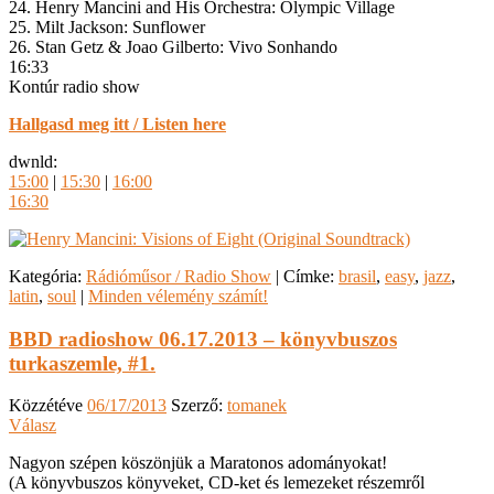
24. Henry Mancini and His Orchestra: Olympic Village
25. Milt Jackson: Sunflower
26. Stan Getz & Joao Gilberto: Vivo Sonhando
16:33
Kontúr radio show
Hallgasd meg itt / Listen here
dwnld:
15:00
|
15:30
|
16:00
16:30
Kategória:
Rádióműsor / Radio Show
|
Címke:
brasil
,
easy
,
jazz
,
latin
,
soul
|
Minden vélemény számít!
BBD radioshow 06.17.2013 – könyvbuszos
turkaszemle, #1.
Közzétéve
06/17/2013
Szerző:
tomanek
Válasz
Nagyon szépen köszönjük a Maratonos adományokat!
(A könyvbuszos könyveket, CD-ket és lemezeket részemről