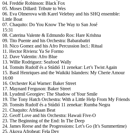
04. Freddie Robinson: Black Fox
05. Moses Dillard: Tribute to Wes
06. Eva Olmerova with Karel Velebny and his SHQ ensemble:
Little Boat
07. Chaquito: Do You Know The Way to San José
15:31
08. Caterina Valente & Edmundo Ros: Hare Krishna
09. Tito Puente and his Orchestra: Babarabatiri
10. Nico Gomez and his Afro Percussion Incl.: Ritual
11. Hector Riviera: Ya Se Formo
12. Dave Valentin: Afro Blue
13. Willie Rodriguez: Seafood Wally
14. Tomsits Rudolf és a Stúdió 11 zenekar: Let’s Twist Again
15. Basil Henriques and the Waikiki Islanders: My Cherie Amour
16:00
16. Orchester Kai Warner: Baker Street
17. Maynard Ferguson: Baker Street
18. Lyudmil Georgiev: The Shadow of Your Smile
19. The Tony Hatch Orchestra: With a Little Help From My Friends
20. Tomsits Rudolf és a Stúdió 11 zenekar: Rumba Negra
21. Chaquito: Afrikaan Beat
22. Geoff Love and his Orchestra: Hawaii Five-O
23. The Beginning of the End: In The Deep
24. James Reese and the Progressions: Let’s Go (It’s Summertime)
25. Akoya Afrobeat: Fela Dey