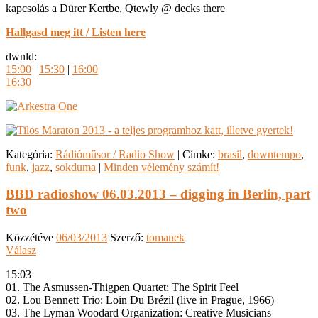
kapcsolás a Dürer Kertbe, Qtewly @ decks there
Hallgasd meg itt / Listen here
dwnld:
15:00
|
15:30
|
16:00
16:30
Kategória:
Rádióműsor / Radio Show
|
Címke:
brasil
,
downtempo
,
funk
,
jazz
,
sokduma
|
Minden vélemény számít!
BBD radioshow 06.03.2013 – digging in Berlin, part
two
Közzétéve
06/03/2013
Szerző:
tomanek
Válasz
15:03
01. The Asmussen-Thigpen Quartet: The Spirit Feel
02. Lou Bennett Trio: Loin Du Brézil (live in Prague, 1966)
03. The Lyman Woodard Organization: Creative Musicians