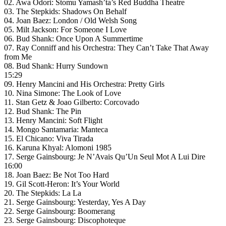
02. Awa Odori: Stomu Yamash’ta’s Red Buddha Theatre
03. The Stepkids: Shadows On Behalf
04. Joan Baez: London / Old Welsh Song
05. Milt Jackson: For Someone I Love
06. Bud Shank: Once Upon A Summertime
07. Ray Conniff and his Orchestra: They Can’t Take That Away
from Me
08. Bud Shank: Hurry Sundown
15:29
09. Henry Mancini and His Orchestra: Pretty Girls
10. Nina Simone: The Look of Love
11. Stan Getz & Joao Gilberto: Corcovado
12. Bud Shank: The Pin
13. Henry Mancini: Soft Flight
14. Mongo Santamaria: Manteca
15. El Chicano: Viva Tirada
16. Karuna Khyal: Alomoni 1985
17. Serge Gainsbourg: Je N’Avais Qu’Un Seul Mot A Lui Dire
16:00
18. Joan Baez: Be Not Too Hard
19. Gil Scott-Heron: It’s Your World
20. The Stepkids: La La
21. Serge Gainsbourg: Yesterday, Yes A Day
22. Serge Gainsbourg: Boomerang
23. Serge Gainsbourg: Discophoteque