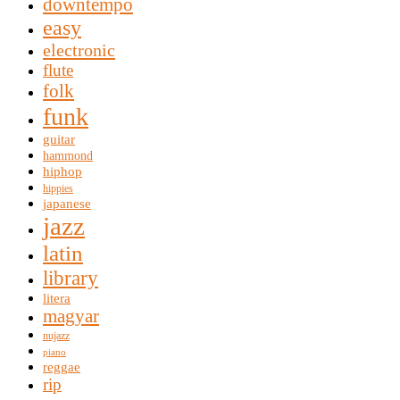
downtempo
easy
electronic
flute
folk
funk
guitar
hammond
hiphop
hippies
japanese
jazz
latin
library
litera
magyar
nujazz
piano
reggae
rip