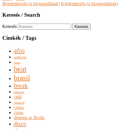
Bejelentkezés (a bloggazdának)
Kijelentkezés (a bloggazdának)
Keresés / Search
Keresés
Címkék / Tags
afro
ambient
asian
beat
brasil
break
bruton
chill
classical
crime
cuban
digging in Berlin
disco