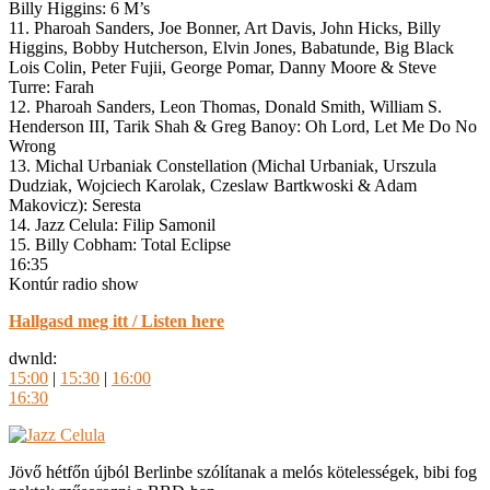
Billy Higgins: 6 M’s
11. Pharoah Sanders, Joe Bonner, Art Davis, John Hicks, Billy
Higgins, Bobby Hutcherson, Elvin Jones, Babatunde, Big Black
Lois Colin, Peter Fujii, George Pomar, Danny Moore & Steve
Turre: Farah
12. Pharoah Sanders, Leon Thomas, Donald Smith, William S.
Henderson III, Tarik Shah & Greg Banoy: Oh Lord, Let Me Do No
Wrong
13. Michal Urbaniak Constellation (Michal Urbaniak, Urszula
Dudziak, Wojciech Karolak, Czeslaw Bartkwoski & Adam
Makovicz): Seresta
14. Jazz Celula: Filip Samonil
15. Billy Cobham: Total Eclipse
16:35
Kontúr radio show
Hallgasd meg itt / Listen here
dwnld:
15:00
|
15:30
|
16:00
16:30
Jövő hétfőn újból Berlinbe szólítanak a melós kötelességek, bibi fog