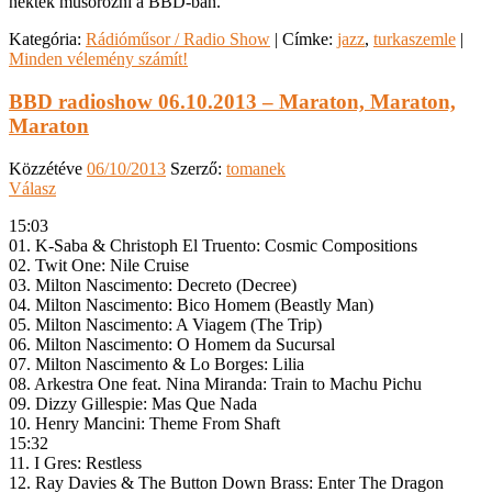
nektek műsorozni a BBD-ban.
Kategória:
Rádióműsor / Radio Show
|
Címke:
jazz
,
turkaszemle
|
Minden vélemény számít!
BBD radioshow 06.10.2013 – Maraton, Maraton,
Maraton
Közzétéve
06/10/2013
Szerző:
tomanek
Válasz
15:03
01. K-Saba & Christoph El Truento: Cosmic Compositions
02. Twit One: Nile Cruise
03. Milton Nascimento: Decreto (Decree)
04. Milton Nascimento: Bico Homem (Beastly Man)
05. Milton Nascimento: A Viagem (The Trip)
06. Milton Nascimento: O Homem da Sucursal
07. Milton Nascimento & Lo Borges: Lilia
08. Arkestra One feat. Nina Miranda: Train to Machu Pichu
09. Dizzy Gillespie: Mas Que Nada
10. Henry Mancini: Theme From Shaft
15:32
11. I Gres: Restless
12. Ray Davies & The Button Down Brass: Enter The Dragon