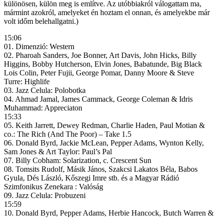
különösen, külön meg is említve. Az utóbbiakról válogattam ma,
mármint azokról, amelyeket én hoztam el onnan, és amelyekbe már
volt időm belehallgatni.)
15:06
01. Dimenzió: Western
02. Pharoah Sanders, Joe Bonner, Art Davis, John Hicks, Billy
Higgins, Bobby Hutcherson, Elvin Jones, Babatunde, Big Black
Lois Colin, Peter Fujii, George Pomar, Danny Moore & Steve
Turre: Highlife
03. Jazz Celula: Polobotka
04. Ahmad Jamal, James Cammack, George Coleman & Idris
Muhammad: Appreciaton
15:33
05. Keith Jarrett, Dewey Redman, Charlie Haden, Paul Motian &
co.: The Rich (And The Poor) – Take 1.5
06. Donald Byrd, Jackie McLean, Pepper Adams, Wynton Kelly,
Sam Jones & Art Taylor: Paul’s Pal
07. Billy Cobham: Solarization, c. Crescent Sun
08. Tomsits Rudolf, Másik János, Szakcsi Lakatos Béla, Babos
Gyula, Dés László, Kőszegi Imre stb. és a Magyar Rádió
Szimfonikus Zenekara : Valóság
09. Jazz Celula: Probuzeni
15:59
10. Donald Byrd, Pepper Adams, Herbie Hancock, Butch Warren &