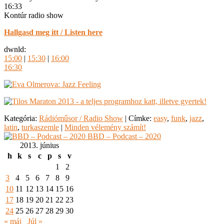
16:33
Kontúr radio show
Hallgasd meg itt / Listen here
dwnld:
15:00
|
15:30
|
16:00
16:30
Kategória:
Rádióműsor / Radio Show
|
Címke:
easy
,
funk
,
jazz
,
latin
,
turkaszemle
|
Minden vélemény számít!
BBD – Podcast – 2020
2013. június
h
k
s
c
p
s
v
1
2
3
4
5
6
7
8
9
10
11
12
13
14
15
16
17
18
19
20
21
22
23
24
25
26
27
28
29
30
« máj
Júl »