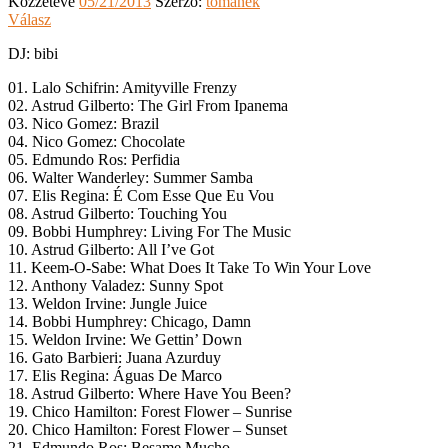
Közzétéve
05/21/2013
Szerző:
tomanek
Válasz
DJ: bibi
01. Lalo Schifrin: Amityville Frenzy
02. Astrud Gilberto: The Girl From Ipanema
03. Nico Gomez: Brazil
04. Nico Gomez: Chocolate
05. Edmundo Ros: Perfidia
06. Walter Wanderley: Summer Samba
07. Elis Regina: É Com Esse Que Eu Vou
08. Astrud Gilberto: Touching You
09. Bobbi Humphrey: Living For The Music
10. Astrud Gilberto: All I’ve Got
11. Keem-O-Sabe: What Does It Take To Win Your Love
12. Anthony Valadez: Sunny Spot
13. Weldon Irvine: Jungle Juice
14. Bobbi Humphrey: Chicago, Damn
15. Weldon Irvine: We Gettin’ Down
16. Gato Barbieri: Juana Azurduy
17. Elis Regina: Águas De Marco
18. Astrud Gilberto: Where Have You Been?
19. Chico Hamilton: Forest Flower – Sunrise
20. Chico Hamilton: Forest Flower – Sunset
21. Edmundo Ros: Besame Mucho