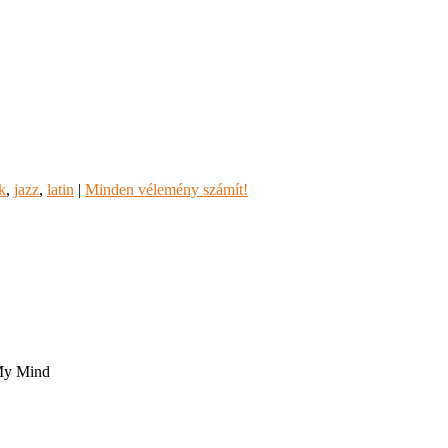
k
,
jazz
,
latin
|
Minden vélemény számít!
 My Mind