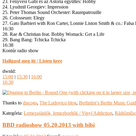
23. Fenyvesi Gabi és az Astoria együttes: Hobby
24. Lyudmil Georgiev: Impression
25. Peter Thomas Sound Orchester: Raumpatrouille
26. Colosseum: Elegy
27. Gato Barbieri with Ron Carter, Lonnie Liston Smith & co.: Falsa
16:30
28. Rae & Christian feat. Bobby Womack: Get a Life
29. Bang Bang: Tchicka Tchicka
16:38
Kontúr radio show
Hallgasd meg itt / Listen here
dwnld:
15:00
|
15:30
|
16:00
16:30
Thanks to
discogs
,
The Ludovico blog
,
Berlinlist’s Berlin Music Gui
Kategória:
Lemezajánlók, lemezborítók / Vinyl Addiction
,
Rádióműso
BBD radioshow 05.20.2013 with bibi