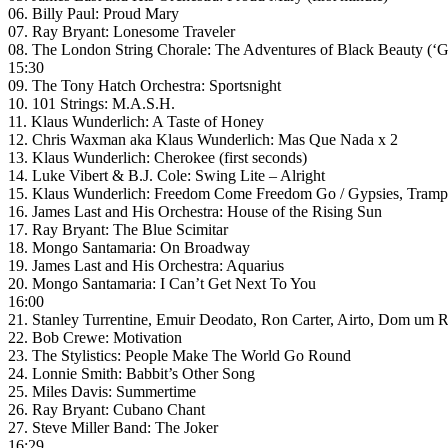
06. Billy Paul: Proud Mary
07. Ray Bryant: Lonesome Traveler
08. The London String Chorale: The Adventures of Black Beauty (‘
15:30
09. The Tony Hatch Orchestra: Sportsnight
10. 101 Strings: M.A.S.H.
11. Klaus Wunderlich: A Taste of Honey
12. Chris Waxman aka Klaus Wunderlich: Mas Que Nada x 2
13. Klaus Wunderlich: Cherokee (first seconds)
14. Luke Vibert & B.J. Cole: Swing Lite – Alright
15. Klaus Wunderlich: Freedom Come Freedom Go / Gypsies, Tramp
16. James Last and His Orchestra: House of the Rising Sun
17. Ray Bryant: The Blue Scimitar
18. Mongo Santamaria: On Broadway
19. James Last and His Orchestra: Aquarius
20. Mongo Santamaria: I Can’t Get Next To You
16:00
21. Stanley Turrentine, Emuir Deodato, Ron Carter, Airto, Dom um 
22. Bob Crewe: Motivation
23. The Stylistics: People Make The World Go Round
24. Lonnie Smith: Babbit’s Other Song
25. Miles Davis: Summertime
26. Ray Bryant: Cubano Chant
27. Steve Miller Band: The Joker
16:29