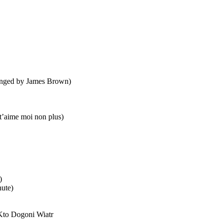
ranged by James Brown)
t’aime moi non plus)
)
nute)
Kto Dogoni Wiatr