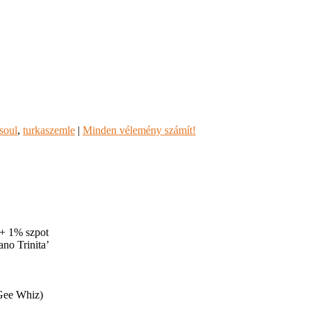
soul
,
turkaszemle
|
Minden vélemény számít!
 + 1% szpot
no Trinita’
(Gee Whiz)