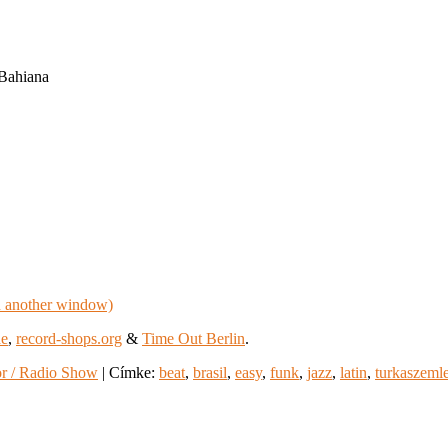
 Bahiana
de
,
record-shops.org
&
Time Out Berlin
.
r / Radio Show
|
Címke:
beat
,
brasil
,
easy
,
funk
,
jazz
,
latin
,
turkaszeml