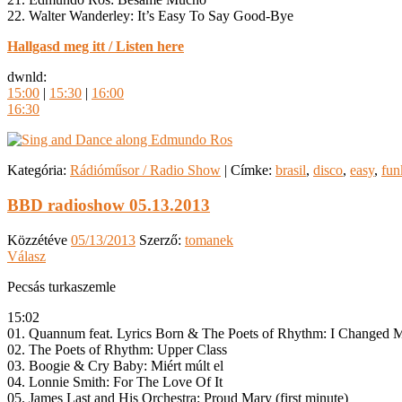
22. Walter Wanderley: It’s Easy To Say Good-Bye
Hallgasd meg itt / Listen here
dwnld:
15:00
|
15:30
|
16:00
16:30
Kategória:
Rádióműsor / Radio Show
|
Címke:
brasil
,
disco
,
easy
,
fun
BBD radioshow 05.13.2013
Közzétéve
05/13/2013
Szerző:
tomanek
Válasz
Pecsás turkaszemle
15:02
01. Quannum feat. Lyrics Born & The Poets of Rhythm: I Changed
02. The Poets of Rhythm: Upper Class
03. Boogie & Cry Baby: Miért múlt el
04. Lonnie Smith: For The Love Of It
05. James Last and His Orchestra: Proud Mary (first minute)