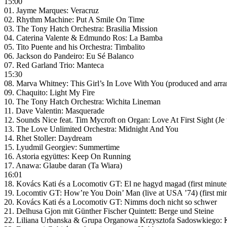
15:00
01. Jayme Marques: Veracruz
02. Rhythm Machine: Put A Smile On Time
03. The Tony Hatch Orchestra: Brasilia Mission
04. Caterina Valente & Edmundo Ros: La Bamba
05. Tito Puente and his Orchestra: Timbalito
06. Jackson do Pandeiro: Eu Sé Balanco
07. Red Garland Trio: Manteca
15:30
08. Marva Whitney: This Girl’s In Love With You (produced and ar
09. Chaquito: Light My Fire
10. The Tony Hatch Orchestra: Wichita Lineman
11. Dave Valentin: Masquerade
12. Sounds Nice feat. Tim Mycroft on Organ: Love At First Sight (Je 
13. The Love Unlimited Orchestra: Midnight And You
14. Rhet Stoller: Daydream
15. Lyudmil Georgiev: Summertime
16. Astoria együttes: Keep On Running
17. Anawa: Glaube daran (Ta Wiara)
16:01
18. Kovács Kati és a Locomotiv GT: El ne hagyd magad (first minute
19. Locomtiv GT: How’re You Doin’ Man (live at USA ’74) (first mi
20. Kovács Kati és a Locomotiv GT: Nimms doch nicht so schwer
21. Delhusa Gjon mit Günther Fischer Quintett: Berge und Steine
22. Liliana Urbanska & Grupa Organowa Krzysztofa Sadoswkiego: 