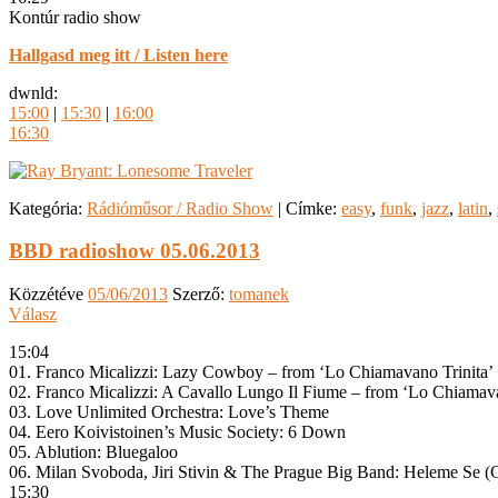
Kontúr radio show
Hallgasd meg itt / Listen here
dwnld:
15:00
|
15:30
|
16:00
16:30
Kategória:
Rádióműsor / Radio Show
|
Címke:
easy
,
funk
,
jazz
,
latin
,
BBD radioshow 05.06.2013
Közzétéve
05/06/2013
Szerző:
tomanek
Válasz
15:04
01. Franco Micalizzi: Lazy Cowboy – from ‘Lo Chiamavano Trinita’
02. Franco Micalizzi: A Cavallo Lungo Il Fiume – from ‘Lo Chiamava
03. Love Unlimited Orchestra: Love’s Theme
04. Eero Koivistoinen’s Music Society: 6 Down
05. Ablution: Bluegaloo
06. Milan Svoboda, Jiri Stivin & The Prague Big Band: Heleme Se 
15:30