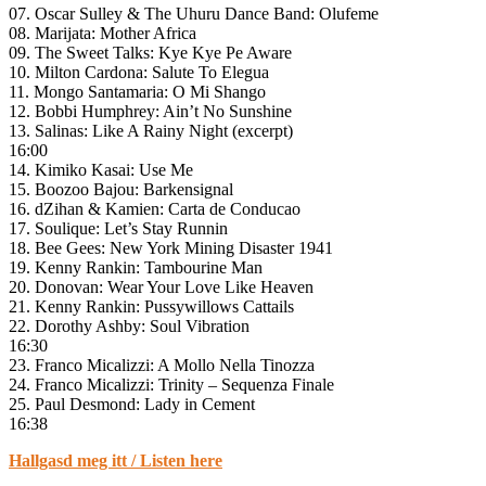
07. Oscar Sulley & The Uhuru Dance Band: Olufeme
08. Marijata: Mother Africa
09. The Sweet Talks: Kye Kye Pe Aware
10. Milton Cardona: Salute To Elegua
11. Mongo Santamaria: O Mi Shango
12. Bobbi Humphrey: Ain’t No Sunshine
13. Salinas: Like A Rainy Night (excerpt)
16:00
14. Kimiko Kasai: Use Me
15. Boozoo Bajou: Barkensignal
16. dZihan & Kamien: Carta de Conducao
17. Soulique: Let’s Stay Runnin
18. Bee Gees: New York Mining Disaster 1941
19. Kenny Rankin: Tambourine Man
20. Donovan: Wear Your Love Like Heaven
21. Kenny Rankin: Pussywillows Cattails
22. Dorothy Ashby: Soul Vibration
16:30
23. Franco Micalizzi: A Mollo Nella Tinozza
24. Franco Micalizzi: Trinity – Sequenza Finale
25. Paul Desmond: Lady in Cement
16:38
Hallgasd meg itt / Listen here