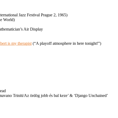
rnational Jazz Festival Prague 2, 1965)
he World)
thematician’s Air Display
ert is my therapist
(“A playoff atmosphere in here tonight!”)
Head
iamavano Triniti/Az ördög jobb és bal keze’ & ‘Django Unchained’