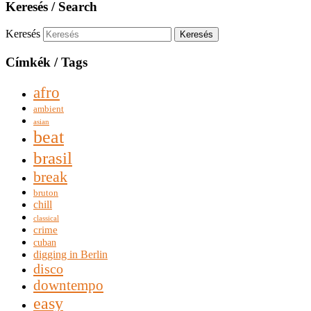
Keresés / Search
Keresés
Címkék / Tags
afro
ambient
asian
beat
brasil
break
bruton
chill
classical
crime
cuban
digging in Berlin
disco
downtempo
easy