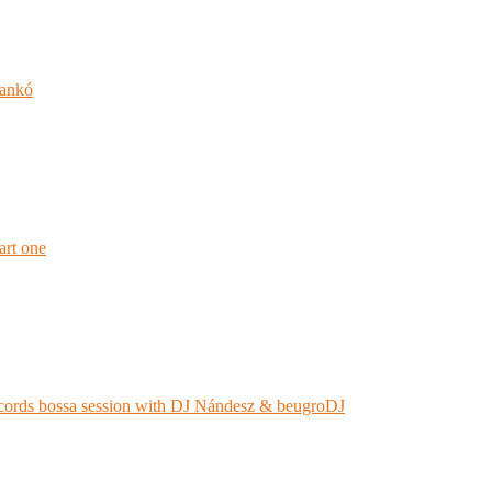
jankó
rt one
ords bossa session with DJ Nándesz & beugroDJ