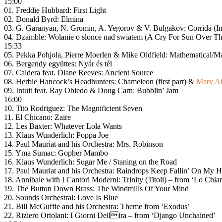
15:00
01. Freddie Hubbard: First Light
02. Donald Byrd: Elmina
03. G. Garanyan, N. Gromin, A. Yegorov & V. Bulgakov: Corrida (Inte
04. Dzamble: Wolanie o slonce nad swiatem (A Cry For Sun Over T
15:33
05. Pekka Pohjola, Pierre Moerlen & Mike Oldfield: Mathematical/Ma
06. Bergendy együttes: Nyár és tél
07. Caldera feat. Diane Reeves: Ancient Source
08. Herbie Hancock’s Headhunters: Chameleon (first part) &
Marv Alb
09. Intuit feat. Ray Obiedo & Doug Carn: Bubblin’ Jam
16:00
10. Tito Rodriguez: The Magnificient Seven
11. El Chicano: Zaire
12. Les Baxter: Whatever Lola Wants
13. Klaus Wunderlich: Poppa Joe
14. Paul Mauriat and his Orchestra: Mrs. Robinson
15. Yma Sumac: Gopher Mambo
16. Klaus Wunderlich: Sugar Me / Staning on the Road
17. Paul Mauriat and his Orchestra: Raindrops Keep Fallin’ On My 
18. Annibale with I Cantori Moderni: Trinity (Titoli) – from ‘Lo Ch
19. The Button Down Brass: The Windmills Of Your Mind
20. Sounds Orchestral: Love Is Blue
21. Bill McGuffie and his Orchestra: Theme from ‘Exodus’
22. Riziero Ortolani: I Giorni Dellira – from ‘Django Unchained’