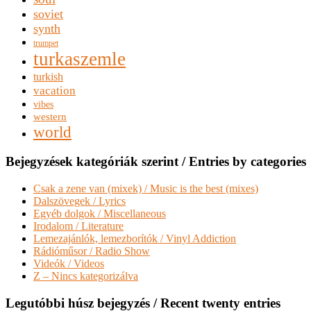
soviet
synth
trumpet
turkaszemle
turkish
vacation
vibes
western
world
Bejegyzések kategóriák szerint / Entries by categories
Csak a zene van (mixek) / Music is the best (mixes)
Dalszövegek / Lyrics
Egyéb dolgok / Miscellaneous
Irodalom / Literature
Lemezajánlók, lemezborítók / Vinyl Addiction
Rádióműsor / Radio Show
Videók / Videos
Z – Nincs kategorizálva
Legutóbbi húsz bejegyzés / Recent twenty entries