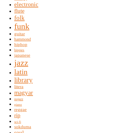
electronic
flute
folk
funk
guitar
hammond
hiphop
hippies
japanese
jazz
latin
library
litera
magyar
nujazz
piano
reggae
rip
sci-fi
sokduma
soul