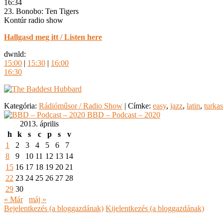
16:34
23. Bonobo: Ten Tigers
Kontúr radio show
Hallgasd meg itt / Listen here
dwnld:
15:00
|
15:30
|
16:00
16:30
Kategória:
Rádióműsor / Radio Show
|
Címke:
easy
,
jazz
,
latin
,
turka
BBD – Podcast – 2020
2013. április
h
k
s
c
p
s
v
1
2
3
4
5
6
7
8
9
10
11
12
13
14
15
16
17
18
19
20
21
22
23
24
25
26
27
28
29
30
« Már
máj »
Bejelentkezés (a bloggazdának)
Kijelentkezés (a bloggazdának)