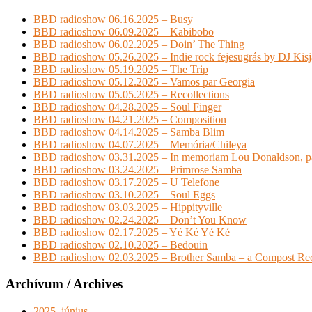
BBD radioshow 06.16.2025 – Busy
BBD radioshow 06.09.2025 – Kabibobo
BBD radioshow 06.02.2025 – Doin’ The Thing
BBD radioshow 05.26.2025 – Indie rock fejesugrás by DJ Kis
BBD radioshow 05.19.2025 – The Trip
BBD radioshow 05.12.2025 – Vamos par Georgia
BBD radioshow 05.05.2025 – Recollections
BBD radioshow 04.28.2025 – Soul Finger
BBD radioshow 04.21.2025 – Composition
BBD radioshow 04.14.2025 – Samba Blim
BBD radioshow 04.07.2025 – Memória/Chileya
BBD radioshow 03.31.2025 – In memoriam Lou Donaldson, pa
BBD radioshow 03.24.2025 – Primrose Samba
BBD radioshow 03.17.2025 – U Telefone
BBD radioshow 03.10.2025 – Soul Eggs
BBD radioshow 03.03.2025 – Hippityville
BBD radioshow 02.24.2025 – Don’t You Know
BBD radioshow 02.17.2025 – Yé Ké Yé Ké
BBD radioshow 02.10.2025 – Bedouin
BBD radioshow 02.03.2025 – Brother Samba – a Compost Rec
Archívum / Archives
2025. június