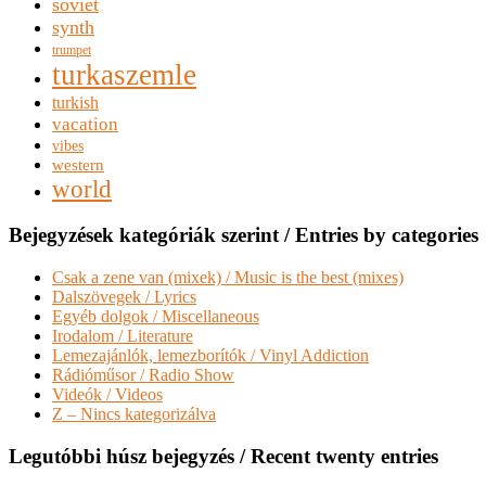
soviet
synth
trumpet
turkaszemle
turkish
vacation
vibes
western
world
Bejegyzések kategóriák szerint / Entries by categories
Csak a zene van (mixek) / Music is the best (mixes)
Dalszövegek / Lyrics
Egyéb dolgok / Miscellaneous
Irodalom / Literature
Lemezajánlók, lemezborítók / Vinyl Addiction
Rádióműsor / Radio Show
Videók / Videos
Z – Nincs kategorizálva
Legutóbbi húsz bejegyzés / Recent twenty entries