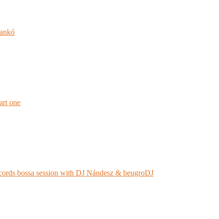
jankó
rt one
ords bossa session with DJ Nándesz & beugroDJ