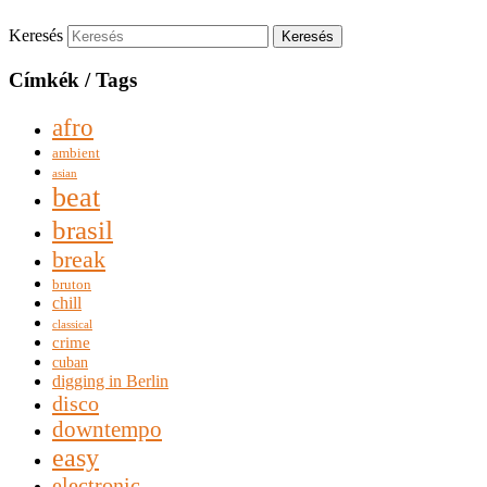
Keresés
Címkék / Tags
afro
ambient
asian
beat
brasil
break
bruton
chill
classical
crime
cuban
digging in Berlin
disco
downtempo
easy
electronic