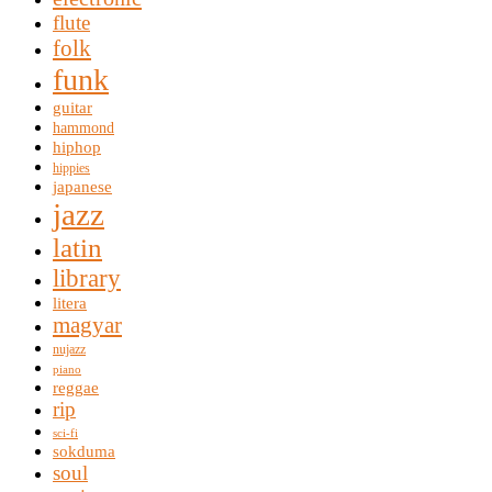
flute
folk
funk
guitar
hammond
hiphop
hippies
japanese
jazz
latin
library
litera
magyar
nujazz
piano
reggae
rip
sci-fi
sokduma
soul