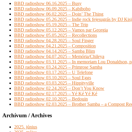
BBD radioshow 06.16.2025 – Busy
BBD radioshow 06.09.2025 – Kabibobo
BBD radioshow 06.02.2025 – Doin’ The Thing
BBD radioshow 05.26.2025 – Indie rock fejesugrás by DJ Kis
BBD radioshow 05.19.2025 – The Trip
BBD radioshow 05.12.2025 – Vamos par Georgia
BBD radioshow 05.05.2025 – Recollections
BBD radioshow 04.28.2025 – Soul Finger
BBD radioshow 04.21.2025 – Composition
BBD radioshow 04.14.2025 – Samba Blim
BBD radioshow 04.07.2025 – Memória/Chileya
BBD radioshow 03.31.2025 – In memoriam Lou Donaldson, pa
BBD radioshow 03.24.2025 – Primrose Samba
BBD radioshow 03.17.2025 – U Telefone
BBD radioshow 03.10.2025 – Soul Eggs
BBD radioshow 03.03.2025 – Hippityville
BBD radioshow 02.24.2025 – Don’t You Know
BBD radioshow 02.17.2025 – Yé Ké Yé Ké
BBD radioshow 02.10.2025 – Bedouin
BBD radioshow 02.03.2025 – Brother Samba – a Compost Rec
Archívum / Archives
2025. június