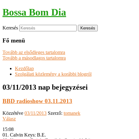
Bossa Bom Dia
Keresés
Fő menü
Tovább az elsődleges tartalomra
Tovább a másodlagos tartalomra
Kezdőlap
Szolgálati közlemény a korábbi blogról
03/11/2013
nap bejegyzései
BBD radioshow 03.11.2013
Közzétéve
03/11/2013
Szerző:
tomanek
Válasz
15:08
01. Calvin Keys: B.E.