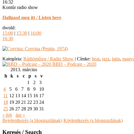
16:32
Kontúr radio show
Hallgasd meg itt / Listen here
dwnld:
15:00
|
15:30
|
16:00
16:30
Kategória:
Rádióműsor / Radio Show
|
Címke:
beat
,
jazz
,
latin
,
magy
BBD – Podcast – 2020
2013. március
h
k
s
c
p
s
v
1
2
3
4
5
6
7
8
9
10
11
12
13
14
15
16
17
18
19
20
21
22
23
24
25
26
27
28
29
30
31
« feb
ápr »
Bejelentkezés (a bloggazdának)
Kijelentkezés (a bloggazdának)
Keresés / Search