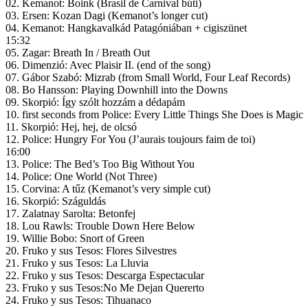
02. Kemanot: Boink (Brasil de Carnival búti)
03. Ersen: Kozan Dagi (Kemanot’s longer cut)
04. Kemanot: Hangkavalkád Patagóniában + cigiszünet
15:32
05. Zagar: Breath In / Breath Out
06. Dimenzió: Avec Plaisir II. (end of the song)
07. Gábor Szabó: Mizrab (from Small World, Four Leaf Records)
08. Bo Hansson: Playing Downhill into the Downs
09. Skorpió: Így szólt hozzám a dédapám
10. first seconds from Police: Every Little Things She Does is Magic
11. Skorpió: Hej, hej, de olcsó
12. Police: Hungry For You (J’aurais toujours faim de toi)
16:00
13. Police: The Bed’s Too Big Without You
14. Police: One World (Not Three)
15. Corvina: A tűz (Kemanot’s very simple cut)
16. Skorpió: Száguldás
17. Zalatnay Sarolta: Betonfej
18. Lou Rawls: Trouble Down Here Below
19. Willie Bobo: Snort of Green
20. Fruko y sus Tesos: Flores Silvestres
21. Fruko y sus Tesos: La Lluvia
22. Fruko y sus Tesos: Descarga Espectacular
23. Fruko y sus Tesos:No Me Dejan Quererto
24. Fruko y sus Tesos: Tihuanaco