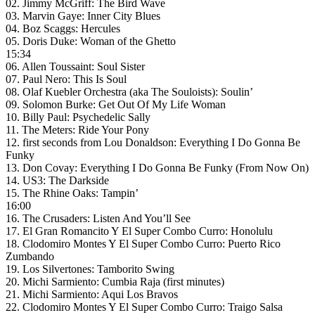
02. Jimmy McGriff: The Bird Wave
03. Marvin Gaye: Inner City Blues
04. Boz Scaggs: Hercules
05. Doris Duke: Woman of the Ghetto
15:34
06. Allen Toussaint: Soul Sister
07. Paul Nero: This Is Soul
08. Olaf Kuebler Orchestra (aka The Souloists): Soulin’
09. Solomon Burke: Get Out Of My Life Woman
10. Billy Paul: Psychedelic Sally
11. The Meters: Ride Your Pony
12. first seconds from Lou Donaldson: Everything I Do Gonna Be
Funky
13. Don Covay: Everything I Do Gonna Be Funky (From Now On)
14. US3: The Darkside
15. The Rhine Oaks: Tampin’
16:00
16. The Crusaders: Listen And You’ll See
17. El Gran Romancito Y El Super Combo Curro: Honolulu
18. Clodomiro Montes Y El Super Combo Curro: Puerto Rico
Zumbando
19. Los Silvertones: Tamborito Swing
20. Michi Sarmiento: Cumbia Raja (first minutes)
21. Michi Sarmiento: Aqui Los Bravos
22. Clodomiro Montes Y El Super Combo Curro: Traigo Salsa