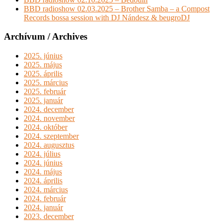
BBD radioshow 02.03.2025 – Brother Samba – a Compost
Records bossa session with DJ Nándesz & beugroDJ
Archívum / Archives
2025. június
2025. május
2025. április
2025. március
2025. február
2025. január
2024. december
2024. november
2024. október
2024. szeptember
2024. augusztus
2024. július
2024. június
2024. május
2024. április
2024. március
2024. február
2024. január
2023. december