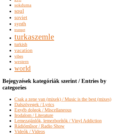
sokduma
soul
soviet
synth
trumpet
turkaszemle
turkish
vacation
vibes
western
world
Bejegyzések kategóriák szerint / Entries by
categories
Csak a zene van (mixek) / Music is the best (mixes)
Dalszövegek / Lyrics
Egyéb dolgok / Miscellaneous
Irodalom / Literature
Lemezajánlók, lemezborítók / Vinyl Addiction
Rádióműsor / Radio Show
Videók / Videos