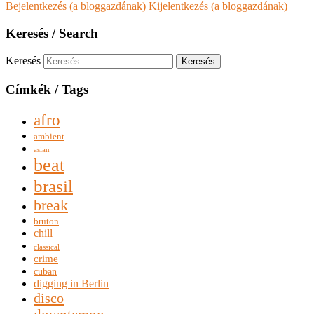
Bejelentkezés (a bloggazdának)
Kijelentkezés (a bloggazdának)
Keresés / Search
Keresés
Címkék / Tags
afro
ambient
asian
beat
brasil
break
bruton
chill
classical
crime
cuban
digging in Berlin
disco