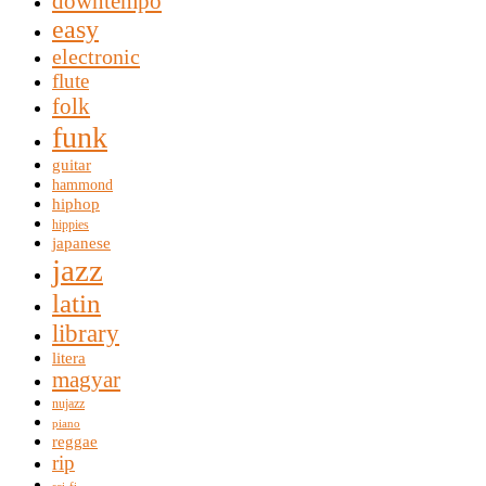
downtempo
easy
electronic
flute
folk
funk
guitar
hammond
hiphop
hippies
japanese
jazz
latin
library
litera
magyar
nujazz
piano
reggae
rip
sci-fi