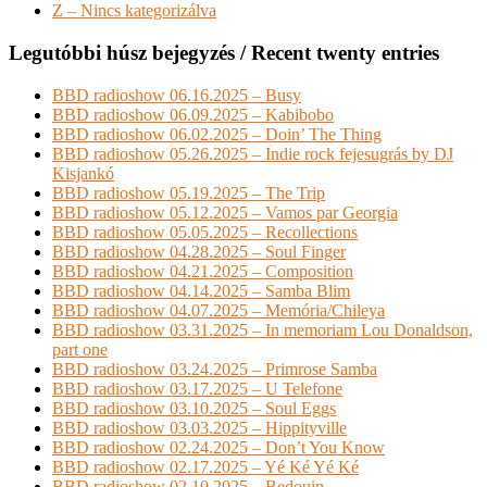
Z – Nincs kategorizálva
Legutóbbi húsz bejegyzés / Recent twenty entries
BBD radioshow 06.16.2025 – Busy
BBD radioshow 06.09.2025 – Kabibobo
BBD radioshow 06.02.2025 – Doin’ The Thing
BBD radioshow 05.26.2025 – Indie rock fejesugrás by DJ
Kisjankó
BBD radioshow 05.19.2025 – The Trip
BBD radioshow 05.12.2025 – Vamos par Georgia
BBD radioshow 05.05.2025 – Recollections
BBD radioshow 04.28.2025 – Soul Finger
BBD radioshow 04.21.2025 – Composition
BBD radioshow 04.14.2025 – Samba Blim
BBD radioshow 04.07.2025 – Memória/Chileya
BBD radioshow 03.31.2025 – In memoriam Lou Donaldson,
part one
BBD radioshow 03.24.2025 – Primrose Samba
BBD radioshow 03.17.2025 – U Telefone
BBD radioshow 03.10.2025 – Soul Eggs
BBD radioshow 03.03.2025 – Hippityville
BBD radioshow 02.24.2025 – Don’t You Know
BBD radioshow 02.17.2025 – Yé Ké Yé Ké
BBD radioshow 02.10.2025 – Bedouin