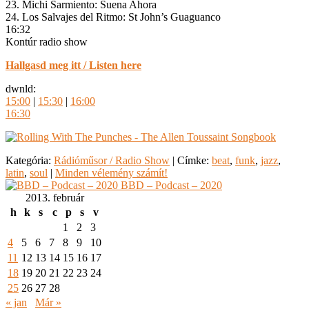
23. Michi Sarmiento: Suena Ahora
24. Los Salvajes del Ritmo: St John’s Guaguanco
16:32
Kontúr radio show
Hallgasd meg itt / Listen here
dwnld:
15:00
|
15:30
|
16:00
16:30
Kategória:
Rádióműsor / Radio Show
|
Címke:
beat
,
funk
,
jazz
,
latin
,
soul
|
Minden vélemény számít!
BBD – Podcast – 2020
2013. február
h
k
s
c
p
s
v
1
2
3
4
5
6
7
8
9
10
11
12
13
14
15
16
17
18
19
20
21
22
23
24
25
26
27
28
« jan
Már »