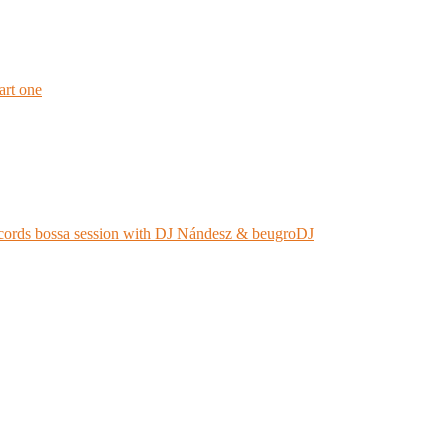
rt one
ords bossa session with DJ Nándesz & beugroDJ