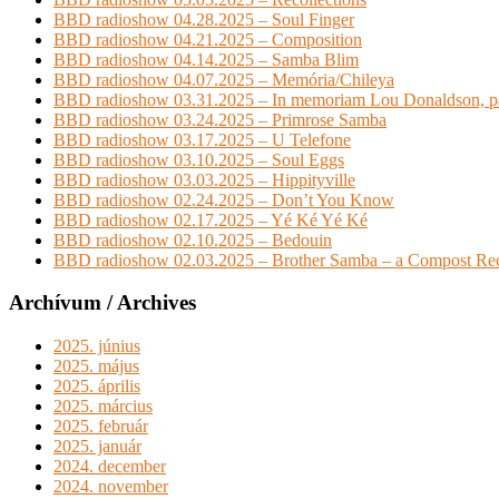
BBD radioshow 04.28.2025 – Soul Finger
BBD radioshow 04.21.2025 – Composition
BBD radioshow 04.14.2025 – Samba Blim
BBD radioshow 04.07.2025 – Memória/Chileya
BBD radioshow 03.31.2025 – In memoriam Lou Donaldson, pa
BBD radioshow 03.24.2025 – Primrose Samba
BBD radioshow 03.17.2025 – U Telefone
BBD radioshow 03.10.2025 – Soul Eggs
BBD radioshow 03.03.2025 – Hippityville
BBD radioshow 02.24.2025 – Don’t You Know
BBD radioshow 02.17.2025 – Yé Ké Yé Ké
BBD radioshow 02.10.2025 – Bedouin
BBD radioshow 02.03.2025 – Brother Samba – a Compost Rec
Archívum / Archives
2025. június
2025. május
2025. április
2025. március
2025. február
2025. január
2024. december
2024. november