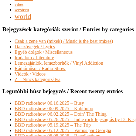
vibes
western
world
Bejegyzések kategóriák szerint / Entries by categories
Csak a zene van (mixek) / Music is the best (mixes)
Dalszövegek / Lyrics
Egyéb dolgok / Miscellaneous
Irodalom / Literature
Lemezajánlók, lemezborítók / Vinyl Addiction
Rádióműsor / Radio Show
Videók / Videos
Z – Nincs kategorizálva
Legutóbbi húsz bejegyzés / Recent twenty entries
BBD radioshow 06.16.2025 – Busy
BBD radioshow 06.09.2025 – Kabibobo
BBD radioshow 06.02.2025 – Doin’ The Thing
BBD radioshow 05.26.2025 – Indie rock fejesugrás by DJ Kis
BBD radioshow 05.19.2025 – The Trip
BBD radioshow 05.12.2025 – Vamos par Georgia
BBD radioshow 05.05.2025 – Recollections