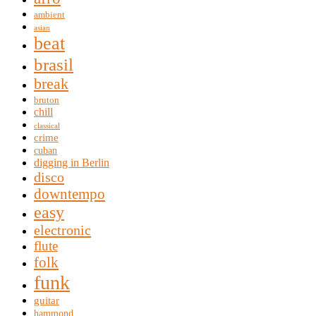
ambient
asian
beat
brasil
break
bruton
chill
classical
crime
cuban
digging in Berlin
disco
downtempo
easy
electronic
flute
folk
funk
guitar
hammond