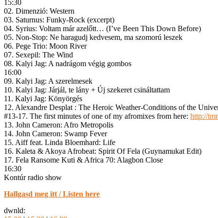
15:30
02. Dimenzió: Western
03. Saturnus: Funky-Rock (excerpt)
04. Syrius: Voltam már azelőtt… (I’ve Been This Down Before)
05. Non-Stop: Ne haragudj kedvesem, ma szomorú leszek
06. Pege Trio: Moon River
07. Sexepil: The Wind
08. Kalyi Jag: A nadrágom végig gombos
16:00
09. Kalyi Jag: A szerelmesek
10. Kalyi Jag: Járjál, te lány + Új szekeret csináltattam
11. Kalyi Jag: Könyörgés
12. Alexandre Desplat : The Heroic Weather-Conditions of the Univ
#13-17. The first minutes of one of my afromixes from here:
http://t
13. John Cameron: Afro Metropolis
14. John Cameron: Swamp Fever
15. Aiff feat. Linda Bloemhard: Life
16. Kaleta & Akoya Afrobeat: Spirit Of Fela (Guynamukat Edit)
17. Fela Ransome Kuti & Africa 70: Alagbon Close
16:30
Kontúr radio show
Hallgasd meg itt / Listen here
dwnld: