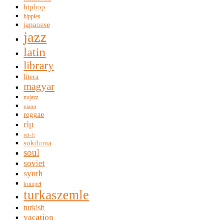
hiphop
hippies
japanese
jazz
latin
library
litera
magyar
nujazz
piano
reggae
rip
sci-fi
sokduma
soul
soviet
synth
trumpet
turkaszemle
turkish
vacation