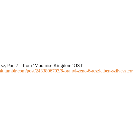
erse, Part 7 – from ‘Moonrise Kingdom’ OST
mnk.tumblr.com/post/2433896703/6-oranyi-zene-6-reszletben-szilveszter