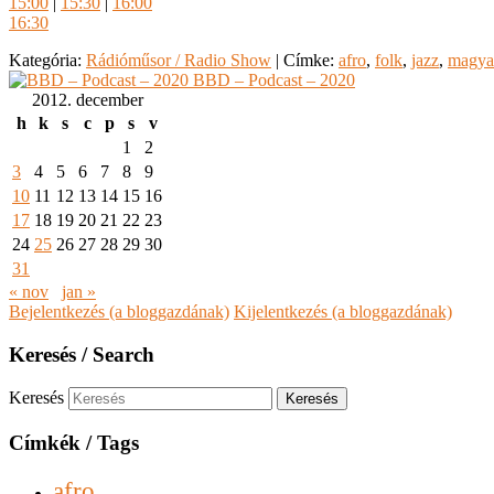
15:00
|
15:30
|
16:00
16:30
Kategória:
Rádióműsor / Radio Show
|
Címke:
afro
,
folk
,
jazz
,
magya
BBD – Podcast – 2020
2012. december
h
k
s
c
p
s
v
1
2
3
4
5
6
7
8
9
10
11
12
13
14
15
16
17
18
19
20
21
22
23
24
25
26
27
28
29
30
31
« nov
jan »
Bejelentkezés (a bloggazdának)
Kijelentkezés (a bloggazdának)
Keresés / Search
Keresés
Címkék / Tags
afro