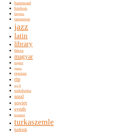
hammond
hiphop
hippies
japanese
jazz
latin
library
litera
magyar
nujazz
piano
reggae
rip
sci-fi
sokduma
soul
soviet
synth
trumpet
turkaszemle
turkish