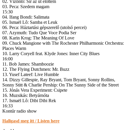
02. Vízöntő: Sír az út előttem
03. Peca: Szedem magam
15:30
04. Ifang Bondi: Salimata
05. Ismaël Lô: Samba et Leuk
06. Peca: Háztartási gépszerelő (utolsó percei)
07. Azymuth: Tudo Que Voce Podia Ser
08. Karin Krog: The Meaning Of Love
09. Chuck Mangione with The Rochester Philharmonic Orchestra:
Places Warm
10. Larry Coryell feat. Klyde Jones: Inner City Blues
16:00
11. Bob James: Shamboozie
12. The Flying Dutchmen: Mr. Buzz
13. Yusef Lateef: Live Humble
14. Dizzy Gillespie, Ray Bryant, Tom Bryant, Sonny Rollins,
Sonny Stitt & Charlie Pership: On The Sunny Side of the Street
15. Jónás Vera Experiment: Csipete
16. Muzsikás: Betyárnóta
17. Ismaël Lô: Dibi Dibi Rek
16:33
Kontúr radio show
Hallgasd meg itt / Listen here