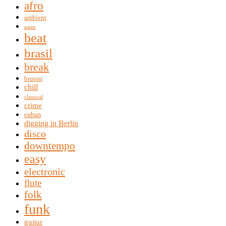
afro
ambient
asian
beat
brasil
break
bruton
chill
classical
crime
cuban
digging in Berlin
disco
downtempo
easy
electronic
flute
folk
funk
guitar