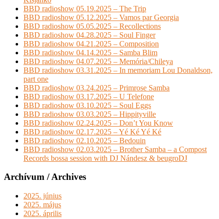
BBD radioshow 05.19.2025 – The Trip
BBD radioshow 05.12.2025 – Vamos par Georgia
BBD radioshow 05.05.2025 – Recollections
BBD radioshow 04.28.2025 – Soul Finger
BBD radioshow 04.21.2025 – Composition
BBD radioshow 04.14.2025 – Samba Blim
BBD radioshow 04.07.2025 – Memória/Chileya
BBD radioshow 03.31.2025 – In memoriam Lou Donaldson,
part one
BBD radioshow 03.24.2025 – Primrose Samba
BBD radioshow 03.17.2025 – U Telefone
BBD radioshow 03.10.2025 – Soul Eggs
BBD radioshow 03.03.2025 – Hippityville
BBD radioshow 02.24.2025 – Don’t You Know
BBD radioshow 02.17.2025 – Yé Ké Yé Ké
BBD radioshow 02.10.2025 – Bedouin
BBD radioshow 02.03.2025 – Brother Samba – a Compost
Records bossa session with DJ Nándesz & beugroDJ
Archívum / Archives
2025. június
2025. május
2025. április