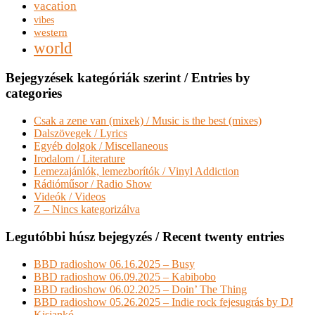
vacation
vibes
western
world
Bejegyzések kategóriák szerint / Entries by
categories
Csak a zene van (mixek) / Music is the best (mixes)
Dalszövegek / Lyrics
Egyéb dolgok / Miscellaneous
Irodalom / Literature
Lemezajánlók, lemezborítók / Vinyl Addiction
Rádióműsor / Radio Show
Videók / Videos
Z – Nincs kategorizálva
Legutóbbi húsz bejegyzés / Recent twenty entries
BBD radioshow 06.16.2025 – Busy
BBD radioshow 06.09.2025 – Kabibobo
BBD radioshow 06.02.2025 – Doin’ The Thing
BBD radioshow 05.26.2025 – Indie rock fejesugrás by DJ
Kisjankó