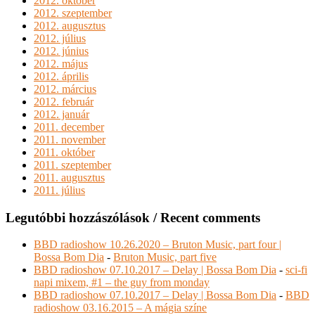
2012. október
2012. szeptember
2012. augusztus
2012. július
2012. június
2012. május
2012. április
2012. március
2012. február
2012. január
2011. december
2011. november
2011. október
2011. szeptember
2011. augusztus
2011. július
Legutóbbi hozzászólások / Recent comments
BBD radioshow 10.26.2020 – Bruton Music, part four |
Bossa Bom Dia
-
Bruton Music, part five
BBD radioshow 07.10.2017 – Delay | Bossa Bom Dia
-
sci-fi
napi mixem, #1 – the guy from monday
BBD radioshow 07.10.2017 – Delay | Bossa Bom Dia
-
BBD
radioshow 03.16.2015 – A mágia színe