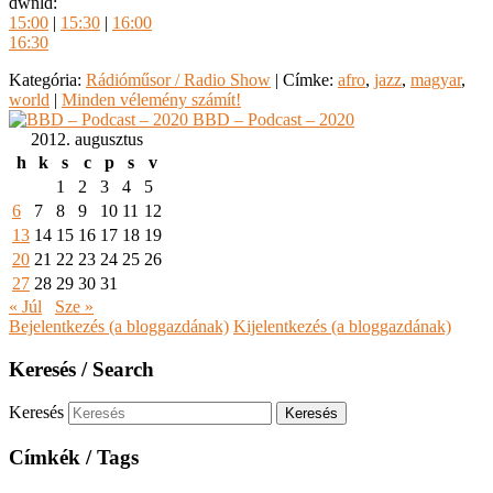
dwnld:
15:00
|
15:30
|
16:00
16:30
Kategória:
Rádióműsor / Radio Show
|
Címke:
afro
,
jazz
,
magyar
,
world
|
Minden vélemény számít!
BBD – Podcast – 2020
2012. augusztus
h
k
s
c
p
s
v
1
2
3
4
5
6
7
8
9
10
11
12
13
14
15
16
17
18
19
20
21
22
23
24
25
26
27
28
29
30
31
« Júl
Sze »
Bejelentkezés (a bloggazdának)
Kijelentkezés (a bloggazdának)
Keresés / Search
Keresés
Címkék / Tags