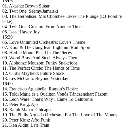
15:06
01. Akasha: Brown Sugar
02. Twit One: Seemy/Jamalski
03. The Herbaliser: Mrs Chombee Takes The Plunge (DJ-Food re-
bake)
04. Twit One: Creature From Another Time
05. Isaac Hayes: Joy
15:30
06. Love Unlimited Orchestra: Love’s Theme
07. Kool & The Gang feat. Lightnin’ Rod: Sport
08. Herbie Mann: Pick Up The Pieces
09. Wood Brass And Steel: Always There
10. Alphonze Mouzon: Funky Snakefoot
11. The Perfect Circle: The Hands of Time
12. Curtis Mayfield: Future Shock
13. Les McCann: Beyond Yesterday
16:00
14. Francisco Aguabella: Ramon’s Desire
15. Toldi Mária és a Qualiton Vonós Tánczenekar: Fázom
16. Leon Ware: That’s Why I Came To California
17. Peter King: Ajo
18. Ralph Marco: Chicago
19. The Philly Armada Orchestra: For The Love of The Money
20. Peter King: Afro Funk
21. Ken Aldin: Late Train