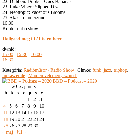
22. Dubben: Dubben Goes Bananas
23. Luke Vibert: Slipped Disc
24. Neotropic: Vacetious Blooms
25. Akasha: Innerzone
16:36
Kontúr radio show
Hallgasd meg itt / Listen here
dwnld:
15:00
|
15:30
|
16:00
16:30
Kategória:
Rádióműsor / Radio Show
|
Címke:
funk
,
jazz
,
triphop
,
turkaszemle
|
Minden vélemény számít!
BBD – Podcast – 2020
2012. június
h
k
s
c
p
s
v
1
2
3
4
5
6
7
8
9
10
11
12
13
14
15
16
17
18
19
20
21
22
23
24
25
26
27
28
29
30
« máj
Júl »