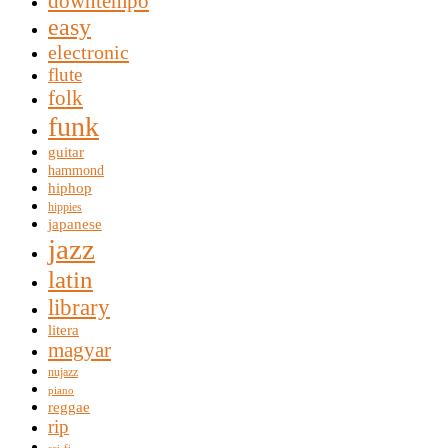
downtempo
easy
electronic
flute
folk
funk
guitar
hammond
hiphop
hippies
japanese
jazz
latin
library
litera
magyar
nujazz
piano
reggae
rip
sci-fi