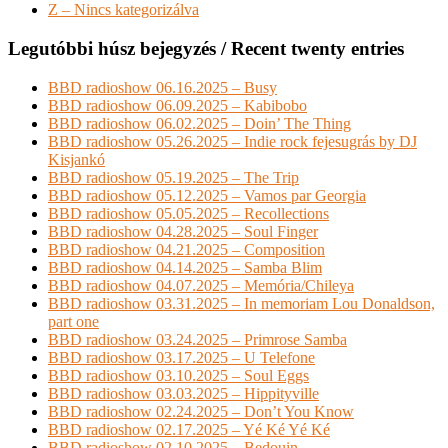
Z – Nincs kategorizálva
Legutóbbi húsz bejegyzés / Recent twenty entries
BBD radioshow 06.16.2025 – Busy
BBD radioshow 06.09.2025 – Kabibobo
BBD radioshow 06.02.2025 – Doin’ The Thing
BBD radioshow 05.26.2025 – Indie rock fejesugrás by DJ
Kisjankó
BBD radioshow 05.19.2025 – The Trip
BBD radioshow 05.12.2025 – Vamos par Georgia
BBD radioshow 05.05.2025 – Recollections
BBD radioshow 04.28.2025 – Soul Finger
BBD radioshow 04.21.2025 – Composition
BBD radioshow 04.14.2025 – Samba Blim
BBD radioshow 04.07.2025 – Memória/Chileya
BBD radioshow 03.31.2025 – In memoriam Lou Donaldson,
part one
BBD radioshow 03.24.2025 – Primrose Samba
BBD radioshow 03.17.2025 – U Telefone
BBD radioshow 03.10.2025 – Soul Eggs
BBD radioshow 03.03.2025 – Hippityville
BBD radioshow 02.24.2025 – Don’t You Know
BBD radioshow 02.17.2025 – Yé Ké Yé Ké
BBD radioshow 02.10.2025 – Bedouin