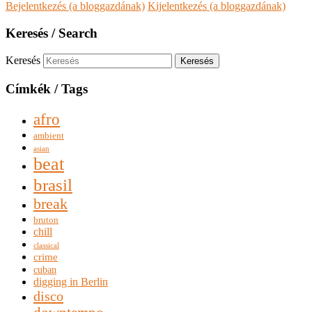
Bejelentkezés (a bloggazdának)
Kijelentkezés (a bloggazdának)
Keresés / Search
Keresés
Címkék / Tags
afro
ambient
asian
beat
brasil
break
bruton
chill
classical
crime
cuban
digging in Berlin
disco