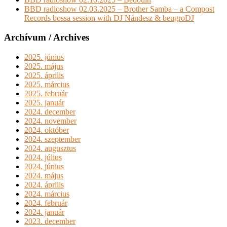
BBD radioshow 02.03.2025 – Brother Samba – a Compost
Records bossa session with DJ Nándesz & beugroDJ
Archívum / Archives
2025. június
2025. május
2025. április
2025. március
2025. február
2025. január
2024. december
2024. november
2024. október
2024. szeptember
2024. augusztus
2024. július
2024. június
2024. május
2024. április
2024. március
2024. február
2024. január
2023. december