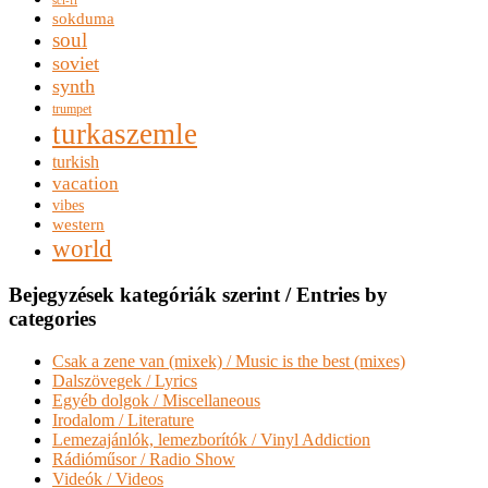
sokduma
soul
soviet
synth
trumpet
turkaszemle
turkish
vacation
vibes
western
world
Bejegyzések kategóriák szerint / Entries by
categories
Csak a zene van (mixek) / Music is the best (mixes)
Dalszövegek / Lyrics
Egyéb dolgok / Miscellaneous
Irodalom / Literature
Lemezajánlók, lemezborítók / Vinyl Addiction
Rádióműsor / Radio Show
Videók / Videos