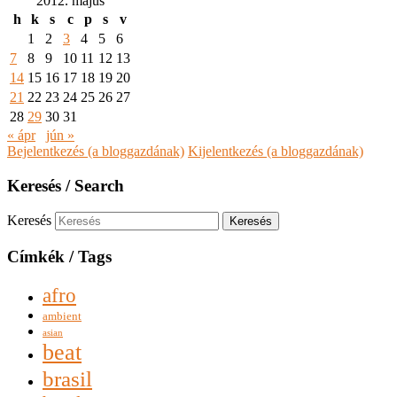
2012. május
h
k
s
c
p
s
v
1
2
3
4
5
6
7
8
9
10
11
12
13
14
15
16
17
18
19
20
21
22
23
24
25
26
27
28
29
30
31
« ápr
jún »
Bejelentkezés (a bloggazdának)
Kijelentkezés (a bloggazdának)
Keresés / Search
Keresés
Címkék / Tags
afro
ambient
asian
beat
brasil