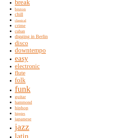
break
bruton
chill
classical
crime
cuban
digging in Berlin
disco
downtempo
easy
electronic
flute
folk
funk
guitar
hammond
hiphop
hippies
japanese
jazz
latin