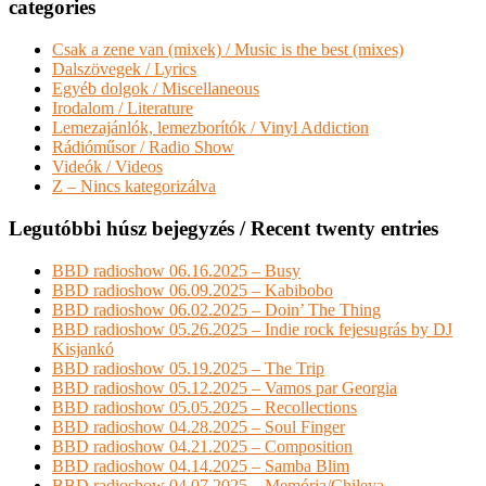
categories
Csak a zene van (mixek) / Music is the best (mixes)
Dalszövegek / Lyrics
Egyéb dolgok / Miscellaneous
Irodalom / Literature
Lemezajánlók, lemezborítók / Vinyl Addiction
Rádióműsor / Radio Show
Videók / Videos
Z – Nincs kategorizálva
Legutóbbi húsz bejegyzés / Recent twenty entries
BBD radioshow 06.16.2025 – Busy
BBD radioshow 06.09.2025 – Kabibobo
BBD radioshow 06.02.2025 – Doin’ The Thing
BBD radioshow 05.26.2025 – Indie rock fejesugrás by DJ
Kisjankó
BBD radioshow 05.19.2025 – The Trip
BBD radioshow 05.12.2025 – Vamos par Georgia
BBD radioshow 05.05.2025 – Recollections
BBD radioshow 04.28.2025 – Soul Finger
BBD radioshow 04.21.2025 – Composition
BBD radioshow 04.14.2025 – Samba Blim
BBD radioshow 04.07.2025 – Memória/Chileya