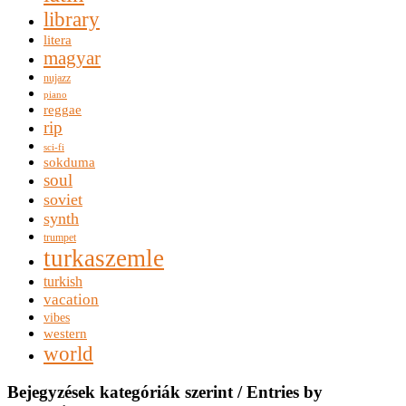
library
litera
magyar
nujazz
piano
reggae
rip
sci-fi
sokduma
soul
soviet
synth
trumpet
turkaszemle
turkish
vacation
vibes
western
world
Bejegyzések kategóriák szerint / Entries by