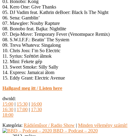
03. Bonobo: Kong
04. Kero One: Give Thanks
05. DJ Vadim feat. Kathrin deBoer: Black Is The Night
06. Sena: Gamblin’
07. Mawglee: Nouby Rapture
08. Bonobo feat. Bajka: Nightlite
07. Deja-Move: Temporary Fever (Venomspace Remix)
08. S.W.I.F.F.: Beatin’ The System
09. Treva Whateva: Singalong
10. Chris Joss: I’m So Electric
11. Syrius: Széttört álmok
12. Mini: Fekete gép
13. Sweet Smoke: Silly Sally
14. Express: Jamaicai álom
15. Eddy Grant: Electric Avenue
Hallgasd meg itt / Listen here
dwnld:
15:00
|
15:30
|
16:00
16:30
|
17:00
|
17:30
18:00
Kategória:
Rádióműsor / Radio Show
|
Minden vélemény számít!
BBD – Podcast – 2020