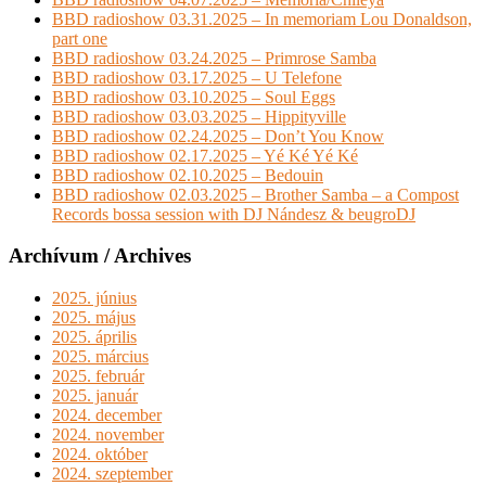
BBD radioshow 03.31.2025 – In memoriam Lou Donaldson,
part one
BBD radioshow 03.24.2025 – Primrose Samba
BBD radioshow 03.17.2025 – U Telefone
BBD radioshow 03.10.2025 – Soul Eggs
BBD radioshow 03.03.2025 – Hippityville
BBD radioshow 02.24.2025 – Don’t You Know
BBD radioshow 02.17.2025 – Yé Ké Yé Ké
BBD radioshow 02.10.2025 – Bedouin
BBD radioshow 02.03.2025 – Brother Samba – a Compost
Records bossa session with DJ Nándesz & beugroDJ
Archívum / Archives
2025. június
2025. május
2025. április
2025. március
2025. február
2025. január
2024. december
2024. november
2024. október
2024. szeptember