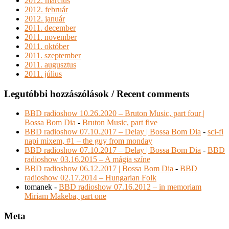
2012. március
2012. február
2012. január
2011. december
2011. november
2011. október
2011. szeptember
2011. augusztus
2011. július
Legutóbbi hozzászólások / Recent comments
BBD radioshow 10.26.2020 – Bruton Music, part four |
Bossa Bom Dia
-
Bruton Music, part five
BBD radioshow 07.10.2017 – Delay | Bossa Bom Dia
-
sci-fi
napi mixem, #1 – the guy from monday
BBD radioshow 07.10.2017 – Delay | Bossa Bom Dia
-
BBD
radioshow 03.16.2015 – A mágia színe
BBD radioshow 06.12.2017 | Bossa Bom Dia
-
BBD
radioshow 02.17.2014 – Hungarian Folk
tomanek
-
BBD radioshow 07.16.2012 – in memoriam
Miriam Makeba, part one
Meta