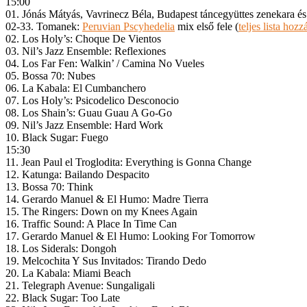
15:00
01. Jónás Mátyás, Vavrinecz Béla, Budapest táncegyüttes zenekara és 
02-33. Tomanek:
Peruvian Pscyhedelia
mix első fele (
teljes lista hozzá
02. Los Holy’s: Choque De Vientos
03. Nil’s Jazz Ensemble: Reflexiones
04. Los Far Fen: Walkin’ / Camina No Vueles
05. Bossa 70: Nubes
06. La Kabala: El Cumbanchero
07. Los Holy’s: Psicodelico Desconocio
08. Los Shain’s: Guau Guau A Go-Go
09. Nil’s Jazz Ensemble: Hard Work
10. Black Sugar: Fuego
15:30
11. Jean Paul el Troglodita: Everything is Gonna Change
12. Katunga: Bailando Despacito
13. Bossa 70: Think
14. Gerardo Manuel & El Humo: Madre Tierra
15. The Ringers: Down on my Knees Again
16. Traffic Sound: A Place In Time Can
17. Gerardo Manuel & El Humo: Looking For Tomorrow
18. Los Siderals: Dongoh
19. Melcochita Y Sus Invitados: Tirando Dedo
20. La Kabala: Miami Beach
21. Telegraph Avenue: Sungaligali
22. Black Sugar: Too Late