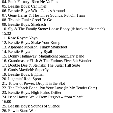
04. Funk Factory: Rien Ne Va Plus
05. Beastie Boys: Car Thief
06. Beastie Boys: What Comes Around
07. Gene Harris & The Three Sounds: Put On Train
08. Trouble Funk: Good To Go
09. Beastie Boys: Shadrach
10. Sly & The Family Stone: Loose Booty (& back to Shadrach)
15:32
11. Rose Royce: Yoyo
12. Beastie Boys: Shake Your Rump
13. Alphonse Mouzon: Funky Snakefoot
14. Beastie Boys: Johnny Ryall
15. Donny Hathaway: Magnificent Sanctuary Band
16. Grandmaster Flash & The Furious Five: 8th Wonder
17. Double Dee & Steinski: The Sugar Hill Suite
18. Curtis Mayfield: Superfly
19. Beastie Boys: Eggman
20. Lightnin’ Rod: Sport
21. Tower of Power: Drop It in the Slot
22. The Fatback Band: Put Your Love (In My Tender Care)
23. Beastie Boys: High Plains Drifter
24. Isaac Hayes: Walk From Regio’s – from ‘Shaft’
16:00
25. Beastie Boys: Sounds of Silence
26. Edwin Starr: War