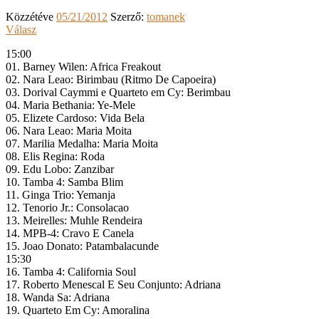
Közzétéve
05/21/2012
Szerző:
tomanek
Válasz
15:00
01. Barney Wilen: Africa Freakout
02. Nara Leao: Birimbau (Ritmo De Capoeira)
03. Dorival Caymmi e Quarteto em Cy: Berimbau
04. Maria Bethania: Ye-Mele
05. Elizete Cardoso: Vida Bela
06. Nara Leao: Maria Moita
07. Marilia Medalha: Maria Moita
08. Elis Regina: Roda
09. Edu Lobo: Zanzibar
10. Tamba 4: Samba Blim
11. Ginga Trio: Yemanja
12. Tenorio Jr.: Consolacao
13. Meirelles: Muhle Rendeira
14. MPB-4: Cravo E Canela
15. Joao Donato: Patambalacunde
15:30
16. Tamba 4: California Soul
17. Roberto Menescal E Seu Conjunto: Adriana
18. Wanda Sa: Adriana
19. Quarteto Em Cy: Amoralina