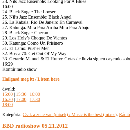
23. Nils Jazz Ensemble: Looking For A Blues
16:00
24. Black Sugar: The Looser
25. Nil’s Jazz Ensemble: Black Angel
26. La Kabala: Rio De Janeiro En Carnaval
27. Katunga: Mira Para Arriba Mira Para Abajo
28. Black Sugar: Checan
29. Los Holy’s Choque De Vientos
30. Katunga: Como Un Prisinero
31. El Lamo: Pusher Men
32. Bossa 70: Get Out Of My Way
33. Gerardo Manuel & El Humo: Gotas de lluvia siguen cayendo sob
16:29
Kontúr radio show
Hallgasd meg itt / Listen here
dwnld:
15:00
|
15:30
|
16:00
16:30
|
17:00
|
17:30
18:00
Kategória:
Csak a zene van (mixek) / Music is the best (mixes)
,
Rádió
BBD radioshow 05.21.2012