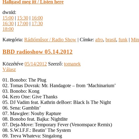
Hallgasd meg itt / Listen here
dwnld:
15:00
|
15:30
|
16:00
16:30
|
17:00
|
17:30
18:00
Kategória:
Rádióműsor / Radio Show
|
Címke:
afro
,
brasil
,
funk
|
Min
BBD radioshow 05.14.2012
Közzétéve
05/14/2012
Szerző:
tomanek
Válasz
01. Bonobo: The Plug
02. Tomas Dovrak: Mr. Handagote – from ‘Machinarium’
03. Bonobo: Kong
04. Kero One: Give Thanks
05. DJ Vadim feat. Kathrin deBoer: Black Is The Night
06. Sena: Gamblin’
07. Mawglee: Nouby Rapture
08. Bonobo feat. Bajka: Nightlite
07. Deja-Move: Temporary Fever (Venomspace Remix)
08. S.W.I.F.F.: Beatin’ The System
09. Treva Whateva: Singalong