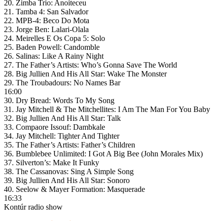
20. Zimba Trio: Anoiteceu
21. Tamba 4: San Salvador
22. MPB-4: Beco Do Mota
23. Jorge Ben: Lalari-Olala
24. Meirelles E Os Copa 5: Solo
25. Baden Powell: Candomble
26. Salinas: Like A Rainy Night
27. The Father’s Artists: Who’s Gonna Save The World
28. Big Jullien And His All Star: Wake The Monster
29. The Troubadours: No Names Bar
16:00
30. Dry Bread: Words To My Song
31. Jay Mitchell & The Mitchellites: I Am The Man For You Baby
32. Big Jullien And His All Star: Talk
33. Compaore Issouf: Dambkale
34. Jay Mitchell: Tighter And Tighter
35. The Father’s Artists: Father’s Children
36. Bumblebee Unlimited: I Got A Big Bee (John Morales Mix)
37. Silverton’s: Make It Funky
38. The Cassanovas: Sing A Simple Song
39. Big Jullien And His All Star: Sonoro
40. Seelow & Mayer Formation: Masquerade
16:33
Kontúr radio show