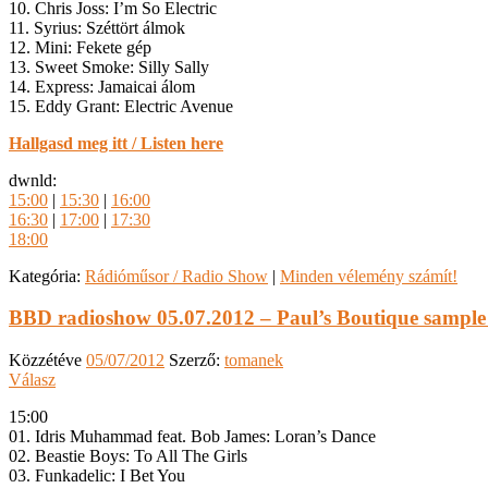
10. Chris Joss: I’m So Electric
11. Syrius: Széttört álmok
12. Mini: Fekete gép
13. Sweet Smoke: Silly Sally
14. Express: Jamaicai álom
15. Eddy Grant: Electric Avenue
Hallgasd meg itt / Listen here
dwnld:
15:00
|
15:30
|
16:00
16:30
|
17:00
|
17:30
18:00
Kategória:
Rádióműsor / Radio Show
|
Minden vélemény számít!
BBD radioshow 05.07.2012 – Paul’s Boutique sample 
Közzétéve
05/07/2012
Szerző:
tomanek
Válasz
15:00
01. Idris Muhammad feat. Bob James: Loran’s Dance
02. Beastie Boys: To All The Girls
03. Funkadelic: I Bet You