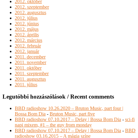
2012. október
2012. szeptember
2012. augusztus
2012. július
2012. június
2012. május
2012. április
2012. március
2012. február
2012. január
2011. december
2011. november
2011. október
2011. szeptember
2011. augusztus
2011. július
Legutóbbi hozzászólások / Recent comments
BBD radioshow 10.26.2020 – Bruton Music, part four |
Bossa Bom Dia
-
Bruton Music, part five
BBD radioshow 07.10.2017 – Delay | Bossa Bom Dia
-
sci-fi
napi mixem, #1 – the guy from monday
BBD radioshow 07.10.2017 – Delay | Bossa Bom Dia
-
BBD
radioshow 03.16.2015 – A mágia színe