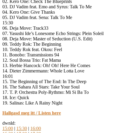
02. Kero One: Check The Blueprints
03. DJ Vadim feat. Emo and Syrus: Talk To Me
04. Kero One: Give Thanks
05. DJ Vadim feat. Sena: Talk To Me
15:30
06. Deja Move: Track33
07. Yasushi Ide’s Lonesome Echo Strings: Plein Soleil
08. Deja Move: Master of Seduction (U.S. Edit)
09. Teddy Rok: The Beginning
10. Teddy Rok feat. Okou: Feel
11. Bonobo: Transmissions 94
12. Soul Bossa Trio: Fat Mama
13. Herbie Hancock: Oh! Oh! Here He Comes
14. Dieter Zimmermann: Whole Lotta Love
16:01
15. The Beginning of The End: In The Deep
16. The Sahara All Stars: Take Your Soul
17. T. P. Orchestra Poly-Rythmo: Mi Si Ba To
18. Ice: Quick
19. Salinas: Like A Rainy Night
Hallgasd meg itt / Listen here
dwnld:
15:00
|
15:30
|
16:00