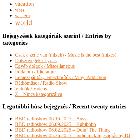
vacation
vibes
western
world
Bejegyzések kategóriák szerint / Entries by
categories
Csak a zene van (mixek) / Music is the best (mixes)
Dalszövegek / Lyrics
Egyéb dolgok / Miscellaneous
Irodalom / Literature
Lemezajánlók, lemezborítók / Vinyl Addiction
Rádióműsor / Radio Show
Videók / Videos
Z – Nincs kategorizálva
Legutóbbi húsz bejegyzés / Recent twenty entries
BBD radioshow 06.16.2025 – Busy
BBD radioshow 06.09.2025 – Kabibobo
BBD radioshow 06.02.2025 – Doin’ The Thing
BBD radioshow 05.26.2025 – Indie rock fejesugrás by DJ