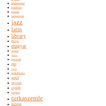
hammond
hiphop
hippies
japanese
jazz
latin
library
litera
magyar
nujazz
piano
reggae
rip
sci-fi
sokduma
soul
soviet
synth
trumpet
turkaszemle
turkish