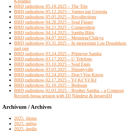
Kisjankó
BBD radioshow 05.19.2025 – The Trip
BBD radioshow 05.12.2025 – Vamos par Georgia
BBD radioshow 05.05.2025 – Recollections
BBD radioshow 04.28.2025 – Soul Finger
BBD radioshow 04.21.2025 – Composition
BBD radioshow 04.14.2025 – Samba Blim
BBD radioshow 04.07.2025 – Memória/Chileya
BBD radioshow 03.31.2025 – In memoriam Lou Donaldson,
part one
BBD radioshow 03.24.2025 – Primrose Samba
BBD radioshow 03.17.2025 – U Telefone
BBD radioshow 03.10.2025 – Soul Eggs
BBD radioshow 03.03.2025 – Hippityville
BBD radioshow 02.24.2025 – Don’t You Know
BBD radioshow 02.17.2025 – Yé Ké Yé Ké
BBD radioshow 02.10.2025 – Bedouin
BBD radioshow 02.03.2025 – Brother Samba – a Compost
Records bossa session with DJ Nándesz & beugroDJ
Archívum / Archives
2025. június
2025. május
2025. április