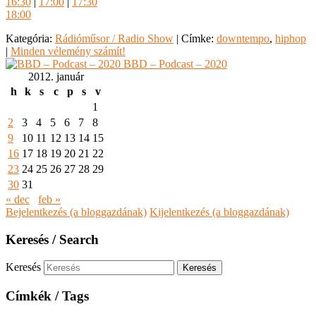
16:30
|
17:00
|
17:30
18:00
Kategória:
Rádióműsor / Radio Show
|
Címke:
downtempo
,
hiphop
|
Minden vélemény számít!
BBD – Podcast – 2020
2012. január
h
k
s
c
p
s
v
1
2
3
4
5
6
7
8
9
10
11
12
13
14
15
16
17
18
19
20
21
22
23
24
25
26
27
28
29
30
31
« dec
feb »
Bejelentkezés (a bloggazdának)
Kijelentkezés (a bloggazdának)
Keresés / Search
Keresés
Címkék / Tags