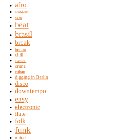
afro
ambient
asian
beat
brasil
break
bruton
chill
classical
crime
cuban
digging in Berlin
disco
downtempo
easy
electronic
flute
folk
funk
guitar