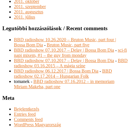
2011. október
2011. szeptember
2011. augusztus
2011. július
Legutóbbi hozzászólások / Recent comments
BBD radioshow 10.26.2020 – Bruton Music, part four |
Bossa Bom Dia
-
Bruton Music, part five
BBD radioshow 07.10.2017 – Delay | Bossa Bom Dia
-
sci-fi
napi mixem, #1 – the guy from monday
BBD radioshow 07.10.2017 – Delay | Bossa Bom Dia
-
BBD
radioshow 03.16.2015 – A mágia színe
BBD radioshow 06.12.2017 | Bossa Bom Dia
-
BBD
radioshow 02.17.2014 – Hungarian Folk
tomanek
-
BBD radioshow 07.16.2012 – in memoriam
Miriam Makeba, part one
Meta
Bejelentkezés
Entries feed
Comments feed
WordPress Magyarország