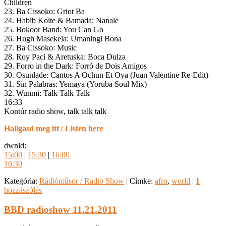
Children
23. Ba Cissoko: Griot Ba
24. Habib Koite & Bamada: Nanale
25. Bokoor Band: You Can Go
26. Hugh Masekela: Umaningi Bona
27. Ba Cissoko: Music
28. Roy Paci & Aretuska: Boca Dulza
29. Forro in the Dark: Forró de Dois Amigos
30. Osunlade: Cantos A Ochun Et Oya (Juan Valentine Re-Edit)
31. Sin Palabras: Yemaya (Yoruba Soul Mix)
32. Wunmi: Talk Talk Talk
16:33
Kontúr radio show, talk talk talk
Hallgasd meg itt / Listen here
dwnld:
15:00
|
15:30
|
16:00
16:30
Kategória:
Rádióműsor / Radio Show
|
Címke:
afro
,
world
|
1
hozzászólás
BBD radioshow 11.21.2011