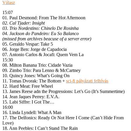
Válasz
15:07
01. Paul Desmond: From The Hot Afternoon
02. Cal Tjader: Insight
03. Trio Nordestino: Chinelo De Rosinha
04. Jackson do Pandeiro: Eu So Balanco
(missed from archives beacuse of a server error)
05. Geraldo Vespar: Take 5
06. Jorge Ben: Jorge de Capadocia
07. Antonio Carlos & Jocafi: Quem Vem La
15:30
08. Milton Banana Trio: Cidade Vazia
09. Zimbo Trio: Para Lenno & McCartney
10. Quincy Jones: What’s Going On
11. Tomas Dvorak: The Bottom +
sci-fi pályázati felhívás
12. Hard Meat: Free Wheel
13. James Reese adn the Progressions: Let’s Go (It’s Summertime)
14. Jean Jaques Perrey: E.V.A.
15. Labi Siffre: I Got The…
16:00
16. Linda Lyndell: What A Man
17. The Delfonics: Ready Or Not Here I Come (Can’t Hide From
Love)
18. Ann Peebles: I Can’t Stand The Rain