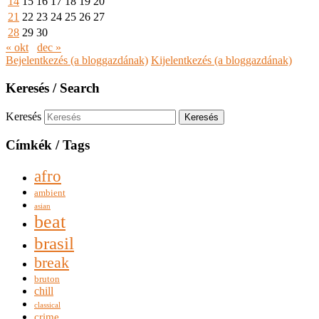
14
15
16
17
18
19
20
21
22
23
24
25
26
27
28
29
30
« okt
dec »
Bejelentkezés (a bloggazdának)
Kijelentkezés (a bloggazdának)
Keresés / Search
Keresés
Címkék / Tags
afro
ambient
asian
beat
brasil
break
bruton
chill
classical
crime