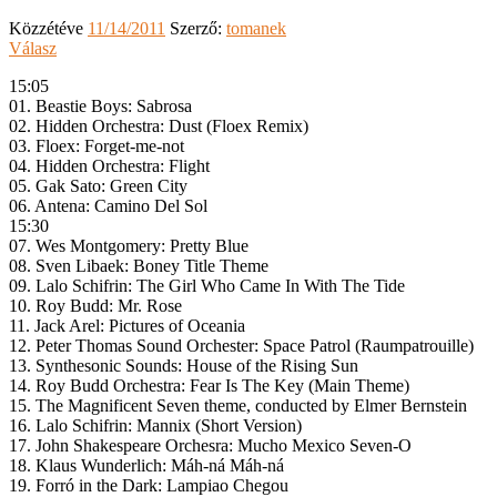
Közzétéve
11/14/2011
Szerző:
tomanek
Válasz
15:05
01. Beastie Boys: Sabrosa
02. Hidden Orchestra: Dust (Floex Remix)
03. Floex: Forget-me-not
04. Hidden Orchestra: Flight
05. Gak Sato: Green City
06. Antena: Camino Del Sol
15:30
07. Wes Montgomery: Pretty Blue
08. Sven Libaek: Boney Title Theme
09. Lalo Schifrin: The Girl Who Came In With The Tide
10. Roy Budd: Mr. Rose
11. Jack Arel: Pictures of Oceania
12. Peter Thomas Sound Orchester: Space Patrol (Raumpatrouille)
13. Synthesonic Sounds: House of the Rising Sun
14. Roy Budd Orchestra: Fear Is The Key (Main Theme)
15. The Magnificent Seven theme, conducted by Elmer Bernstein
16. Lalo Schifrin: Mannix (Short Version)
17. John Shakespeare Orchesra: Mucho Mexico Seven-O
18. Klaus Wunderlich: Máh-ná Máh-ná
19. Forró in the Dark: Lampiao Chegou