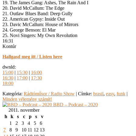
19. The James Gang: Ashes, The Rain And I
20. David McCallum: The Edge
21. Outlaw Blues Band: Deep Gully
22. American Gypsy: Inside Out
23. Davic McCallum: House of Mirrors
24. George Benson: El Mar
25. Novi Singers: My Own Revolution
16:31
Kontúr
Hallgasd meg itt / Listen here
dwnld:
15:00
|
15:30
|
16:00
16:30
|
17:00
|
17:30
18:00
Kategória:
Rádióműsor / Radio Show
|
Címke:
brasil
,
easy
,
funk
|
Minden vélemény számít!
BBD – Podcast – 2020
2011. november
h
k
s
c
p
s
v
1
2
3
4
5
6
7
8
9
10
11
12
13