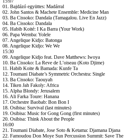
15:07
01. Bajdázó együttes: Madárral
02. John Santos & Machete Ensemble: Medicine Man
03. Ba Cissoko: Dandala (Tamagalou. Live En Jazz)
04. Ba Cissoko: Dandala
05. Habib Koité: I Ka Barra (Your Work)
06. Papa Wemba: Yolele
07. Angelique Kidjo: Batonga
08. Angelique Kidjo: We We
15:30
09. Angelique Kidjo feat. Dave Matthews: Iwoya
10. Ba Cissoko: La Reve de L’oiseau (Koto Djime)
11. Habib Koite & Bamada: Kunfe Ta
12. Toumani Diabate’s Symmetric Orchestra: Single
13. Ba Cissoko: Taouyah
14. Tiken Jah Fakoly: Africa
15. Alpha Blondy: Jerusalem
16. Ali Farka Toure: Hanana
17. Orchestre Baobab: Bon Bon I
18. Osibisa: Survival (last minutes)
19. Osibisa: Music for Gong Gong (first minutes)
20. Osibisa: Think About the People
16:00
21. Toumani Diabate, Jose Soto & Ketama: Djamana Djana
22. Famoudou Don Moye Sun Percussion Summit: Save The