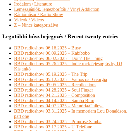
Irodalom / Literature
Lemezajánlók, lemezborítók / Vinyl Addiction
Rádióműsor / Radio Show
Videók / Videos
Z – Nincs kategorizálva
Legutóbbi húsz bejegyzés / Recent twenty entries
BBD radioshow 06.16.2025 – Busy
BBD radioshow 06.09.2025 – Kabibobo
BBD radioshow 06.02.2025 – Doin’ The Thing
BBD radioshow 05.26.2025 – Indie rock fejesugrás by DJ
Kisjankó
BBD radioshow 05.19.2025 – The Trip
BBD radioshow 05.12.2025 – Vamos par Georgia
BBD radioshow 05.05.2025 – Recollections
BBD radioshow 04.28.2025 – Soul Finger
BBD radioshow 04.21.2025 – Composition
BBD radioshow 04.14.2025 – Samba Blim
BBD radioshow 04.07.2025 – Memória/Chileya
BBD radioshow 03.31.2025 – In memoriam Lou Donaldson,
part one
BBD radioshow 03.24.2025 – Primrose Samba
BBD radioshow 03.17.2025 – U Telefone