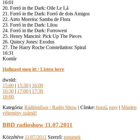
16:01
20. Forró in the Dark: Oile Le Lá
21. Forró in the Dark: Forró de dois Amigos
22. Airto Moreira: Samba de Flora
23. Forró in the Dark: Lilou
24. Forró in the Dark: Forrowest
25. Henry Mancini: Pick Up The Pieces
26. Quincy Jones: Exodus
27. The Harry Roche Constellation: Spiral
16:31
Kontúr
Hallgasd meg itt / Listen here
dwnld:
15:00
|
15:30
|
16:00
16:30
|
17:00
|
17:30
18:00
Kategória:
Rádióműsor / Radio Show
|
Címke:
brasil
,
easy
|
Minden
vélemény számít!
BBD radioshow 11.07.2011
Közzétéve
11/07/2011
Szerző:
tomanek