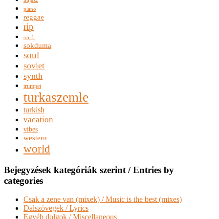
nujazz
piano
reggae
rip
sci-fi
sokduma
soul
soviet
synth
trumpet
turkaszemle
turkish
vacation
vibes
western
world
Bejegyzések kategóriák szerint / Entries by
categories
Csak a zene van (mixek) / Music is the best (mixes)
Dalszövegek / Lyrics
Egyéb dolgok / Miscellaneous