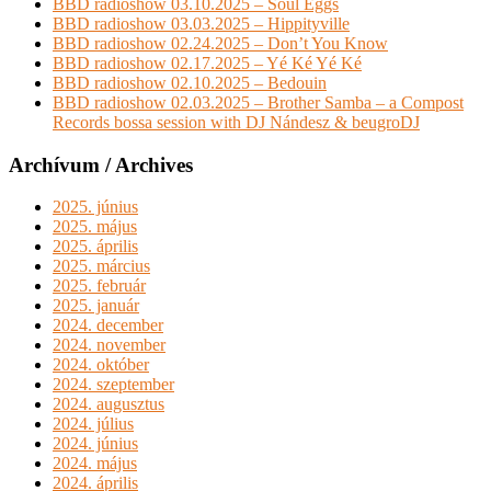
BBD radioshow 03.10.2025 – Soul Eggs
BBD radioshow 03.03.2025 – Hippityville
BBD radioshow 02.24.2025 – Don’t You Know
BBD radioshow 02.17.2025 – Yé Ké Yé Ké
BBD radioshow 02.10.2025 – Bedouin
BBD radioshow 02.03.2025 – Brother Samba – a Compost
Records bossa session with DJ Nándesz & beugroDJ
Archívum / Archives
2025. június
2025. május
2025. április
2025. március
2025. február
2025. január
2024. december
2024. november
2024. október
2024. szeptember
2024. augusztus
2024. július
2024. június
2024. május
2024. április