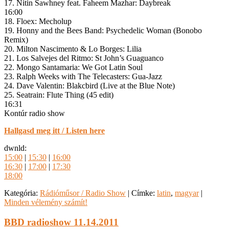
17. Nitin Sawhney feat. Faheem Mazhar: Daybreak
16:00
18. Floex: Mecholup
19. Honny and the Bees Band: Psychedelic Woman (Bonobo
Remix)
20. Milton Nascimento & Lo Borges: Lilia
21. Los Salvejes del Ritmo: St John’s Guaguanco
22. Mongo Santamaria: We Got Latin Soul
23. Ralph Weeks with The Telecasters: Gua-Jazz
24. Dave Valentin: Blakcbird (Live at the Blue Note)
25. Seatrain: Flute Thing (45 edit)
16:31
Kontúr radio show
Hallgasd meg itt / Listen here
dwnld:
15:00
|
15:30
|
16:00
16:30
|
17:00
|
17:30
18:00
Kategória:
Rádióműsor / Radio Show
|
Címke:
latin
,
magyar
|
Minden vélemény számít!
BBD radioshow 11.14.2011