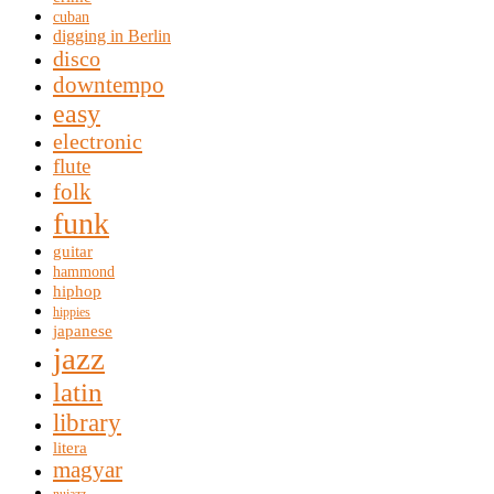
cuban
digging in Berlin
disco
downtempo
easy
electronic
flute
folk
funk
guitar
hammond
hiphop
hippies
japanese
jazz
latin
library
litera
magyar