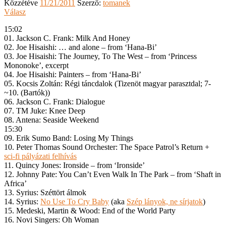
Közzétéve
11/21/2011
Szerző:
tomanek
Válasz
15:02
01. Jackson C. Frank: Milk And Honey
02. Joe Hisaishi: … and alone – from ‘Hana-Bi’
03. Joe Hisaishi: The Journey, To The West – from ‘Princess
Mononoke’, excerpt
04. Joe Hisaishi: Painters – from ‘Hana-Bi’
05. Kocsis Zoltán: Régi táncdalok (Tizenöt magyar parasztdal; 7-
~10. (Bartók))
06. Jackson C. Frank: Dialogue
07. TM Juke: Knee Deep
08. Antena: Seaside Weekend
15:30
09. Erik Sumo Band: Losing My Things
10. Peter Thomas Sound Orchester: The Space Patrol’s Return +
sci-fi pályázati felhívás
11. Quincy Jones: Ironside – from ‘Ironside’
12. Johnny Pate: You Can’t Even Walk In The Park – from ‘Shaft in
Africa’
13. Syrius: Széttört álmok
14. Syrius:
No Use To Cry Baby
(aka
Szép lányok, ne sírjatok
)
15. Medeski, Martin & Wood: End of the World Party
16. Novi Singers: Oh Woman