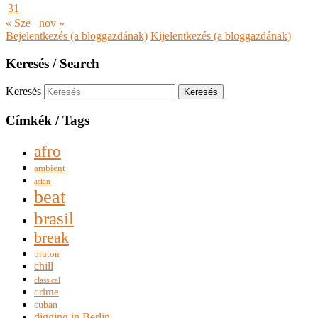
31
« Sze
nov »
Bejelentkezés (a bloggazdának)
Kijelentkezés (a bloggazdának)
Keresés / Search
Keresés
Címkék / Tags
afro
ambient
asian
beat
brasil
break
bruton
chill
classical
crime
cuban
digging in Berlin