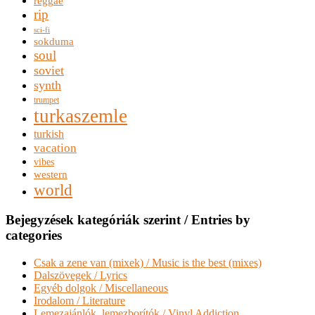
reggae
rip
sci-fi
sokduma
soul
soviet
synth
trumpet
turkaszemle
turkish
vacation
vibes
western
world
Bejegyzések kategóriák szerint / Entries by
categories
Csak a zene van (mixek) / Music is the best (mixes)
Dalszövegek / Lyrics
Egyéb dolgok / Miscellaneous
Irodalom / Literature
Lemezajánlók, lemezborítók / Vinyl Addiction