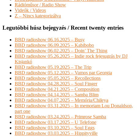
Rádióműsor / Radio Show
Videók / Videos
Z – Nincs kategorizálva
Legutóbbi húsz bejegyzés / Recent twenty entries
BBD radioshow 06.16.2025 – Busy
BBD radioshow 06.09.2025 – Kabibobo
BBD radioshow 06.02.2025 – Doin’ The Thing
BBD radioshow 05.26.2025 – Indie rock fejesugrás by DJ
Kisjankó
BBD radioshow 05.19.2025 – The Trip
BBD radioshow 05.12.2025 – Vamos par Georgia
BBD radioshow 05.05.2025 – Recollections
BBD radioshow 04.28.2025 – Soul Finger
BBD radioshow 04.21.2025 – Composition
BBD radioshow 04.14.2025 – Samba Blim
BBD radioshow 04.07.2025 – Memória/Chileya
BBD radioshow 03.31.2025 – In memoriam Lou Donaldson,
part one
BBD radioshow 03.24.2025 – Primrose Samba
BBD radioshow 03.17.2025 – U Telefone
BBD radioshow 03.10.2025 – Soul Eggs
BBD radioshow 03.03.2025 – Hippityville