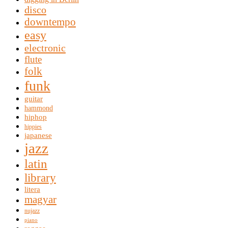
disco
downtempo
easy
electronic
flute
folk
funk
guitar
hammond
hiphop
hippies
japanese
jazz
latin
library
litera
magyar
nujazz
piano