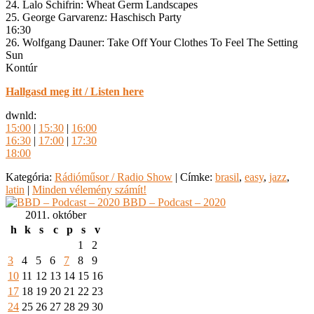
24. Lalo Schifrin: Wheat Germ Landscapes
25. George Garvarenz: Haschisch Party
16:30
26. Wolfgang Dauner: Take Off Your Clothes To Feel The Setting
Sun
Kontúr
Hallgasd meg itt / Listen here
dwnld:
15:00
|
15:30
|
16:00
16:30
|
17:00
|
17:30
18:00
Kategória:
Rádióműsor / Radio Show
|
Címke:
brasil
,
easy
,
jazz
,
latin
|
Minden vélemény számít!
BBD – Podcast – 2020
2011. október
h
k
s
c
p
s
v
1
2
3
4
5
6
7
8
9
10
11
12
13
14
15
16
17
18
19
20
21
22
23
24
25
26
27
28
29
30