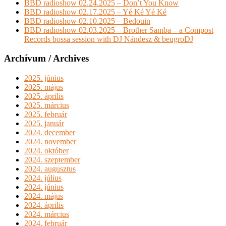
BBD radioshow 02.24.2025 – Don’t You Know
BBD radioshow 02.17.2025 – Yé Ké Yé Ké
BBD radioshow 02.10.2025 – Bedouin
BBD radioshow 02.03.2025 – Brother Samba – a Compost
Records bossa session with DJ Nándesz & beugroDJ
Archívum / Archives
2025. június
2025. május
2025. április
2025. március
2025. február
2025. január
2024. december
2024. november
2024. október
2024. szeptember
2024. augusztus
2024. július
2024. június
2024. május
2024. április
2024. március
2024. február