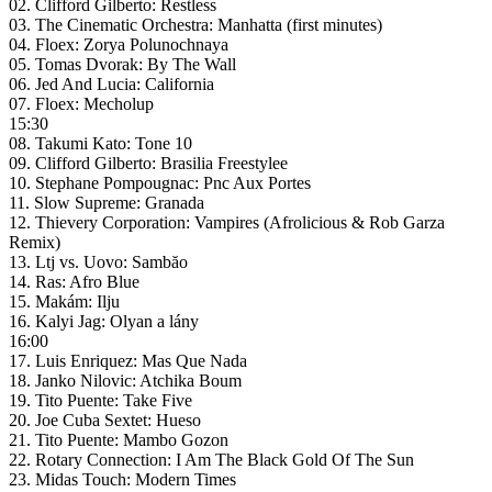
02. Clifford Gilberto: Restless
03. The Cinematic Orchestra: Manhatta (first minutes)
04. Floex: Zorya Polunochnaya
05. Tomas Dvorak: By The Wall
06. Jed And Lucia: California
07. Floex: Mecholup
15:30
08. Takumi Kato: Tone 10
09. Clifford Gilberto: Brasilia Freestylee
10. Stephane Pompougnac: Pnc Aux Portes
11. Slow Supreme: Granada
12. Thievery Corporation: Vampires (Afrolicious & Rob Garza
Remix)
13. Ltj vs. Uovo: Sambăo
14. Ras: Afro Blue
15. Makám: Ilju
16. Kalyi Jag: Olyan a lány
16:00
17. Luis Enriquez: Mas Que Nada
18. Janko Nilovic: Atchika Boum
19. Tito Puente: Take Five
20. Joe Cuba Sextet: Hueso
21. Tito Puente: Mambo Gozon
22. Rotary Connection: I Am The Black Gold Of The Sun
23. Midas Touch: Modern Times