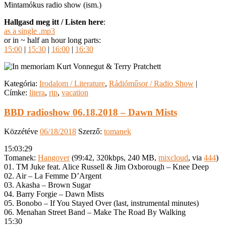
Mintamókus radio show (ism.)
Hallgasd meg itt / Listen here
:
as a single .mp3
or in ~ half an hour long parts:
15:00
|
15:30
|
16:00
|
16:30
Kategória:
Irodalom / Literature
,
Rádióműsor / Radio Show
|
Címke:
litera
,
rip
,
vacation
BBD radioshow 06.18.2018 – Dawn Mists
Közzétéve
06/18/2018
Szerző:
tomanek
15:03:29
Tomanek:
Hangover
(99:42, 320kbps, 240 MB,
mixcloud
, via
444
)
01. TM Juke feat. Alice Russell & Jim Oxborough – Knee Deep
02. Air – La Femme D’Argent
03. Akasha – Brown Sugar
04. Barry Forgie – Dawn Mists
05. Bonobo – If You Stayed Over (last, instrumental minutes)
06. Menahan Street Band – Make The Road By Walking
15:30