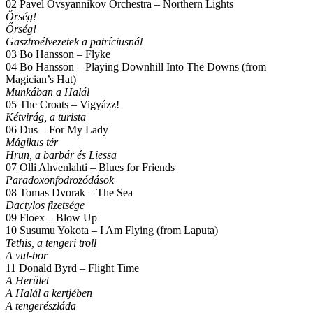
02 Pavel Ovsyannikov Orchestra – Northern Lights
Őrség!
Őrség!
Gasztroélvezetek a patríciusnál
03 Bo Hansson – Flyke
04 Bo Hansson – Playing Downhill Into The Downs (from
Magician’s Hat)
Munkában a Halál
05 The Croats – Vigyázz!
Kétvirág, a turista
06 Dus – For My Lady
Mágikus tér
Hrun, a barbár és Liessa
07 Olli Ahvenlahti – Blues for Friends
Paradoxonfodrozódások
08 Tomas Dvorak – The Sea
Dactylos fizetsége
09 Floex – Blow Up
10 Susumu Yokota – I Am Flying (from Laputa)
Tethis, a tengeri troll
A vul-bor
11 Donald Byrd – Flight Time
A Herület
A Halál a kertjében
A tengerészláda