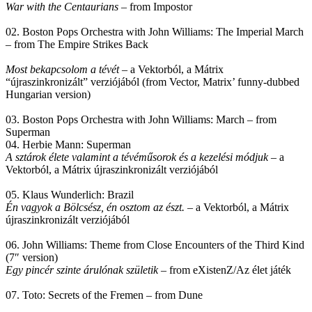
War with the Centaurians
– from Impostor
02. Boston Pops Orchestra with John Williams: The Imperial March
– from The Empire Strikes Back
Most bekapcsolom a tévét
– a Vektorból, a Mátrix
“újraszinkronizált” verziójából (from Vector, Matrix’ funny-dubbed
Hungarian version)
03. Boston Pops Orchestra with John Williams: March – from
Superman
04. Herbie Mann: Superman
A sztárok élete valamint a tévéműsorok és a kezelési módjuk
– a
Vektorból, a Mátrix újraszinkronizált verziójából
05. Klaus Wunderlich: Brazil
Én vagyok a Bölcsész, én osztom az észt.
– a Vektorból, a Mátrix
újraszinkronizált verziójából
06. John Williams: Theme from Close Encounters of the Third Kind
(7″ version)
Egy pincér szinte árulónak születik
– from eXistenZ/Az élet játék
07. Toto: Secrets of the Fremen – from Dune