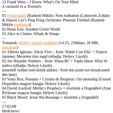
12 Frank Wess – I Know What’s On Your Mind
A varászló és a Teremtés
—
01
Főnixmadár
[Radnóti Miklós: Nem tudhatom (Latinovits Zoltán)
& Shawn Lee’s Ping Pong Orchestra: Phoenix Firebird (Radnóti
Miklós
emlékére
)]
02 Brian Eno: Another Green World
03 Alice in Chains: Whale & Wasps
—
Tomanek:
Helyey László emlékére
(14:25, 256kbps, 28 MB,
mixcloud
)
01 Alberto Iglesias: Alicia Vive – from ‘Hable Con Ella’ + Francis
Jammes: Meztelen ülsz majd (előadja: Helyey László)
02 Joe Hisaishi: Painters – from ‘Hana-Bi’ + Vajda János: Húsz év
múlva (előadja: Helyey László)
(innentől ezúttal nem került adásba / from this point not broadcasted
this time)
03 Vono Box: Panama + Cyrano de Bergerac: Orr-monológ (Gerard
Depardieu magyar hangja: Helyey László)
04 David Axelrod: Merlin’s Prophecy + részletek a Dogmából (Alan
Rickman magyar hangja: Helyey László)
05 Black Blood: Jesue Wa-Basongu + részletek a Dogmából
—
17:02:08
hírek/news