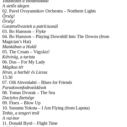
Találkozás a zsoldosokkal
A sietős idegen
02. Pavel Ovsyannikov Orchestra – Northern Lights
Őrség!
Őrség!
Gasztroélvezetek a patríciusnál
03. Bo Hansson – Flyke
04. Bo Hansson – Playing Downhill Into The Downs (from
Magician’s Hat)
Munkában a Halál
05. The Croats – Vigyázz!
Kétvirág, a turista
06. Dus – For My Lady
Mágikus tér
Hrun, a barbár és Liessa
15:30
07. Olli Ahvenlahti – Blues for Friends
Paradoxonfodrozódások
08. Tomas Dvorak – The Sea
Dactylos fizetsége
09. Floex – Blow Up
10. Susumu Yokota – I Am Flying (from Laputa)
Tethis, a tengeri troll
A vul-bor
11. Donald Byrd – Flight Time