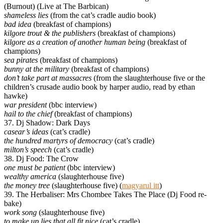
(Burnout) (Live at The Barbican)
shameless lies
(from the cat’s cradle audio book)
bad idea
(breakfast of champions)
kilgore trout & the publishers
(breakfast of champions)
kilgore as a creation of another human being
(breakfast of
champions)
sea pirates
(breakfast of champions)
bunny at the military
(breakfast of champions)
don’t take part at massacres
(from the slaughterhouse five or the
children’s crusade audio book by harper audio, read by ethan
hawke)
war president
(bbc interview)
hail to the chief
(breakfast of champions)
37. Dj Shadow: Dark Days
casear’s ideas
(cat’s cradle)
the hundred martyrs of democracy
(cat’s cradle)
milton’s speech
(cat’s cradle)
38. Dj Food: The Crow
one must be patient
(bbc interview)
wealthy america
(slaughterhouse five)
the money tree
(slaughterhouse five) (
magyarul itt
)
39. The Herbaliser: Mrs Chombee Takes The Place (Dj Food re-
bake)
work song
(slaughterhouse five)
to make up lies that all fit nice
(cat’s cradle)