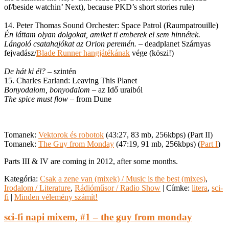
of/beside watchin’ Next), because PKD’s short stories rule)
14. Peter Thomas Sound Orchester: Space Patrol (Raumpatrouille)
Én láttam olyan dolgokat, amiket ti emberek el sem hinnétek.
Lángoló csatahajókat az Orion peremén.
– deadplanet Szárnyas
fejvadász/
Blade Runner hangjátékának
vége (köszi!)
De hát ki él?
– szintén
15. Charles Earland: Leaving This Planet
Bonyodalom, bonyodalom
– az Idő uraiból
The spice must flow
– from Dune
Tomanek:
Vektorok és robotok
(43:27, 83 mb, 256kbps) (Part II)
Tomanek:
The Guy from Monday
(47:19, 91 mb, 256kbps) (
Part I
)
Parts III & IV are coming in 2012, after some months.
Kategória:
Csak a zene van (mixek) / Music is the best (mixes)
,
Irodalom / Literature
,
Rádióműsor / Radio Show
|
Címke:
litera
,
sci-
fi
|
Minden vélemény számít!
sci-fi napi mixem, #1 – the guy from monday