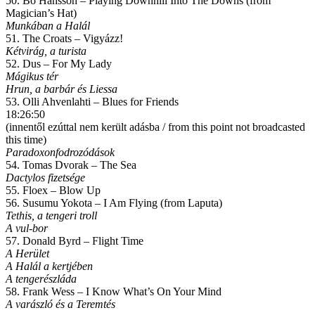
50. Bo Hansson – Playing Downhill Into The Downs (from
Magician’s Hat)
Munkában a Halál
51. The Croats – Vigyázz!
Kétvirág, a turista
52. Dus – For My Lady
Mágikus tér
Hrun, a barbár és Liessa
53. Olli Ahvenlahti – Blues for Friends
18:26:50
(innentől ezúttal nem került adásba / from this point not broadcasted
this time)
Paradoxonfodrozódások
54. Tomas Dvorak – The Sea
Dactylos fizetsége
55. Floex – Blow Up
56. Susumu Yokota – I Am Flying (from Laputa)
Tethis, a tengeri troll
A vul-bor
57. Donald Byrd – Flight Time
A Herület
A Halál a kertjében
A tengerészláda
58. Frank Wess – I Know What’s On Your Mind
A varászló és a Teremtés