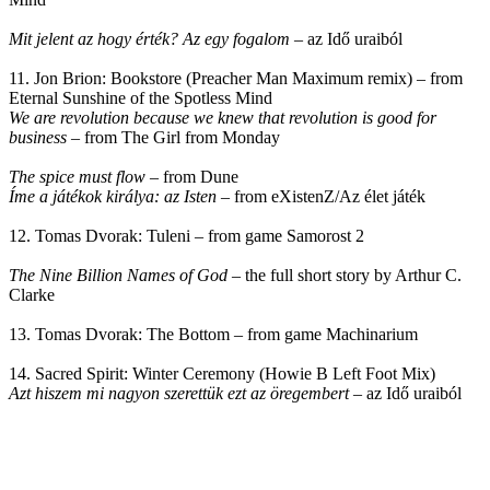
Mit jelent az hogy érték? Az egy fogalom
– az Idő uraiból
11. Jon Brion: Bookstore (Preacher Man Maximum remix) – from
Eternal Sunshine of the Spotless Mind
We are revolution because we knew that revolution is good for
business
– from The Girl from Monday
The spice must flow
– from Dune
Íme a játékok királya: az Isten
– from eXistenZ/Az élet játék
12. Tomas Dvorak: Tuleni – from game Samorost 2
The Nine Billion Names of God
– the full short story by Arthur C.
Clarke
13. Tomas Dvorak: The Bottom – from game Machinarium
14. Sacred Spirit: Winter Ceremony (Howie B Left Foot Mix)
Azt hiszem mi nagyon szerettük ezt az öregembert
– az Idő uraiból
15. Milton Hunter Orchestra: The Loner
Tomanek:
The Guy from Monday
(47:19, 91 mb, 256kbps) (Part I)