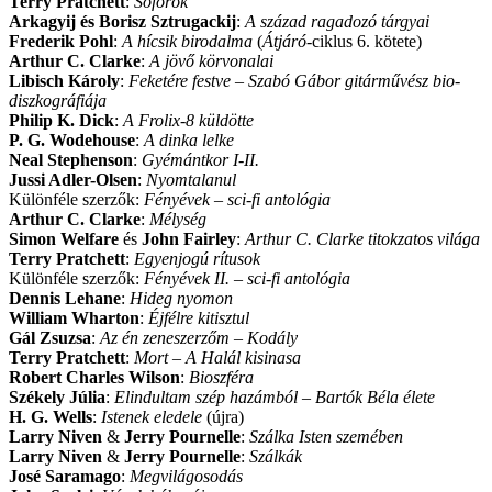
Terry Pratchett
:
Sofőrök
Arkagyij és Borisz Sztrugackij
:
A század ragadozó tárgyai
Frederik Pohl
:
A hícsik birodalma
(
Átjáró
-ciklus 6. kötete)
Arthur C. Clarke
:
A jövő körvonalai
Libisch Károly
:
Feketére festve
– Szabó Gábor gitárművész bio-
diszkográfiája
Philip K. Dick
:
A Frolix-8 küldötte
P. G. Wodehouse
:
A dinka lelke
Neal Stephenson
:
Gyémántkor I-II.
Jussi Adler-Olsen
:
Nyomtalanul
Különféle szerzők:
Fényévek – sci-fi antológia
Arthur C. Clarke
:
Mélység
Simon Welfare
és
John Fairley
:
Arthur C. Clarke titokzatos világa
Terry Pratchett
:
Egyenjogú rítusok
Különféle szerzők:
Fényévek II. – sci-fi antológia
Dennis Lehane
:
Hideg nyomon
William Wharton
:
Éjfélre kitisztul
Gál Zsuzsa
:
Az én zeneszerzőm – Kodály
Terry Pratchett
:
Mort – A Halál kisinasa
Robert Charles Wilson
:
Bioszféra
Székely Júlia
:
Elindultam szép hazámból – Bartók Béla élete
H. G. Wells
:
Istenek eledele
(újra)
Larry Niven
&
Jerry Pournelle
:
Szálka Isten szemében
Larry Niven
&
Jerry Pournelle
:
Szálkák
José Saramago
:
Megvilágosodás