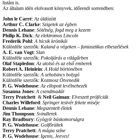
listám is.
Az általam idén elolvasott könyvek, időrendi sorrendben:
John le Carré
:
Az üldözött
Arthur C. Clarke
:
Szigetek az égben
Dennis Lehane
:
Sötétség, fogd meg a kezem
Philip K. Dick
:
Az elektromos Lincoln
Frederik Pohl
:
A hícsik krónikái
Különféle szerzők:
Kaland a végeken – fantasztikus elbeszélések
A. E. van Vogt
:
Slan
Különféle szerzők:
Pokoljárás a világűrben
Olaf Stapledon
:
Az utolsó és az első emberek
Robert A. Heinlein
:
A Hold börtönében
Különféle szerzők:
A seholsincs bolygó
Különféle szerzők:
Kozmosz Ötvenedik
P. G. Wodehouse
:
Az ellopott levélnehezék
Susanna Jones
:
A csendmadár
Terry Pratchett
&
Neil Gaiman
:
Elveszett próféciák
Charles Willeford
:
Springer testvér fekete miséje
Dennis Lehane
:
Megszentelt életek
Jim Thompson
:
Svindlerek
Ray Bradbury
:
Gyógyír búskomorságra
P. G. Wodehouse
:
Golfőrültek
Terry Pratchett
:
A mágia színe
P. G. Wodehouse
:
Igenis, Jeeves!