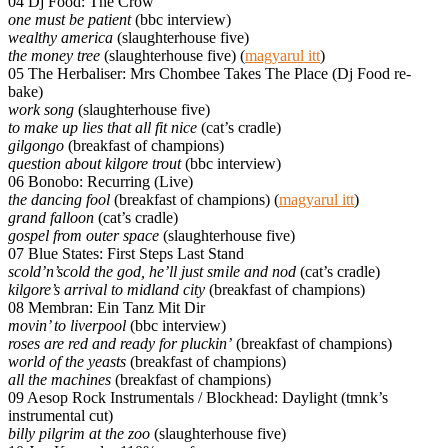
04 Dj Food: The Crow
one must be patient
(bbc interview)
wealthy america
(slaughterhouse five)
the money tree
(slaughterhouse five) (
magyarul itt
)
05 The Herbaliser: Mrs Chombee Takes The Place (Dj Food re-
bake)
work song
(slaughterhouse five)
to make up lies that all fit nice
(cat’s cradle)
gilgongo
(breakfast of champions)
question about kilgore trout
(bbc interview)
06 Bonobo: Recurring (Live)
the dancing fool
(breakfast of champions) (
magyarul itt
)
grand falloon
(cat’s cradle)
gospel from outer space
(slaughterhouse five)
07 Blue States: First Steps Last Stand
scold’n’scold the god, he’ll just smile and nod
(cat’s cradle)
kilgore’s arrival to midland city
(breakfast of champions)
08 Membran: Ein Tanz Mit Dir
movin’ to liverpool
(bbc interview)
roses are red and ready for pluckin’
(breakfast of champions)
world of the yeasts
(breakfast of champions)
all the machines
(breakfast of champions)
09 Aesop Rock Instrumentals / Blockhead: Daylight (tmnk’s
instrumental cut)
billy pilgrim at the zoo
(slaughterhouse five)