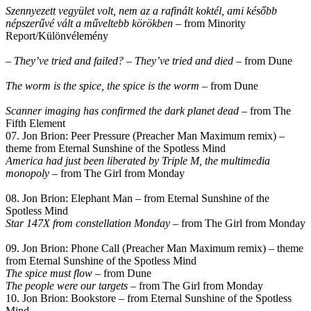
Szennyezett vegyület volt, nem az a rafinált koktél, ami később
népszerűvé vált a műveltebb körökben
– from Minority
Report/Különvélemény
– They’ve tried and failed? – They’ve tried and died
– from Dune
The worm is the spice, the spice is the worm
– from Dune
Scanner imaging has confirmed the dark planet dead
– from The
Fifth Element
07. Jon Brion: Peer Pressure (Preacher Man Maximum remix) –
theme from Eternal Sunshine of the Spotless Mind
America had just been liberated by Triple M, the multimedia
monopoly
– from The Girl from Monday
08. Jon Brion: Elephant Man – from Eternal Sunshine of the
Spotless Mind
Star 147X from constellation Monday
– from The Girl from Monday
09. Jon Brion: Phone Call (Preacher Man Maximum remix) – theme
from Eternal Sunshine of the Spotless Mind
The spice must flow
– from Dune
The people were our targets
– from The Girl from Monday
10. Jon Brion: Bookstore – from Eternal Sunshine of the Spotless
Mind