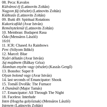
08. Peca: Kavalos
Külvárosi éj
(Latinovits Zoltán)
Nagyon fáj
(részlet) (Latinovits Zoltán)
Kiáltozás
(Latinovits Zoltán)
09. Butti 49: Spiritual Rotations
Kukoricaföld
(Avar István)
Reménytelenül
(Latinovits Zoltán)
10. Membran: Budapest Rasa
Óda
(Mensáros László)
16:01
11. ICR: Chased As Rainbows
Perc
(Sólyom Ildikó)
12. Marcel: Blue
Nyári délután
(Avar István)
Jaj majdnem
(Bálkay Géza)
Álomban enyém vagy
(részlet) (Kaszás Gergő)
13. Bonobo: Super 8
Olyan bolond vagy
(Avar István)
14. last seconds of Emancipator: Shook
15. Tomáš Dvořák: The Furnace
A Dunánál
(Major Tamás)
17. Emancipator: All Through The Night
18. Faceless: Interlude
Isten
(Hogyha golyóznak) (Mensáros László)
Istenem
(Latinovits Zoltán)