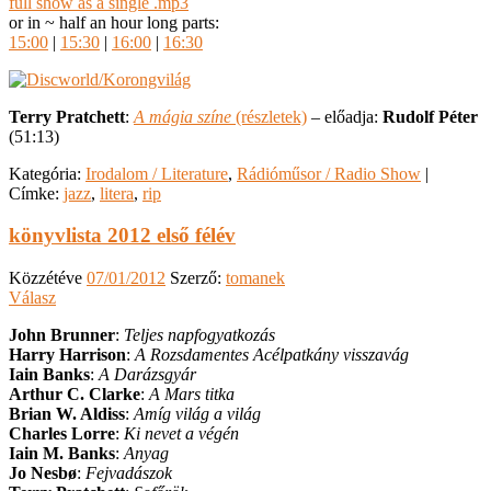
full show as a single .mp3
or in ~ half an hour long parts:
15:00
|
15:30
|
16:00
|
16:30
Terry Pratchett
:
A mágia színe
(részletek)
– előadja:
Rudolf Péter
(51:13)
Kategória:
Irodalom / Literature
,
Rádióműsor / Radio Show
|
Címke:
jazz
,
litera
,
rip
könyvlista 2012 első félév
Közzétéve
07/01/2012
Szerző:
tomanek
Válasz
John Brunner
:
Teljes napfogyatkozás
Harry Harrison
:
A Rozsdamentes Acélpatkány visszavág
Iain Banks
:
A Darázsgyár
Arthur C. Clarke
:
A Mars titka
Brian W. Aldiss
:
Amíg világ a világ
Charles Lorre
:
Ki nevet a végén
Iain M. Banks
:
Anyag
Jo Nesbø
:
Fejvadászok