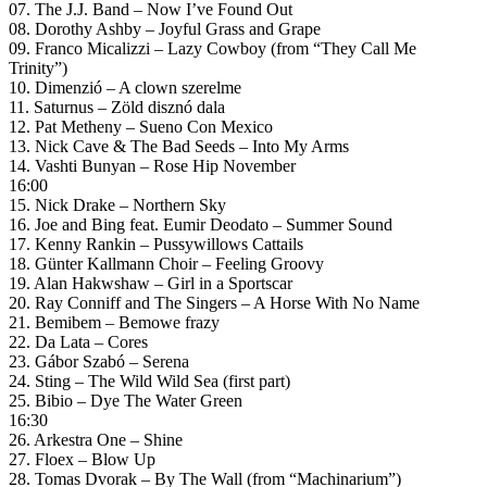
07. The J.J. Band – Now I’ve Found Out
08. Dorothy Ashby – Joyful Grass and Grape
09. Franco Micalizzi – Lazy Cowboy (from “They Call Me
Trinity”)
10. Dimenzió – A clown szerelme
11. Saturnus – Zöld disznó dala
12. Pat Metheny – Sueno Con Mexico
13. Nick Cave & The Bad Seeds – Into My Arms
14. Vashti Bunyan – Rose Hip November
16:00
15. Nick Drake – Northern Sky
16. Joe and Bing feat. Eumir Deodato – Summer Sound
17. Kenny Rankin – Pussywillows Cattails
18. Günter Kallmann Choir – Feeling Groovy
19. Alan Hakwshaw – Girl in a Sportscar
20. Ray Conniff and The Singers – A Horse With No Name
21. Bemibem – Bemowe frazy
22. Da Lata – Cores
23. Gábor Szabó – Serena
24. Sting – The Wild Wild Sea (first part)
25. Bibio – Dye The Water Green
16:30
26. Arkestra One – Shine
27. Floex – Blow Up
28. Tomas Dvorak – By The Wall (from “Machinarium”)