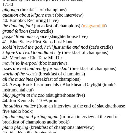
17:30
gilgongo
(breakfast of champions)
question about kilgore trout
(bbc interview)
40. Bonobo: Recurring (Live)
the dancing fool
(breakfast of champions) (
magyarul itt
)
grand falloon
(cat’s cradle)
gospel from outer space
(slaughterhouse five)
41. Blue States: First Steps Last Stand
scold’n’scold the god, he’ll just smile and nod
(cat’s cradle)
kilgore’s arrival to midland city
(breakfast of champions)
42. Membran: Ein Tanz Mit Dir
movin’ to liverpool
(bbc interview)
roses are red and ready for pluckin’
(breakfast of champions)
world of the yeasts
(breakfast of champions)
all the machines
(breakfast of champions)
43. Aesop Rock Instrumentals / Blockhead: Daylight (tmnk’s
instrumental cut)
billy pilgrim at the zoo
(slaughterhouse five)
44. Jon Kennedy: 110% proof
the subject matter
(from an interview at the end of slaughterhouse
five audio book)
tap dancing and farting again
(from an interview at the end of
breakfast of champions audio book)
piano playing
(breakfast of champions interview)
45. Fila Brazilia: Septentrion