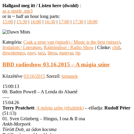
Hallgasd meg itt / Listen here (dwnld)
:
as a single .mp3
or in ~ half an hour long parts:
15:00
|
15:30
|
16:00
|
16:30
|
17:00
|
17:30
|
18:00
Kategória:
Csak a zene van (mixek) / Music is the best (mixes)
,
Irodalom / Literature
,
Rádióműsor / Radio Show
|
Címke:
chill
,
downtempo
,
easy
,
jazz
,
litera
,
magyar
,
rip
BBD radioshow 03.16.2015 – A mágia színe
Közzétéve
03/16/2015
Szerző:
tomanek
15:00:13
00. Baden Powell – A Lenda do Abaeté
—–
15:04:26
Terry Pratchett
:
A mágia színe
(részletek)
– előadja:
Rudolf Péter
(51:13)
01. Sven Grünberg – Hingus, I osa & II osa
Ankh-Morpork
Törött Dob, az ódon kocsma