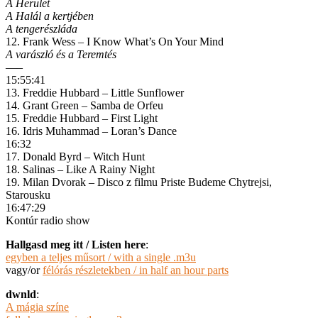
A Herület
A Halál a kertjében
A tengerészláda
12. Frank Wess – I Know What’s On Your Mind
A varászló és a Teremtés
—–
15:55:41
13. Freddie Hubbard – Little Sunflower
14. Grant Green – Samba de Orfeu
15. Freddie Hubbard – First Light
16. Idris Muhammad – Loran’s Dance
16:32
17. Donald Byrd – Witch Hunt
18. Salinas – Like A Rainy Night
19. Milan Dvorak – Disco z filmu Priste Budeme Chytrejsi,
Starousku
16:47:29
Kontúr radio show
Hallgasd meg itt / Listen here
:
egyben a teljes műsort / with a single .m3u
vagy/or
félórás részletekben / in half an hour parts
dwnld
:
A mágia színe