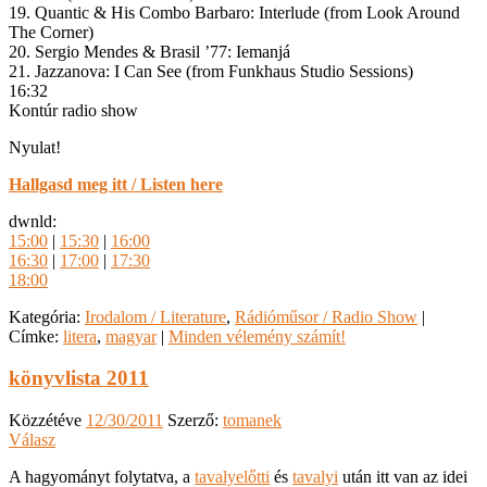
19. Quantic & His Combo Barbaro: Interlude (from Look Around
The Corner)
20. Sergio Mendes & Brasil ’77: Iemanjá
21. Jazzanova: I Can See (from Funkhaus Studio Sessions)
16:32
Kontúr radio show
Nyulat!
Hallgasd meg itt / Listen here
dwnld:
15:00
|
15:30
|
16:00
16:30
|
17:00
|
17:30
18:00
Kategória:
Irodalom / Literature
,
Rádióműsor / Radio Show
|
Címke:
litera
,
magyar
|
Minden vélemény számít!
könyvlista 2011
Közzétéve
12/30/2011
Szerző:
tomanek
Válasz
A hagyományt folytatva, a
tavalyelőtti
és
tavalyi
után itt van az idei