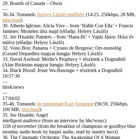
29. Boards of Canada – Olson
—
30-34. Tomanek:
Helyey László emlékére
(14:25, 256kbps, 28 MB,
mixcloud
)
30. Alberto Iglesias: Alicia Vive – from ‘Hable Con Ella’ + Francis
Jammes: Meztelen ülsz majd (előadja: Helyey László)
31. Joe Hisaishi: Painters – from ‘Hana-Bi’ + Vajda János: Húsz év
múlva (előadja: Helyey László)
32. Vono Box: Panama + Cyrano de Bergerac: Orr-monológ
(Gerard Depardieu magyar hangja: Helyey László)
33. David Axelrod: Merlin’s Prophecy + részletek a Dogmából
(Alan Rickman magyar hangja: Helyey László)
34. Black Blood: Jesue Wa-Basongu + részletek a Dogmából
16:57:30
—
hírek/news
—
17:04:02
35-46. Tomanek:
In memoriam Kurt Vonnegut
(56:59, 256kbps,
109 MB,
mixcloud
)
35. Joe Hisaishi: Angel
intelligent audience
(from an interview by bbc/wnyc)
11th of november
(from the breakfast of champions or goodbye blue
monday audio book by harper audio, read by stanley tucci)
36. The Cinematic Orchestra: The Awakening Of A Woman