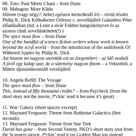
08. Toto: Paul Meets Chani – from Dune
09. Mahagon: More Klidu
Három
(vagy négy?, hehe)
egészen kiemelkedő író
– rövid részlet
Philip K. Dick Kétbalkezes Orfeusz c. novellájából Galambos Péter
előadásában (lsd. a Lenn a sivár Földön hangoskönyvet és az
azonos című novelláskötetet(!) )
The spice must flow
– from Dune
One of the handful of science fiction writers whose work is known
beyond the sci-fi world
– from the introducion of the audiobook Of
Withered Apples by Philip K. Dick
Azt hiszem mi nagyon szerettük ezt az öregembert
– az Idő uraiból
A jövő egy kalap szar, de a sütemény nagyon finom
– a Vektorból, a
Mátrix újraszinkronizált verziójából
10. Angela Bofill: The Voyage
The spice must flow
– from Dune
This, instead of fifty thousand credits?
– from Paycheck (from the
short story not the movie, f*ckin’ read it because it’s great)
11. War: Galaxy (short spacey excerpt)
12. Maynard Ferguson: Theme from Battlestar Galactica (first
seconds)
13. Maynard Ferguson: Theme from Star Trek
David has gone
– from Second Variety, PKD’s short story (not from
the Scanners movie, f*ckin’ read it (as Golden Man too instead