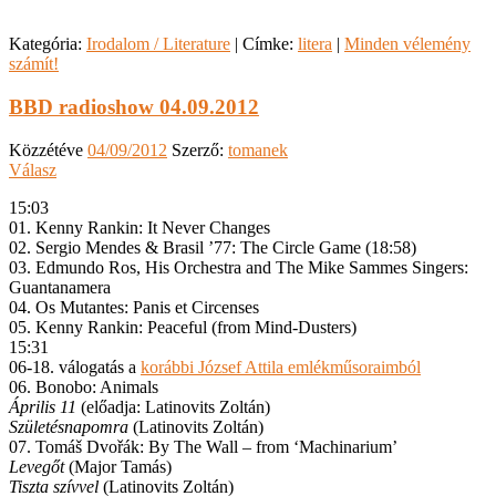
Kategória:
Irodalom / Literature
|
Címke:
litera
|
Minden vélemény
számít!
BBD radioshow 04.09.2012
Közzétéve
04/09/2012
Szerző:
tomanek
Válasz
15:03
01. Kenny Rankin: It Never Changes
02. Sergio Mendes & Brasil ’77: The Circle Game (18:58)
03. Edmundo Ros, His Orchestra and The Mike Sammes Singers:
Guantanamera
04. Os Mutantes: Panis et Circenses
05. Kenny Rankin: Peaceful (from Mind-Dusters)
15:31
06-18. válogatás a
korábbi József Attila emlékműsoraimból
06. Bonobo: Animals
Április 11
(előadja: Latinovits Zoltán)
Születésnapomra
(Latinovits Zoltán)
07. Tomáš Dvořák: By The Wall – from ‘Machinarium’
Levegőt
(Major Tamás)
Tiszta szívvel
(Latinovits Zoltán)