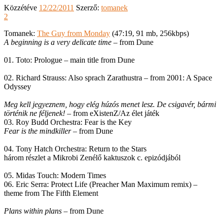
Közzétéve
12/22/2011
Szerző:
tomanek
2
Tomanek:
The Guy from Monday
(47:19, 91 mb, 256kbps)
A beginning is a very delicate time
– from Dune
01. Toto: Prologue – main title from Dune
02. Richard Strauss: Also sprach Zarathustra – from 2001: A Space
Odyssey
Meg kell jegyeznem, hogy elég húzós menet lesz. De csigavér, bármi
történik ne féljenek!
– from eXistenZ/Az élet játék
03. Roy Budd Orchestra: Fear is the Key
Fear is the mindkiller
– from Dune
04. Tony Hatch Orchestra: Return to the Stars
három részlet a Mikrobi Zenélő kaktuszok c. epizódjából
05. Midas Touch: Modern Times
06. Eric Serra: Protect Life (Preacher Man Maximum remix) –
theme from The Fifth Element
Plans within plans
– from Dune