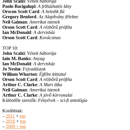
John Scalzi
:
Vének háborúja
Paolo Bacigalupi
:
A felhúzhatós lány
Orscon Scott Card
:
A hetedik fiú
Gregory Benford
:
Az Alapítvány félelme
Neil Gaiman
:
Amerikai istenek
Orson Scott Card
:
A rézbőrű próféta
Ian McDonald
:
A dervisház
Orson Scott Card
:
Kovácsinas
TOP 10:
John Scalzi
:
Vének háborúja
Iain M. Banks
:
Anyag
Ian McDonald
:
A dervisház
Jo Nesbø
:
Fejvadászok
William Wharton
:
Éjfélre kitisztul
Orson Scott Card
:
A rézbőrű próféta
Arthur C. Clarke
:
A Mars titka
Neil Gaiman
:
Amerikai istenek
Arthur C. Clarke
:
A jövő körvonalai
Különféle szerzők:
Fényévek – sci-fi antológia
Korábbiak:
–
2011
+
top
–
2010
+
top
–
2009 + top