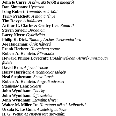
John le Carré
:
A kém, aki bejött a hidegről
Dan Simmons
:
Hyperion
Izing Róbert
:
Támadás az űrből!
Terry Pratchett
:
A mágia fénye
Tim Davys
:
A halállista
Arthur C. Clarke
&
Gentry Lee
:
Ráma II
Steven Saylor
:
Birodalom
Larry Niven
:
Gyűrűvilág
Philip K. Dick
:
Timothy Archer lélekvándorlása
Joe Haldeman
:
Örök háború
Frank Herbert
:
Heisenberg szeme
Robert A. Heinlein
:
Élősködők
Howard Philips Lovecraft
:
Holdárnyékban
(
Árnyék Innsmouth
fölött
)
David Brin
:
A jövő hírnöke
Harry Harrison
:
A technicolor időgép
Neal Stephenson
:
Snow Crash
Robert A. Heinlein
:
Angyali üdvözlet
Stanislaw Lem
:
Solaris
John Wyndham
:
Chocky
John Wyndham
:
Újjászületés
John Wyndham
:
Szemünk fényei
Walter M. Miller Jr.
:
Hozsánna néked, Leibowitz!
Ursula K. Le Guin
:
A sötétség balkeze
H. G. Wells
:
Az ellopott test
(novellák)