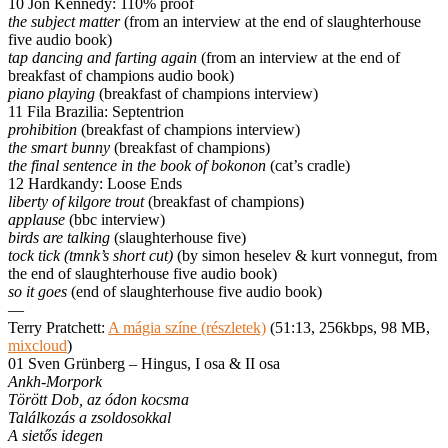
10 Jon Kennedy: 110% proof
the subject matter
(from an interview at the end of slaughterhouse
five audio book)
tap dancing and farting again
(from an interview at the end of
breakfast of champions audio book)
piano playing
(breakfast of champions interview)
11 Fila Brazilia: Septentrion
prohibition
(breakfast of champions interview)
the smart bunny
(breakfast of champions)
the final sentence in the book of bokonon
(cat’s cradle)
12 Hardkandy: Loose Ends
liberty of kilgore trout
(breakfast of champions)
applause
(bbc interview)
birds are talking
(slaughterhouse five)
tock tick (tmnk’s short cut)
(by simon heselev & kurt vonnegut, from
the end of slaughterhouse five audio book)
so it goes
(end of slaughterhouse five audio book)
—
Terry Pratchett:
A mágia színe (részletek)
(51:13, 256kbps, 98 MB,
mixcloud
)
01 Sven Grünberg – Hingus, I osa & II osa
Ankh-Morpork
Törött Dob, az ódon kocsma
Találkozás a zsoldosokkal
A sietős idegen