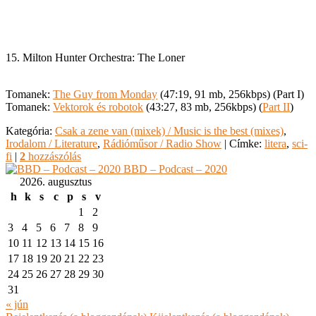
Tomanek:
Vektorok és robotok
(43:27, 83 mb, 256kbps) (
Part II
)
Kategória:
Csak a zene van (mixek) / Music is the best (mixes)
,
Irodalom / Literature
,
Rádióműsor / Radio Show
|
Címke:
litera
,
sci-
fi
|
2
hozzászólás
BBD – Podcast – 2020
2026. augusztus
h
k
s
c
p
s
v
1
2
3
4
5
6
7
8
9
10
11
12
13
14
15
16
17
18
19
20
21
22
23
24
25
26
27
28
29
30
31
« jún
Bejelentkezés (a bloggazdának)
Kijelentkezés (a bloggazdának)
Keresés / Search
Keresés
Címkék / Tags