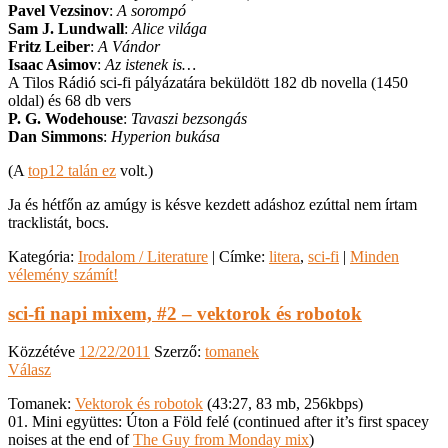
Pavel Vezsinov
:
A sorompó
Sam J. Lundwall
:
Alice világa
Fritz Leiber
:
A Vándor
Isaac Asimov
:
Az istenek is…
A Tilos Rádió sci-fi pályázatára beküldött 182 db novella (1450
oldal) és 68 db vers
P. G. Wodehouse
:
Tavaszi bezsongás
Dan Simmons
:
Hyperion bukása
(A
top12 talán ez
volt.)
Ja és hétfőn az amúgy is késve kezdett adáshoz ezúttal nem írtam
tracklistát, bocs.
Kategória:
Irodalom / Literature
|
Címke:
litera
,
sci-fi
|
Minden
vélemény számít!
sci-fi napi mixem, #2 – vektorok és robotok
Közzétéve
12/22/2011
Szerző:
tomanek
Válasz
Tomanek:
Vektorok és robotok
(43:27, 83 mb, 256kbps)
01. Mini együttes: Úton a Föld felé (continued after it’s first spacey
noises at the end of
The Guy from Monday mix
)