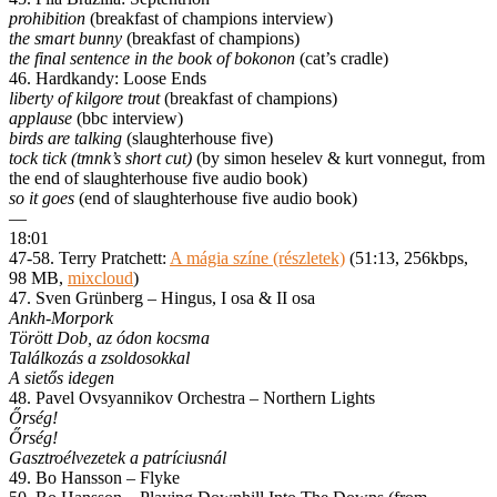
prohibition
(breakfast of champions interview)
the smart bunny
(breakfast of champions)
the final sentence in the book of bokonon
(cat’s cradle)
46. Hardkandy: Loose Ends
liberty of kilgore trout
(breakfast of champions)
applause
(bbc interview)
birds are talking
(slaughterhouse five)
tock tick (tmnk’s short cut)
(by simon heselev & kurt vonnegut, from
the end of slaughterhouse five audio book)
so it goes
(end of slaughterhouse five audio book)
—
18:01
47-58. Terry Pratchett:
A mágia színe (részletek)
(51:13, 256kbps,
98 MB,
mixcloud
)
47. Sven Grünberg – Hingus, I osa & II osa
Ankh-Morpork
Törött Dob, az ódon kocsma
Találkozás a zsoldosokkal
A sietős idegen
48. Pavel Ovsyannikov Orchestra – Northern Lights
Őrség!
Őrség!
Gasztroélvezetek a patríciusnál
49. Bo Hansson – Flyke