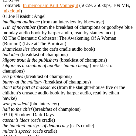
Tomanek:
In memoriam Kurt Vonnegut
(56:59, 256kbps, 109 MB,
mixcloud
)
01 Joe Hisaishi: Angel
intelligent audience
(from an interview by bbc/wnyc)
11th of november
(from the breakfast of champions or goodbye blue
monday audio book by harper audio, read by stanley tucci)
02 The Cinematic Orchestra: The Awakening Of A Woman
(Burnout) (Live at The Barbican)
shameless lies
(from the cat’s cradle audio book)
bad idea
(breakfast of champions)
kilgore trout & the publishers
(breakfast of champions)
kilgore as a creation of another human being
(breakfast of
champions)
sea pirates
(breakfast of champions)
bunny at the military
(breakfast of champions)
don’t take part at massacres
(from the slaughterhouse five or the
children’s crusade audio book by harper audio, read by ethan
hawke)
war president
(bbc interview)
hail to the chief
(breakfast of champions)
03 Dj Shadow: Dark Days
casear’s ideas
(cat’s cradle)
the hundred martyrs of democracy
(cat’s cradle)
milton’s speech
(cat’s cradle)